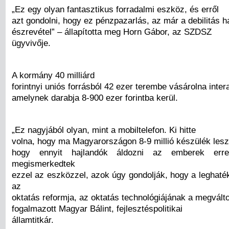
„Ez egy olyan fantasztikus forradalmi eszköz, és erről
azt gondolni, hogy ez pénzpazarlás, az már a debilitás h
észrevétel” – állapította meg Horn Gábor, az SZDSZ
ügyvivője.
A kormány 40 milliárd
forintnyi uniós forrásból 42 ezer terembe vásárolna intera
amelynek darabja 8-900 ezer forintba kerül.
„Ez nagyjából olyan, mint a mobiltelefon. Ki hitte
volna, hogy ma Magyarországon 8-9 millió készülék lesz?
hogy ennyit hajlandók áldozni az emberek err
megismerkedtek
ezzel az eszközzel, azok úgy gondolják, hogy a leghat
az
oktatás reformja, az oktatás technológiájának a megvált
fogalmazott Magyar Bálint, fejlesztéspolitikai
államtitkár.