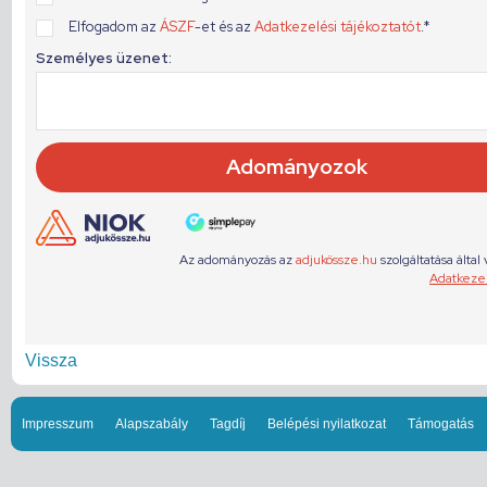
Vissza
Impresszum
Alapszabály
Tagdíj
Belépési nyilatkozat
Támogatás