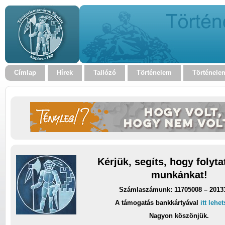
Címlap
Hírek
Tallózó
Történelem
Történele
Kérjük, segíts, hogy folyt
munkánkat!
Számlaszámunk: 11705008 – 2013
A támogatás bankkártyával
itt lehe
Nagyon köszönjük.