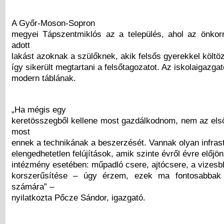
A Győr-Moson-Sopron
megyei Tápszentmiklós az a település, ahol az önko
adott
lakást azoknak a szülőknek, akik felsős gyerekkel költöz
így sikerült megtartani a felsőtagozatot. Az iskolaigazgat
modern táblának.
„Ha mégis egy
keretösszegből kellene most gazdálkodnom, nem az els
most
ennek a technikának a beszerzését. Vannak olyan infrast
elengedhetetlen felújítások, amik szinte évről évre előj
intézmény esetében: műpadló csere, ajtócsere, a vizesb
korszerűsítése – úgy érzem, ezek ma fontosabbak
számára” –
nyilatkozta Pőcze Sándor, igazgató.