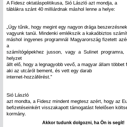
A Fidesz oktatáspolitikusa, Sió László azt mondja, a
táblákra szánt 40 milliárdnak máshol lenne a helye:
„Úgy tűnik, hogy megint egy nagyon drága beszerzésne
vagyunk tanúi. Mindenki emlékszik a kakaóbiztos számí
máshol ingyenes programnál Magyarország fizetett azé
a
számítógépekhez jusson, vagy a Sulinet programra, 
helyzet
állt elő, hogy a legnagyobb vevő, a magyar állam többet f
aki az utcáról bement, és vett egy darab
internet-hozzáférést.”
Sió László
azt mondta, a Fidesz mindent megtesz azért, hogy az Eu
befizetéseinkért visszakapott támogatást felelősen költse
kormány.
Akkor tudunk dolgozni, ha Ön is segít!