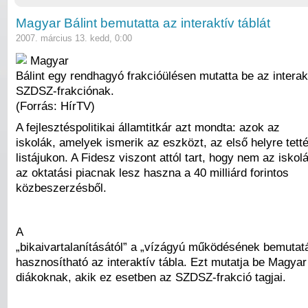
Magyar Bálint bemutatta az interaktív táblát
2007. március 13. kedd, 0:00
Magyar
Bálint egy rendhagyó frakcióülésen mutatta be az interakt
SZDSZ-frakciónak.
(Forrás: HírTV)
A fejlesztéspolitikai államtitkár azt mondta: azok az
iskolák, amelyek ismerik az eszközt, az első helyre tett
listájukon. A Fidesz viszont attól tart, hogy nem az isk
az oktatási piacnak lesz haszna a 40 milliárd forintos
közbeszerzésből.
A
„bikaivartalanításától” a „vízágyú működésének bemutatá
hasznosítható az interaktív tábla. Ezt mutatja be Magyar 
diákoknak, akik ez esetben az SZDSZ-frakció tagjai.