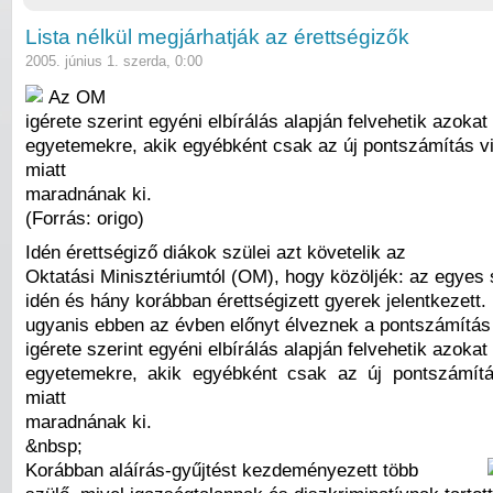
Lista nélkül megjárhatják az érettségizők
2005. június 1. szerda, 0:00
Az OM
igérete szerint egyéni elbírálás alapján felvehetik azokat
egyetemekre, akik egyébként csak az új pontszámítás v
miatt
maradnának ki.
(Forrás: origo)
Idén érettségiző diákok szülei azt követelik az
Oktatási Minisztériumtól (OM), hogy közöljék: az egyes
idén és hány korábban érettségizett gyerek jelentkezett.
ugyanis ebben az évben előnyt élveznek a pontszámítá
igérete szerint egyéni elbírálás alapján felvehetik azokat
egyetemekre, akik egyébként csak az új pontszámítá
miatt
maradnának ki.
&nbsp;
Korábban aláírás-gyűjtést kezdeményezett több