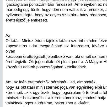
igazságtalan pontszámítási rendszert. Amennyiben ez n
márpedig úgy tűnik, hogy idén nem változik a rendszer,
nyilvánosságra, hogy az egyes szakokra hány régebben
érettségiző jelentkezett.
Az
Oktatási Minisztérium tájékoztatása szerint minden felvét
kapcsolatos adat megtalálható az interneten, kivéve
olyan
korábban érettségizett jelentkező van, aki emelt szinten 
érettségizik. Ők jogosultak hét plusz pontra. A Magyar Hí
közzétett adatok pontosságában kételkednek.
Ami az idén érettségizők sérelmét illeti, elmondták,
hogy az oktatási miniszternek joga van egyénileg elbírál
kérelmeit, akik úgy érzik, hogy jogsérelem érte őket a fel
miniszter hozzányúlhat a keretszámokhoz, módosíthatja 
valakinek jogos a kérelme, bekerülhet a kívánt