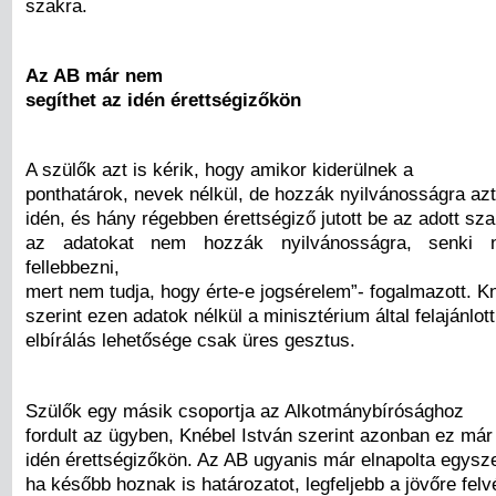
szakra.
Az AB már nem
segíthet az idén érettségizőkön
A szülők azt is kérik, hogy amikor kiderülnek a
ponthatárok, nevek nélkül, de hozzák nyilvánosságra azt
idén, és hány régebben érettségiző jutott be az adott sz
az adatokat nem hozzák nyilvánosságra, senki 
fellebbezni,
mert nem tudja, hogy érte-e jogsérelem”- fogalmazott. K
szerint ezen adatok nélkül a minisztérium által felajánlot
elbírálás lehetősége csak üres gesztus.
Szülők egy másik csoportja az Alkotmánybírósághoz
fordult az ügyben, Knébel István szerint azonban ez már
idén érettségizőkön. Az AB ugyanis már elnapolta egysze
ha később hoznak is határozatot, legfeljebb a jövőre felv