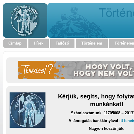
Címlap
Hírek
Tallózó
Történelem
Történele
Kérjük, segíts, hogy folyt
munkánkat!
Számlaszámunk: 11705008 – 2013
A támogatás bankkártyával
itt lehe
Nagyon köszönjük.