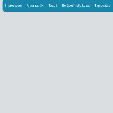
Impresszum
Alapszabály
Tagdíj
Belépési nyilatkozat
Támogatás