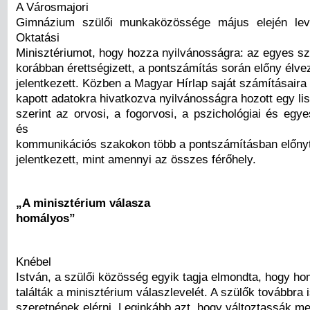
A Városmajori
Gimnázium szülői munkaközössége május elején lev
Oktatási
Minisztériumot, hogy hozza nyilvánosságra: az egyes s
korábban érettségizett, a pontszámítás során előny élvez
jelentkezett. Közben a Magyar Hírlap saját számításaira
kapott adatokra hivatkozva nyilvánosságra hozott egy lis
szerint az orvosi, a fogorvosi, a pszichológiai és egy
és
kommunikációs szakokon több a pontszámításban előnyt
jelentkezett, mint amennyi az összes férőhely.
„A minisztérium válasza
homályos”
Knébel
István, a szülői közösség egyik tagja elmondta, hogy h
találták a minisztérium válaszlevelét. A szülők továbbra i
szeretnének elérni. Leginkább azt, hogy változtassák m