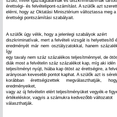
szülő, mivel igazságtalannak és diszkriminatívnak tartott
érettségi- és felvételipont-számítást. A szülők azt szeret
elérni, hogy az Oktatási Minisztérium változtassa meg a
érettségi pontszámítási szabályait.
A szülők úgy vélik, hogy a jelenlegi szabályok azért
diszkriminatívak, mert a felvételi vizsgát is helyettesítő 
eredményét már nem osztályzatokkal, hanem százalék
Így
egy tavaly nem száz százalékos teljesítménnyel, de ötös
diák most a felvételin száz százalékot kap, míg aki idén
teljesítményt nyújt, hiába kap ötöst az érettségire, a felv
arányosan kevesebb pontot kaphat. A szülők azt is sére
korábban érettségizettek megválaszthatják, h
eredményeiket,
vagy az új felvételin elért teljesítményüket vegyék-e fig
értékeléskor, vagyis a számukra kedvezőbb változatot
választhatják.