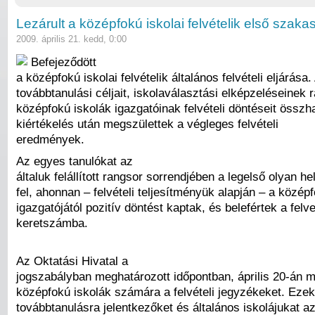
Lezárult a középfokú iskolai felvételik első szaka
2009. április 21. kedd, 0:00
Befejeződött
a középfokú iskolai felvételik általános felvételi eljárása.
továbbtanulási céljait, iskolaválasztási elképzeléseinek 
középfokú iskolák igazgatóinak felvételi döntéseit össz
kiértékelés után megszülettek a végleges felvételi
eredmények.
Az egyes tanulókat az
általuk felállított rangsor sorrendjében a legelső olyan he
fel, ahonnan – felvételi teljesítményük alapján – a közép
igazgatójától pozitív döntést kaptak, és belefértek a felv
keretszámba.
Az Oktatási Hivatal a
jogszabályban meghatározott időpontban, április 20-án 
középfokú iskolák számára a felvételi jegyzékeket. Ezek
továbbtanulásra jelentkezőket és általános iskolájukat az 