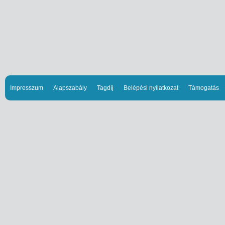
Impresszum
Alapszabály
Tagdíj
Belépési nyilatkozat
Támogatás