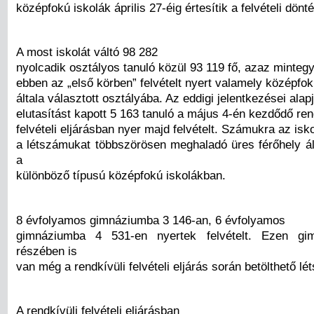
középfokú iskolák április 27-éig értesítik a felvételi dönt
A most iskolát váltó 98 282
nyolcadik osztályos tanuló közül 93 119 fő, azaz minte
ebben az „első körben” felvételt nyert valamely középfo
általa választott osztályába. Az eddigi jelentkezései ala
elutasítást kapott 5 163 tanuló a május 4-én kezdődő ren
felvételi eljárásban nyer majd felvételt. Számukra az is
a létszámukat többszörösen meghaladó üres férőhely ál
a
különböző típusú középfokú iskolákban.
8 évfolyamos gimnáziumba 3 146-an, 6 évfolyamos
gimnáziumba 4 531-en nyertek felvételt. Ezen gi
részében is
van még a rendkívüli felvételi eljárás során betölthető l
A rendkívüli felvételi eljárásban