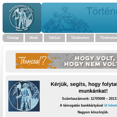
Címlap
Hírek
Tallózó
Történelem
Történele
Kérjük, segíts, hogy folyt
munkánkat!
Számlaszámunk: 11705008 – 2013
A támogatás bankkártyával
itt lehe
Nagyon köszönjük.