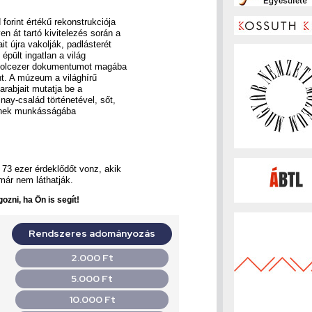
forint értékű rekonstrukciója
n át tartó kivitelezés során a
it újra vakolják, padlásterét
 épült ingatlan a világ
nyolcezer dokumentumot magába
t. A múzeum a világhírű
arabjait mutatja be a
nay-család történetével, sőt,
einek munkásságába
3 ezer érdeklődőt vonz, akik
már nem láthatják.
ozni, ha Ön is segít!