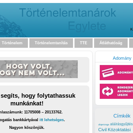
K
Történelem
Történelemtanítás
TTE
Átláthatóság
Adomány
 segíts, hogy folytathassuk
munkánkat!
laszámunk: 11705008 – 20133762.
Címkék
ogatás bankkártyával
itt lehetséges
.
aláírásgyűjtés
alapvizsga
Nagyon köszönjük.
Civil Közoktatási