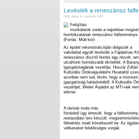
Levésték a reneszánsz falf
2006. június 8. csütörtök, 0:00
Felújítási
munkálatok során a napokban megse
homlokzatának reneszánsz falfestménye.
(Forrás: Múlt-kor)
Az épület rekonstrukcióján dolgozók a
vakolattal együtt levésték a Fájdalmas K
reneszánsz díszítő festés egy részét, a
utcafronti homlokzatát ékítették. A Bar
igazgatóságának vezetője, Huszár Zoltán 
Kulturális Örökségvédelmi Hivataltól szer
azonban nem tud, lévén, hogy a múzeum, a 
igazgatóság hatásköréből. A Kulturális Ör
vezetőjét, Weiler Árpádot az MTI-nek nem
elérnie.
A távirati iroda más
forrásból úgy értesült, hogy a falfestmé
restaurálási terv készült, megsemmisítés
félreértés miatt következett be. Az ügyben
vétkeseket felelősségre vonják.