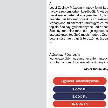
A
pécsi Zsolnay Múzeum mintegy félmilliárd 
tavaly szeptemberben kezdődött. A két éve
házat megerősítik, akadálymentesítik, fala
beépítik, kiállítóterét növelik. Az 1324-ben
legnagyobb, tizenkétezer műtárgyat és 
foglaló Zsolnay-gyűjteményének ad otthon
Zsolnay-kerámiák történetét, jellegzetes d
látogatóknak, továbbá megismertet a Zsol
betekintést nyújt a gyár tervezőművész
is.
A Zsolnay Pécs egyik
legnépszerűbb múzeuma, évente mintegy 7
azonban a homlokzat eredeti festményét 
Akkor tudunk dolg