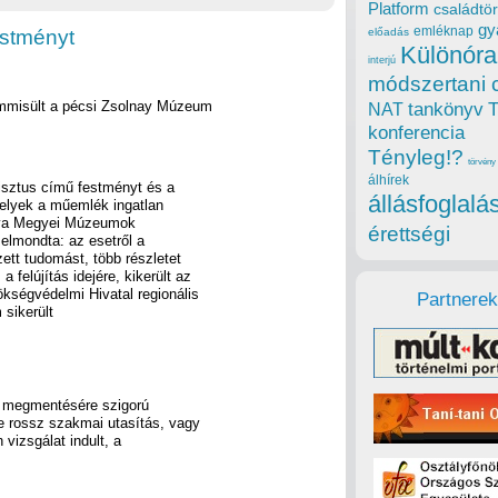
Platform
családtör
gy
emléknap
estményt
előadás
Különóra
interjú
módszertani 
mmisült a pécsi Zsolnay Múzeum
tankönyv
NAT
konferencia
Tényleg!?
törvény
álhírek
risztus című festményt és a
állásfoglalá
melyek a műemlék ingatlan
anya Megyei Múzeumok
érettségi
elmondta: az esetről a
zett tudomást, több részletet
felújítás idejére, kikerült az
ökségvédelmi Hivatal regionális
Partnerek
 sikerült
ny megmentésére szigorú
e rossz szakmai utasítás, vagy
 vizsgálat indult, a