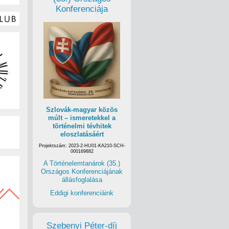
Konferenciája
Szlovák-magyar közös
múlt – ismeretekkel a
történelmi tévhitek
eloszlatásáért
Projektszám: 2023-2-HU01-KA210-SCH-
000169882
A Történelemtanárok (35.)
Országos Konferenciájának
állásfoglalása
Eddigi konferenciáink
Szebenyi Péter-díj