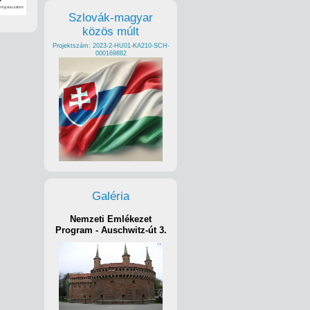
Szlovák-magyar
közös múlt
Projektszám: 2023-2-HU01-KA210-SCH-
000169882
Galéria
Nemzeti Emlékezet
Program - Auschwitz-út 3.