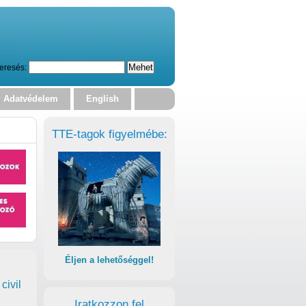
eresés:
Adatvédelem
English
TTE-tagok figyelmébe:
Éljen a lehetőséggel!
civil
Iratkozzon fel