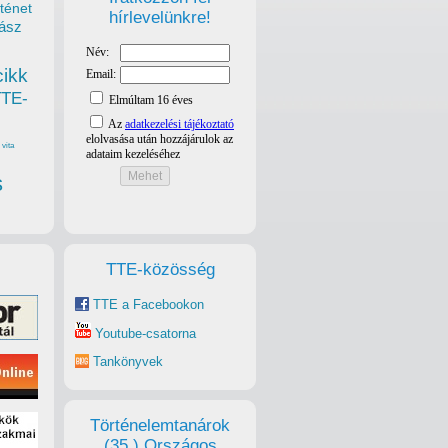
ténet
hírlevelünkre!
ász
cikk
TTE-
vita
s
TTE-közösség
TTE a Facebookon
Youtube-csatorna
Tankönyvek
Történelemtanárok
(35.) Országos