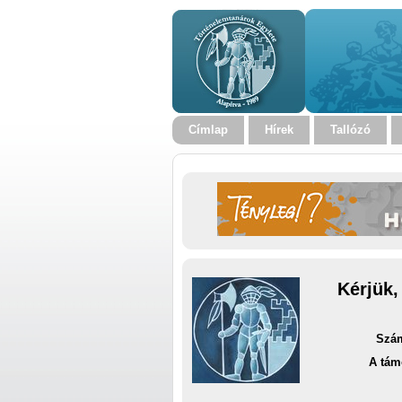
Címlap
Hírek
Tallózó
Kérjük,
Szám
A tám