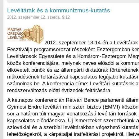
Levéltárak és a kommunizmus-kutatás
2012. szeptember 12. szerda, 9:12
2012. szeptember 13-14-én a Levéltárak
Fesztiválja programsorozat részeként Esztergomban ker
Levéltárosok Egyesülete és a Komárom-Esztergom Megy
közös konferenciájára, melynek neves előadói a komm
elkövetett bűnök és az állampárti diktatúrák történetének
működésének feltárásával kapcsolatos legújabb kutatási
számolnak be. A konferencia címe: Levéltári kutatások a
rendszerváltozás előtti évtizedek feltárására
A kétnapos konferencián Rétvári Bence parlamenti államt
Gyimesi Endre levéltári miniszteri biztos (EMMI) köszönt
sor a határon túli magyar vonatkozású levéltári források
kapcsolatos előadásokra. Új ismereteket szerezhetünk a
szlovákiai és a szerbiai levéltárakban végezhető kutatás
lehetőségekről, a kárpátaljai iratfeltárási projektről, illet