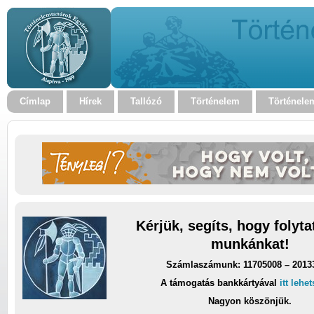
Címlap
Hírek
Tallózó
Történelem
Történele
Kérjük, segíts, hogy folyt
munkánkat!
Számlaszámunk: 11705008 – 2013
A támogatás bankkártyával
itt lehe
Nagyon köszönjük.