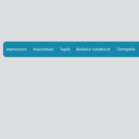
Impresszum
Alapszabály
Tagdíj
Belépési nyilatkozat
Támogatás