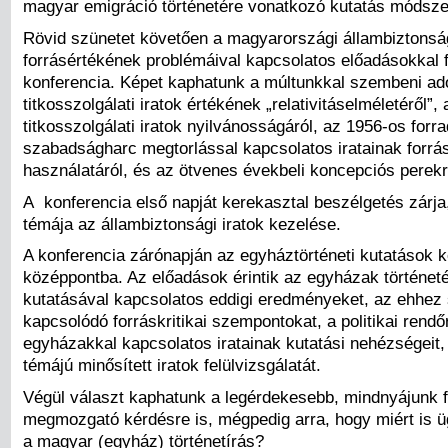
magyar emigráció történetére vonatkozó kutatás módsze
Rövid szünetet követően a magyarországi állambiztonság
forrásértékének problémáival kapcsolatos előadásokkal f
konferencia. Képet kaphatunk a múltunkkal szembeni ad
titkosszolgálati iratok értékének „relativitáselméletéről”,
titkosszolgálati iratok nyilvánosságáról, az 1956-os forr
szabadságharc megtorlással kapcsolatos iratainak forrá
használatáról, és az ötvenes évekbeli koncepciós perekr
A konferencia első napját kerekasztal beszélgetés zárj
témája az állambiztonsági iratok kezelése.
A konferencia zárónapján az egyháztörténeti kutatások k
középpontba. Az előadások érintik az egyházak történet
kutatásával kapcsolatos eddigi eredményeket, az ehhez
kapcsolódó forráskritikai szempontokat, a politikai rend
egyházakkal kapcsolatos iratainak kutatási nehézségeit,
témájú minősített iratok felülvizsgálatát.
Végül választ kaphatunk a legérdekesebb, mindnyájunk f
megmozgató kérdésre is, mégpedig arra, hogy miért is 
a magyar (egyház) történetírás?