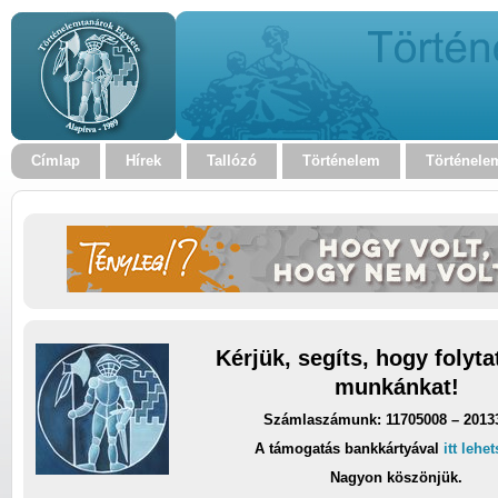
Címlap
Hírek
Tallózó
Történelem
Történele
Kérjük, segíts, hogy folyt
munkánkat!
Számlaszámunk: 11705008 – 2013
A támogatás bankkártyával
itt lehe
Nagyon köszönjük.