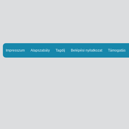
Impresszum
Alapszabály
Tagdíj
Belépési nyilatkozat
Támogatás