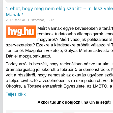
“Lehet, hogy még nem elég szar itt” – mi lesz vel
Máriák?
2017. február 11. szombat, 13:12
Miért vannak egyre kevesebben a tanár
románok tudatosabb állampolgárok lenn
magyarok? Miért vádolják politizálással 
szervezeteket? Ezekre a kérdésekre próbált válaszolni T
Tanítanék Mozgalom vezetője, Gulyás Márton aktivista 
Dániel mozgalomkutató.
Törley arról is beszélt, hogy racionálisan nézve tartalmil
dramaturgiailag jól sikerült a február 5-ei demonstráció. 
volt a részükről, hogy nemcsak az oktatás ügyében szól
a teljes civil szféra védelmében is (a színpadon ott volt 
Ökotárs, a Történelemtanárok Egyesülete, az LMBTQ, a 
Teljes cikk
Akkor tudunk dolgozni, ha Ön is segít!