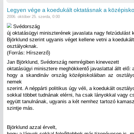
Legyen vége a koedukált oktatásnak a középisk
2006. október 25. szerda, 0:00
Svédország
új oktatásügyi miniszterének javaslata nagy felzúdulást k
Björklund szerint ugyanis véget kellene vetni a koedukált
osztályoknak.
(Forrás: Hírszerző)
Jan Björklund, Svédország nemrégiben kinevezett
oktatásügyi minisztere meghökkentő javaslattal állt elő: a
hogy a skandináv ország középiskoláiban az osztály
nemek
szerint. A néppárti politikus úgy véli, a koedukált osztály
sokkal többet tudnának elérni, ha csak lányokkal vagy cs
együtt tanulnának, ugyanis a két nemhez tartozó kamasz
szintje más.
Björklund azzal érvelt,
hogy a lányok sokkal felnőttebbek már tizenévesen is, min