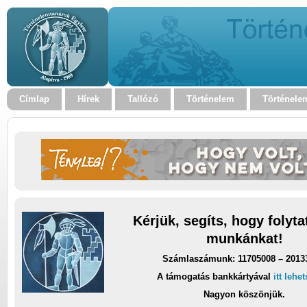
Címlap
Hírek
Tallózó
Történelem
Történele
Kérjük, segíts, hogy folyt
munkánkat!
Számlaszámunk: 11705008 – 2013
A támogatás bankkártyával
itt lehe
Nagyon köszönjük.