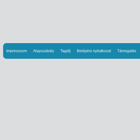
Impresszum
Alapszabály
Tagdíj
Belépési nyilatkozat
Támogatás