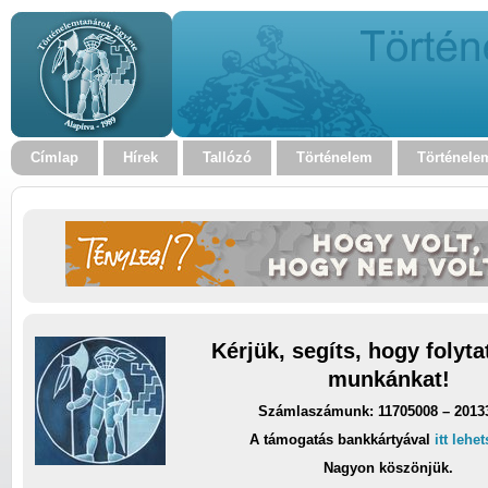
Címlap
Hírek
Tallózó
Történelem
Történele
Kérjük, segíts, hogy folyt
munkánkat!
Számlaszámunk: 11705008 – 2013
A támogatás bankkártyával
itt lehe
Nagyon köszönjük.