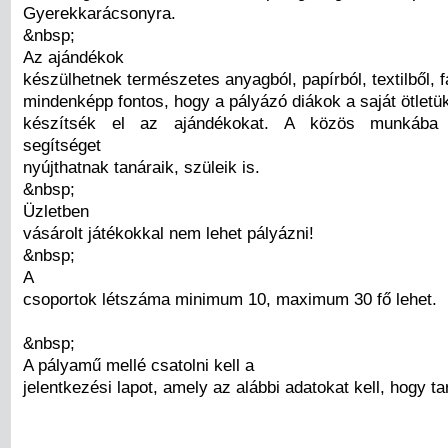
Gyerekkarácsonyra.
&nbsp;
Az ajándékok
készülhetnek természetes anyagból, papírból, textilből, f
mindenképp fontos, hogy a pályázó diákok a saját ötlet
készítsék el az ajándékokat. A közös munkába 
segítséget
nyújthatnak tanáraik, szüleik is.
&nbsp;
Üzletben
vásárolt játékokkal nem lehet pályázni!
&nbsp;
A
csoportok létszáma minimum 10, maximum 30 fő lehet.
&nbsp;
A pályamű mellé csatolni kell a
jelentkezési lapot, amely az alábbi adatokat kell, hogy t