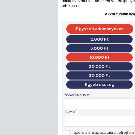
adókedvezményt 166 ezren vették igénybe, 
értékben.
Akkor tudunk dolg