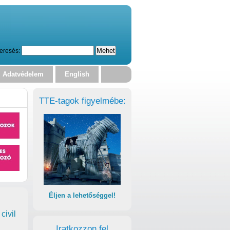
eresés:
Adatvédelem
English
TTE-tagok figyelmébe:
Éljen a lehetőséggel!
civil
Iratkozzon fel