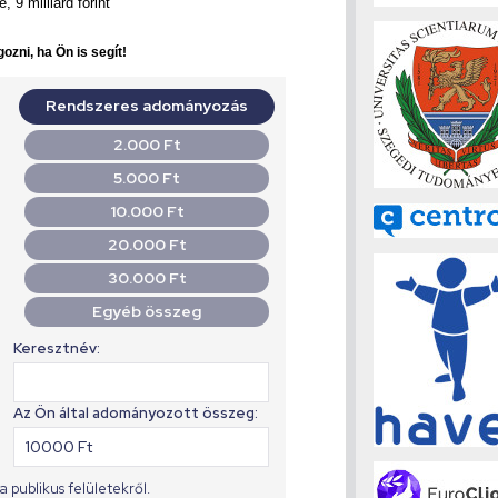
9 milliárd forint
ozni, ha Ön is segít!