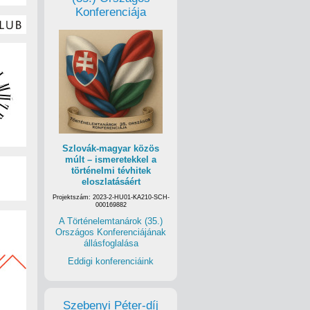
Konferenciája
Szlovák-magyar közös
múlt – ismeretekkel a
történelmi tévhitek
eloszlatásáért
Projektszám: 2023-2-HU01-KA210-SCH-
000169882
A Történelemtanárok (35.)
Országos Konferenciájának
állásfoglalása
Eddigi konferenciáink
Szebenyi Péter-díj