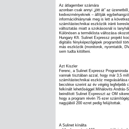
Az átlagember számára
azonban csak annyi „jött át” az üzenetbő
kedvezményeknek – állítják egybehangzó
információhiánynak meg is lett a követk
számítástechnikai eszközök iránti keresl
változtatás miatt a szokásosnál is lanyhá
Különösen a terméklista változása okozo
Hungary Kft. Sulinet Expressz projekt koor
digitális fényképezőgépek programból tör
más eszközök (monitorok, nyomtatók, DVD
sem tudta kitölteni.
Azt Kiszler
Ferenc, a Sulinet Expressz Programiroda 
vannak tisztában azzal, hogy már 3,5 mi
számítástechnikai eszköz megvásárlása u
becslése szerint az év végéig legfeljebb 
felkínált lehetőséggel.Mihálovits András-
beindított Sulinet Expresszt az OM sikere
hogy a program révén 75 ezer számítógép 
nagyjából 200 ezret pedig felújítottak.
A Sulinet kínálta