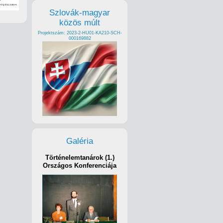
Szlovák-magyar
közös múlt
Projektszám: 2023-2-HU01-KA210-SCH-
000169882
Galéria
Történelemtanárok (1.)
Országos Konferenciája