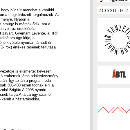
l, hogy búcsút mondhat a korábbi
an a megkérdezett forgalmazók. Az
ezménye. Nyáron a
et amúgy is mérséklődik, ám a
bb volt az érdeklődés.
tt zavart. Gyémánt Levente, a HRP
dinátora úgy látja, a
ténő kivétele nyomán támadt űrt
-írók) értékesítésének felfutása
vezetője is elismerte: kevesen
llió embernek járna adókedvezmény
tán. Így aztán a programiroda
csak 300-400 ezren fognak élni a
Szabó Brigitta A 2003 nyarán
snek tartja.A tárca úgy számol,
került a háztartásokba,