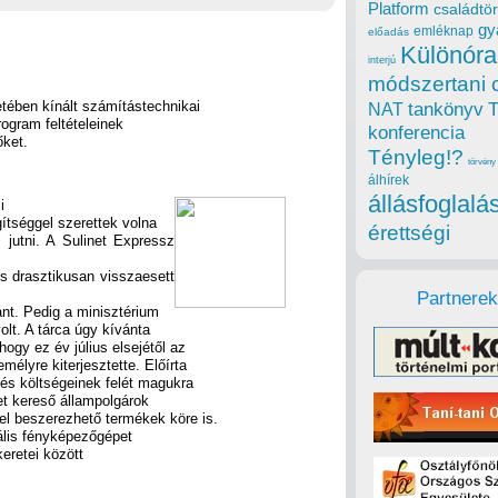
Platform
családtör
gy
emléknap
előadás
Különóra
interjú
módszertani 
tében kínált számítástechnikai
tankönyv
NAT
rogram feltételeinek
konferencia
őket.
Tényleg!?
törvény
álhírek
állásfoglalá
i
ítséggel szerettek volna
érettségi
 jutni. A Sulinet Expressz
is drasztikusan visszaesett
Partnerek
ánt. Pedig a minisztérium
olt. A tárca úgy kívánta
ogy ez év július elsejétől az
lyre kiterjesztette. Előírta
és költségeinek felét magukra
bet kereső állampolgárok
el beszerezhető termékek köre is.
tális fényképezőgépet
eretei között