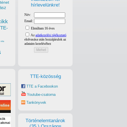
ténet
hírlevelünkre!
ász
cikk
TTE-
vita
s
TTE-közösség
TTE a Facebookon
Youtube-csatorna
Tankönyvek
Történelemtanárok
(35.) Országos