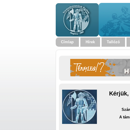
Címlap
Hírek
Tallózó
Kérjük,
Szám
A tám