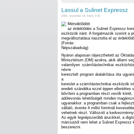
Lassul a Sulinet Expressz
2004. november 16. kedd, 0:00
Mérséklődött
az érdeklődés a Sulinet Expressz kere
eszközök iránt. A forgalmazók szerint a p
megváltoztatása riasztotta el az érdeklőd
(Forrás:
Népszabadság)
Nyáron alaposan ráijeszthetett az Oktatás
Minisztérium (OM) azokra, akik állami seg
valamilyen számítástechnikai eszközhöz
névre
keresztelt program átalakítása óta ugyan
a
kereslet a számítástechnikai eszközök ir
eredeti szándéka ezzel éppen ellentétes v
bővíteni a programban részt vevők körét, h
adólevonás lehetőségét minden magánszemé
ugyanakkor: a programban csak a fejleszt
vállaló, évente 4 millió forintnál keveseb
vehetnek részt. Változott a kedvezménny
Az egyik legnépszerűbb árucikket, a digi
márciustól nem lehet a Sulinet Expressz k
beszerezni.