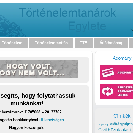
K
Történelem
Történelemtanítás
TTE
Átláthatóság
Adomány
 segíts, hogy folytathassuk
munkánkat!
laszámunk: 11705008 – 20133762.
Címkék
ogatás bankkártyával
itt lehetséges
.
aláírásgyűjtés
alapvizsga
Nagyon köszönjük.
Civil Közoktatási