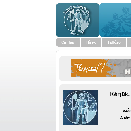
Címlap
Hírek
Tallózó
Kérjük,
Szám
A tám