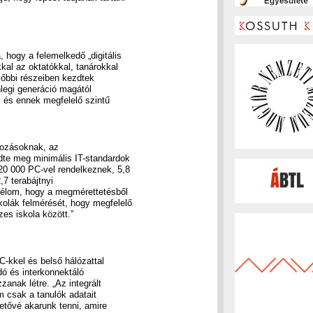
 hogy a felemelkedő „digitális
kal az oktatókkal, tanárokkal
sőbbi részeiben kezdtek
nlegi generáció magától
, és ennek megfelelő szintű
tozásoknak, az
dte meg minimális IT-standardok
0 000 PC-vel rendelkeznek, 5,8
,7 terabájtnyi
 célom, hogy a megmérettetésből
kolák felmérését, hogy megfelelő
zes iskola között.”
C-kkel és belső hálózattal
ódó és interkonnektáló
zanak létre. „Az integrált
 csak a tanulók adatait
etővé akarunk tenni, amire