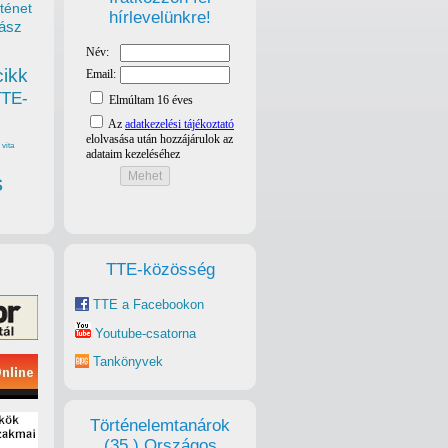
ténet
hírlevelünkre!
ász
cikk
TTE-
vita
s
TTE-közösség
TTE a Facebookon
Youtube-csatorna
Tankönyvek
Történelemtanárok
(35.) Országos