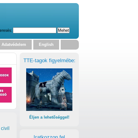
eresés:
Adatvédelem
English
TTE-tagok figyelmébe:
Éljen a lehetőséggel!
civil
Iratkozzon fel