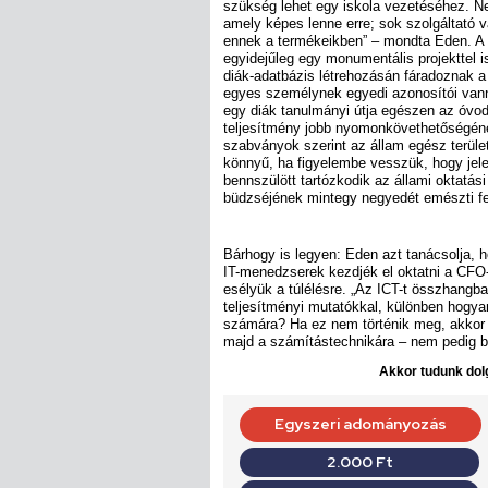
szükség lehet egy iskola vezetéséhez. Ne
amely képes lenne erre; sok szolgáltató v
ennek a termékeikben” – mondta Eden. A
egyidejűleg egy monumentális projekttel i
diák-adatbázis létrehozásán fáradoznak a
egyes személynek egyedi azonosítói van
egy diák tanulmányi útja egészen az óvod
teljesítmény jobb nyomonkövethetőségén
szabványok szerint az állam egész terüle
könnyű, ha figyelembe vesszük, hogy jelen
bennszülött tartózkodik az állami oktatá
büdzséjének mintegy negyedét emészti fe
Bárhogy is legyen: Eden azt tanácsolja, 
IT-menedzserek kezdjék el oktatni a CFO-
esélyük a túlélésre. „Az ICT-t összhangba 
teljesítményi mutatókkal, különben hogy
számára? Ha ez nem történik meg, akkor 
majd a számítástechnikára – nem pedig b
Akkor tudunk dolg