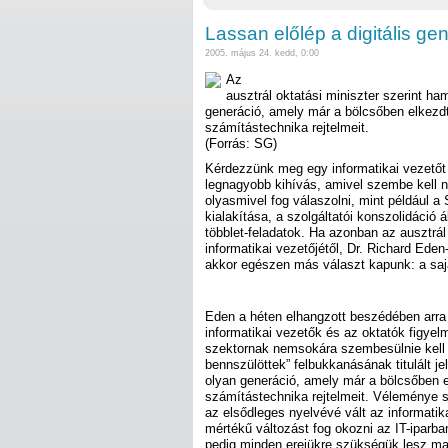
Lassan előlép a digitális ge
2005. május 24. kedd, 0:00
Az
ausztrál oktatási miniszter szerint ha
generáció, amely már a bölcsőben elkezd
számítástechnika rejtelmeit.
(Forrás: SG)
Kérdezzünk meg egy informatikai vezetőt 
legnagyobb kihívás, amivel szembe kell né
olyasmivel fog válaszolni, mint például a
kialakítása, a szolgáltatói konszolidáció ál
többlet-feladatok. Ha azonban az ausztrál
informatikai vezetőjétől, Dr. Richard Ede
akkor egészen más választ kapunk: a saját
Eden a héten elhangzott beszédében arra 
informatikai vezetők és az oktatók figyelm
szektornak nemsokára szembesülnie kell az
bennszülöttek” felbukkanásának titulált je
olyan generáció, amely már a bölcsőben 
számítástechnika rejtelmeit. Véleménye 
az elsődleges nyelvévé vált az informatik
mértékű változást fog okozni az IT-iparba
pedig minden erejükre szükségük lesz maj