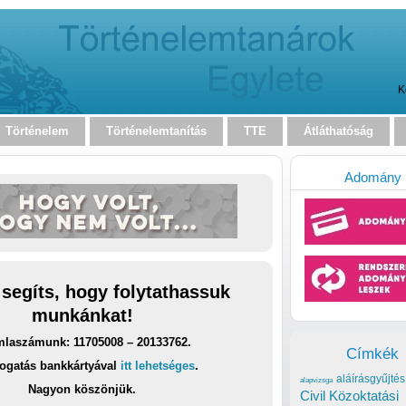
K
Történelem
Történelemtanítás
TTE
Átláthatóság
Adomány
 segíts, hogy folytathassuk
munkánkat!
laszámunk: 11705008 – 20133762.
Címkék
ogatás bankkártyával
itt lehetséges
.
aláírásgyűjtés
alapvizsga
Nagyon köszönjük.
Civil Közoktatási