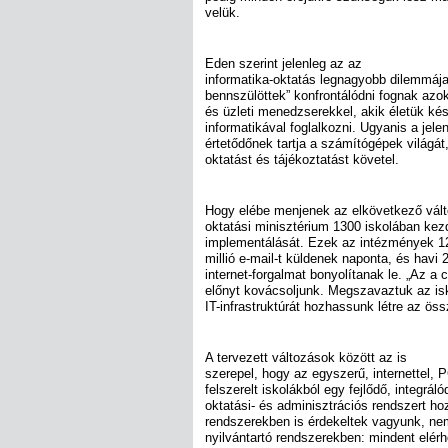
velük.
Eden szerint jelenleg az az
informatika-oktatás legnagyobb dilemmája,
bennszülöttek” konfrontálódni fognak azok
és üzleti menedzserekkel, akik életük ké
informatikával foglalkozni. Ugyanis a jele
értetődőnek tartja a számítógépek világát
oktatást és tájékoztatást követel.
Hogy elébe menjenek az elkövetkező vál
oktatási minisztérium 1300 iskolában kez
implementálását. Ezek az intézmények 12
millió e-mail-t küldenek naponta, és havi 2
internet-forgalmat bonyolítanak le. „Az a
előnyt kovácsoljunk. Megszavaztuk az is
IT-infrastruktúrát hozhassunk létre az öss
A tervezett változások között az is
szerepel, hogy az egyszerű, internettel, P
felszerelt iskolákból egy fejlődő, integrál
oktatási- és adminisztrációs rendszert hoz
rendszerekben is érdekeltek vagyunk, nem
nyilvántartó rendszerekben: mindent elérh