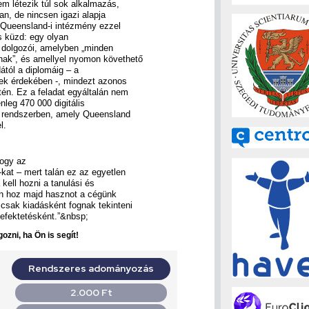
m létezik túl sok alkalmazás,
an, de nincsen igazi alapja
 Queensland-i intézmény ezzel
s küzd: egy olyan
 dolgozói, amelyben „minden
nak”, és amellyel nyomon követhető
ától a diplomáig – a
ek érdekében -, mindezt azonos
tén. Ez a feladat egyáltalán nem
leg 470 000 digitális
si rendszerben, amely Queensland
l.
hogy az
kat – mert talán ez az egyetlen
kell hozni a tanulási és
an hoz majd hasznot a cégünk
csak kiadásként fognak tekinteni
efektetésként.”&nbsp;
ozni, ha Ön is segít!