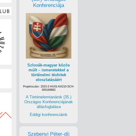
Konferenciája
Szlovák-magyar közös
múlt – ismeretekkel a
történelmi tévhitek
eloszlatásáért
Projektszám: 2023-2-HU01-KA210-SCH-
000169882
A Történelemtanárok (35.)
Országos Konferenciájának
állásfoglalása
Eddigi konferenciáink
Szebenyi Péter-díj