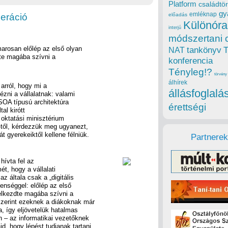
Platform
családtör
gy
emléknap
neráció
előadás
Különóra
interjú
módszertani 
marosan előlép az első olyan
tankönyv
NAT
te magába szívni a
konferencia
Tényleg!?
törvény
álhírek
arról, hogy mi a
állásfoglalá
zni a vállalatnak: valami
 SOA típusú architektúra
érettségi
tal kirótt
 oktatási minisztérium
n-től, kérdezzük meg ugyanezt,
 gyerekeiktől kellene félniük.
Partnerek
hívta fel az
ét, hogy a vállalati
 általa csak a „digitális
lenséggel: előlép az első
elkezdte magába szívni a
szerint ezeknek a diákoknak már
a, így eljövetelük hatalmas
n – az informatikai vezetőknek
d, hogy lépést tudjanak tartani