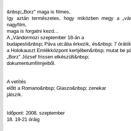
&nbsp;„Borz” maga is filmes,
így aztán természetes, hogy miközben megy a „vá
nagyfilm,
maga is forgatni kezd…
A „Vándormozi szeptember 18-án a
budapesti&nbsp; Páva utcába érkezik, és&nbsp; 7 órátó
a Holokauszt Emlékközpont kertjében&nbsp; mutat be pá
„Borz” József frissen elkészült&nbsp;
dokumentumfilmjeiből.
A vetítés
előtt a Romano&nbsp; Glaszo&nbsp; zenekar
játszik.
Időpont: 2008. szeptember
18. 19-21 óráig