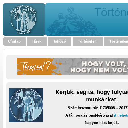
Címlap
Hírek
Tallózó
Történelem
Történele
Kérjük, segíts, hogy folyt
munkánkat!
Számlaszámunk: 11705008 – 2013
A támogatás bankkártyával
itt lehe
Nagyon köszönjük.