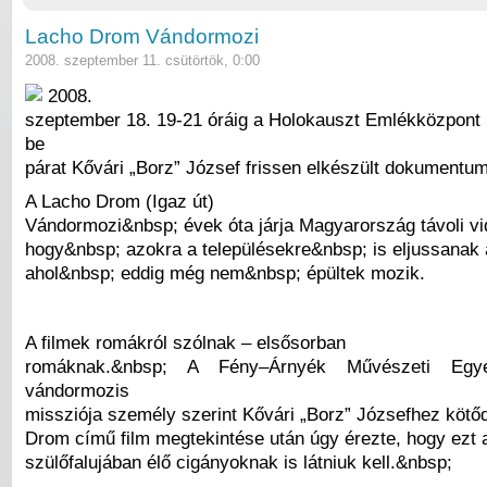
Lacho Drom Vándormozi
2008. szeptember 11. csütörtök, 0:00
2008.
szeptember 18. 19-21 óráig a Holokauszt Emlékközpont 
be
párat Kővári „Borz” József frissen elkészült dokumentumf
A Lacho Drom (Igaz út)
Vándormozi&nbsp; évek óta járja Magyarország távoli vi
hogy&nbsp; azokra a településekre&nbsp; is eljussanak 
ahol&nbsp; eddig még nem&nbsp; épültek mozik.
A filmek romákról szólnak – elsősorban
romáknak.&nbsp; A Fény–Árnyék Művészeti Egy
vándormozis
missziója személy szerint Kővári „Borz” Józsefhez kötőd
Drom című film megtekintése után úgy érezte, hogy ezt a
szülőfalujában élő cigányoknak is látniuk kell.&nbsp;