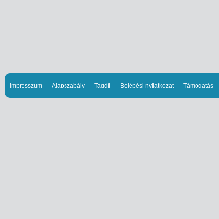
Impresszum
Alapszabály
Tagdíj
Belépési nyilatkozat
Támogatás