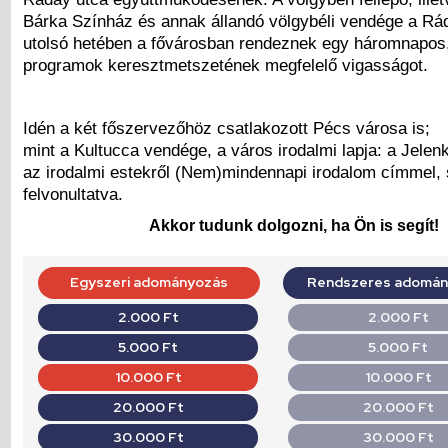
Bárka Színház és annak állandó völgybéli vendége a Rá
utolsó hetében a fővárosban rendeznek egy háromnapos,
programok keresztmetszetének megfelelő vigasságot.
Idén a két főszervezőhöz csatlakozott Pécs városa is;
mint a Kultucca vendége, a város irodalmi lapja: a Jele
az irodalmi estekről (Nem)mindennapi irodalom címmel, sa
felvonultatva.
Akkor tudunk dolgozni, ha Ön is segít!