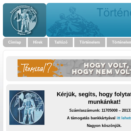
Címlap
Hírek
Tallózó
Történelem
Történele
Kérjük, segíts, hogy folyt
munkánkat!
Számlaszámunk: 11705008 – 2013
A támogatás bankkártyával
itt lehe
Nagyon köszönjük.