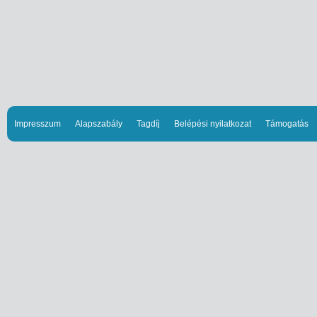
Impresszum
Alapszabály
Tagdíj
Belépési nyilatkozat
Támogatás