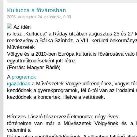
Kultucca a fővárosban
2006. augusztus 24. csütörtök, 0:00
Az idén
is lesz „Kultucca” a Ráday utcában augusztus 25 és 27 k
rendezvény a Bárka Színház, a VIII. kerületi önkormányz
Művészetek
Völgye és a 2010-ben Európa kulturális fővárosává váló
együttműködéseként jött létre.
(Forrás: Magyar Rádió)
A
programok
igazodnak
a Művészetek Völgye időrendjéhez, vagyis fél
kezdődnek a gyerekprogramok, fél 6-tól van az irodalmi 
kezdődnek a koncertek, illetve a vetítések.
Bérczes László főszervező elmondta: négy éves
történelme van már a Művészetek Völgyének és a 
valamint a
Ráday utca együttműködésének. A völgyben fellépő, ille