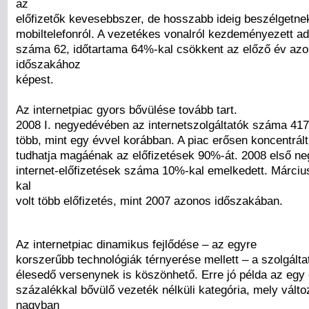
az
előfizetők kevesebbszer, de hosszabb ideig beszélgetne
mobiltelefonról. A vezetékes vonalról kezdeményezett a
száma 62, időtartama 64%-kal csökkent az előző év az
időszakához
képest.
Az internetpiac gyors bővülése tovább tart.
2008 I. negyedévében az internetszolgáltatók száma 417 
több, mint egy évvel korábban. A piac erősen koncentrált
tudhatja magáénak az előfizetések 90%-át. 2008 első n
internet-előfizetések száma 10%-kal emelkedett. Márci
kal
volt több előfizetés, mint 2007 azonos időszakában.
Az internetpiac dinamikus fejlődése – az egyre
korszerűbb technológiák térnyerése mellett – a szolgálta
élesedő versenynek is köszönhető. Erre jó példa az egy 
százalékkal bővülő vezeték nélküli kategória, mely vált
nagyban