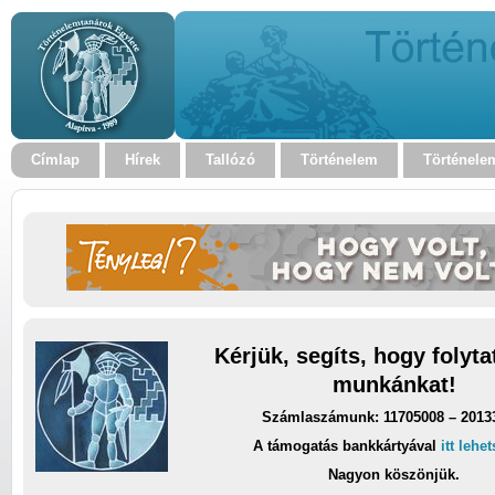
Címlap
Hírek
Tallózó
Történelem
Történele
Kérjük, segíts, hogy folyt
munkánkat!
Számlaszámunk: 11705008 – 2013
A támogatás bankkártyával
itt lehe
Nagyon köszönjük.