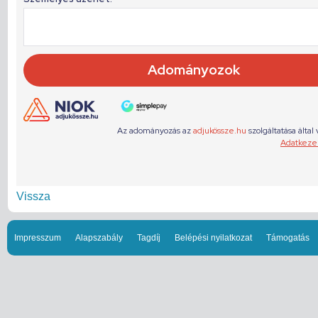
Vissza
Impresszum
Alapszabály
Tagdíj
Belépési nyilatkozat
Támogatás