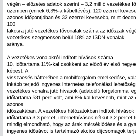
végén – előzetes adatok szerint – 3,2 millió vezetékes fő
üzemben (ennek 6,3%-a kábeltévés), 120 ezerrel kevese
azonos időpontjában és 32 ezerrel kevesebb, mint dece
100
lakosra jutó vezetékes fővonalak száma az időszak végé
vezetékes szegmensen belül 18% az ISDN-vonalak
aránya.
A vezetékes vonalakról indított hívások száma
10, időtartama 11%-kal csökkent az előző év első negy
képest. A
visszaesés hátterében a mobilforgalom emelkedése, val
inkább terjedő ingyenes internetes telefonálási lehetőség
vezetékes vonalra jutó hívások (adatcélú forgalommal eg
időtartama 531 perc volt, ami 8%-kal kevesebb, mint az 
azonos
időszakában. A vezetékes hálózatokban indított hívások 
időtartama 3,3 percet, internethívások nélkül 3,2 percet t
mindig elmondható, hogy az árak mérséklődése és a gya
ingyenes idősávot is tartalmazó akciós díjcsomagok te