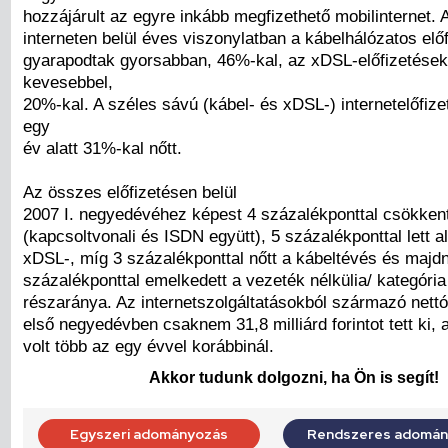
hozzájárult az egyre inkább megfizethető mobilinternet. 
interneten belül éves viszonylatban a kábelhálózatos elő
gyarapodtak gyorsabban, 46%-kal, az xDSL-előfizetések
kevesebbel,
20%-kal. A széles sávú (kábel- és xDSL-) internetelőfi
egy
év alatt 31%-kal nőtt.
Az összes előfizetésen belül
2007 I. negyedévéhez képest 4 százalékponttal csökken
(kapcsoltvonali és ISDN együtt), 5 százalékponttal lett 
xDSL-, míg 3 százalékponttal nőtt a kábeltévés és majd
százalékponttal emelkedett a vezeték nélkülia/ kategória
részaránya. Az internetszolgáltatásokból származó nettó
első negyedévben csaknem 31,8 milliárd forintot tett ki,
volt több az egy évvel korábbinál.
Akkor tudunk dolgozni, ha Ön is segít!