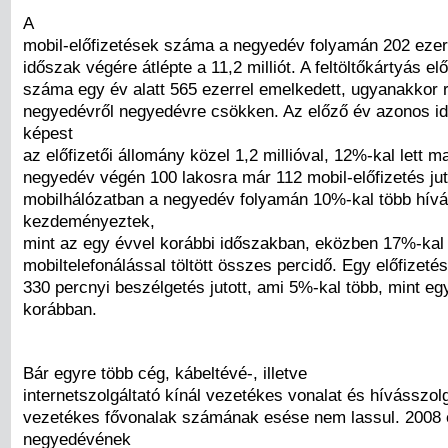
A
mobil-előfizetések száma a negyedév folyamán 202 ezerr
időszak végére átlépte a 11,2 milliót. A feltöltőkártyás el
száma egy év alatt 565 ezerrel emelkedett, ugyanakkor
negyedévről negyedévre csökken. Az előző év azonos i
képest
az előfizetői állomány közel 1,2 millióval, 12%-kal lett 
negyedév végén 100 lakosra már 112 mobil-előfizetés jut
mobilhálózatban a negyedév folyamán 10%-kal több hívá
kezdeményeztek,
mint az egy évvel korábbi időszakban, eközben 17%-kal
mobiltelefonálással töltött összes percidő. Egy előfizeté
330 percnyi beszélgetés jutott, ami 5%-kal több, mint eg
korábban.
Bár egyre több cég, kábeltévé-, illetve
internetszolgáltató kínál vezetékes vonalat és hívásszolg
vezetékes fővonalak számának esése nem lassul. 2008 
negyedévének