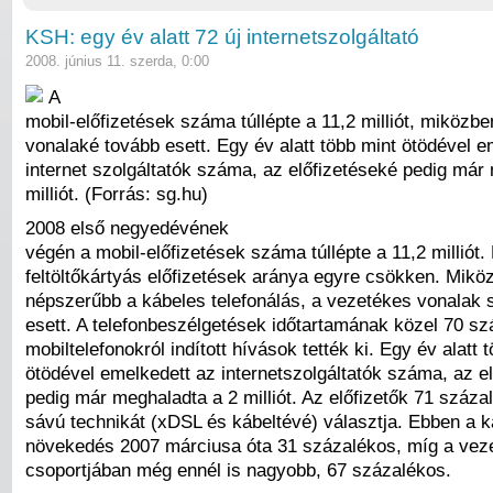
KSH: egy év alatt 72 új internetszolgáltató
2008. június 11. szerda, 0:00
A
mobil-előfizetések száma túllépte a 11,2 milliót, miközb
vonalaké tovább esett. Egy év alatt több mint ötödével e
internet szolgáltatók száma, az előfizetéseké pedig már
milliót. (Forrás: sg.hu)
2008 első negyedévének
végén a mobil-előfizetések száma túllépte a 11,2 milliót.
feltöltőkártyás előfizetések aránya egyre csökken. Mik
népszerűbb a kábeles telefonálás, a vezetékes vonalak
esett. A telefonbeszélgetések időtartamának közel 70 sz
mobiltelefonokról indított hívások tették ki. Egy év alatt 
ötödével emelkedett az internetszolgáltatók száma, az e
pedig már meghaladta a 2 milliót. Az előfizetők 71 száza
sávú technikát (xDSL és kábeltévé) választja. Ebben a k
növekedés 2007 márciusa óta 31 százalékos, míg a veze
csoportjában még ennél is nagyobb, 67 százalékos.