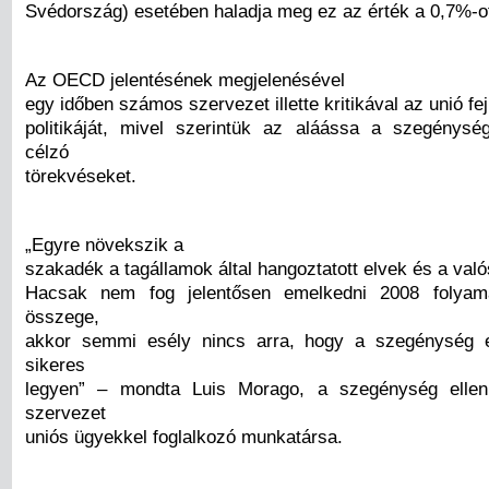
Svédország) esetében haladja meg ez az érték a 0,7%-o
Az OECD jelentésének megjelenésével
egy időben számos szervezet illette kritikával az unió fej
politikáját, mivel szerintük az aláássa a szegénysé
célzó
törekvéseket.
„Egyre növekszik a
szakadék a tagállamok által hangoztatott elvek és a való
Hacsak nem fog jelentősen emelkedni 2008 folyam
összege,
akkor semmi esély nincs arra, hogy a szegénység e
sikeres
legyen” – mondta Luis Morago, a szegénység elle
szervezet
uniós ügyekkel foglalkozó munkatársa.