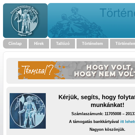
Címlap
Hírek
Tallózó
Történelem
Történele
Kérjük, segíts, hogy folyt
munkánkat!
Számlaszámunk: 11705008 – 2013
A támogatás bankkártyával
itt lehe
Nagyon köszönjük.