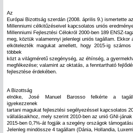
Az
Európai Bizottság szerdán (2008. április 9.) ismertette 
Millenniumi célkitűzéseivel kapcsolatos uniós eredménye
Millenniumi Fejlesztési Célokról 2000-ben 189 ENSZ-tagá
meg, köztük valamennyi jelenlegi uniós tagállam. Ekkor
elkötelezték magukat amellett, hogy 2015-ig számos
többek
közt a világméretű szegénység, az éhínség, a gyermek
megfékezése; valamint az oktatás, a fenntartható fejlődé
fejlesztése érdekében.
A Bizottság
elnöke, José Manuel Barosso felkérte a tagál
igyekezzenek
tartani magukat fejlesztési segélyezéssel kapcsolatos 20
vállalásaikhoz, mely szerint 2010-ben az unió GNI-jának
2015-ben 0,7%-át fogják a szegény országok támogatásár
Jelenleg mindössze 4 tagállam (Dánia, Hollandia, Luxem