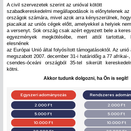
A civil szervezetek szerint az unióval kötött
szabadkereskedelmi megállapodások is előnytelenek az ér
országok számára, mivel azok arra kényszerülnek, hog
piacaikat az uniós cégek előtt, amelyekkel a helyiek nem
a versenyt. Sok ország csak azért egyezett bele a kere
egyezmények megkötésébe, mert attól tartottak, 
elesnének
az Európai Unió által folyósított támogatásoktól. Az unió 
megszabott 2007. december 31-i határidőig a 77 afrikai-, 
csendes-óceáni országból 35-tel sikerült kereskede
kötni.
Akkor tudunk dolgozni, ha Ön is segít!