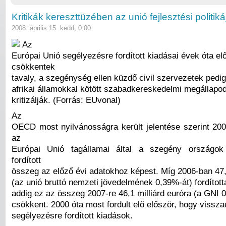
Kritikák kereszttüzében az unió fejlesztési politiká
2008. április 15. kedd, 0:00
Az
Európai Unió segélyezésre fordított kiadásai évek óta el
csökkentek
tavaly, a szegénység ellen küzdő civil szervezetek pedi
afrikai államokkal kötött szabadkereskedelmi megállapod
kritizálják. (Forrás: EUvonal)
Az
OECD most nyilvánosságra került jelentése szerint 20
az
Európai Unió tagállamai által a szegény országok
fordított
összeg az előző évi adatokhoz képest. Míg 2006-ban 47,7
(az unió bruttó nemzeti jövedelmének 0,39%-át) fordította
addig ez az összeg 2007-re 46,1 milliárd euróra (a GNI 
csökkent. 2000 óta most fordult elő először, hogy vissza
segélyezésre fordított kiadások.