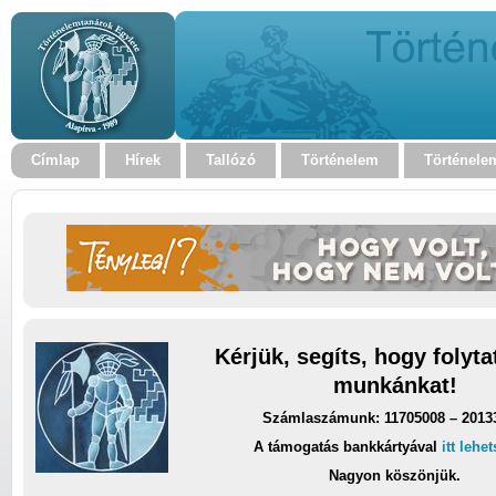
Címlap
Hírek
Tallózó
Történelem
Történele
Kérjük, segíts, hogy folyt
munkánkat!
Számlaszámunk: 11705008 – 2013
A támogatás bankkártyával
itt lehe
Nagyon köszönjük.