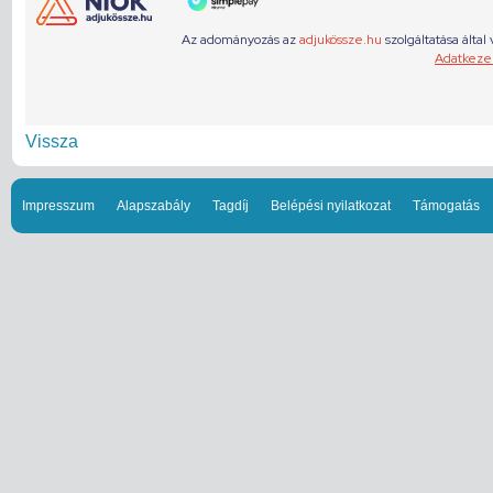
Vissza
Impresszum
Alapszabály
Tagdíj
Belépési nyilatkozat
Támogatás