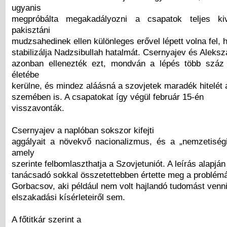
ugyanis
megpróbálta megakadályozni a csapatok teljes ki
pakisztáni
mudzsahedinek ellen különleges erővel lépett volna fel, 
stabilizálja Nadzsibullah hatalmát. Csernyajev és Aleks
azonban ellenezték ezt, mondván a lépés több száz 
életébe
kerülne, és mindez aláásná a szovjetek maradék hitelét 
szemében is. A csapatokat így végül február 15-én
visszavonták.
Csernyajev a naplóban sokszor kifejti
aggályait a növekvő nacionalizmus, és a „nemzetiség
amely
szerinte felbomlaszthatja a Szovjetuniót. A leírás alapján
tanácsadó sokkal összetettebben értette meg a problémá
Gorbacsov, aki például nem volt hajlandó tudomást venni
elszakadási kísérleteiről sem.
A főtitkár szerint a