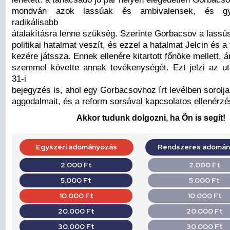
mondván azok lassúak és ambivalensek, és gyo
radikálisabb
átalakításra lenne szükség. Szerinte Gorbacsov a lassús
politikai hatalmat veszít, és ezzel a hatalmat Jelcin és a
kezére játssza. Ennek ellenére kitartott főnöke mellett, á
szemmel követte annak tevékenységét. Ezt jelzi az u
31-i
bejegyzés is, ahol egy Gorbacsovhoz írt levélben sorolja 
aggodalmait, és a reform sorsával kapcsolatos ellenérzés
Akkor tudunk dolgozni, ha Ön is segít!