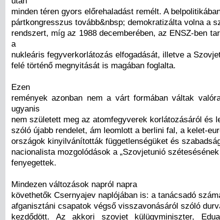
után
minden téren gyors előrehaladást remélt. A belpolitikába
pártkongresszus tovább&nbsp; demokratizálta volna a s
rendszert, míg az 1988 decemberében, az ENSZ-ben tar
a
nukleáris fegyverkorlátozás elfogadását, illetve a Szovj
felé történő megnyitását is magában foglalta.
Ezen
remények azonban nem a várt formában váltak valóra
ugyanis
nem született meg az atomfegyverek korlátozásáról és l
szóló újabb rendelet, ám leomlott a berlini fal, a kelet-eu
országok kinyilvánították függetlenségüket és szabadsá
nacionalista mozgolódások a „Szovjetunió szétesésének
fenyegettek.
Mindezen változások napról napra
követhetők Csernyajev naplójában is: a tanácsadó szám
afganisztáni csapatok végső visszavonásáról szóló durva
kezdődött. Az akkori szovjet külügyminiszter, Edu