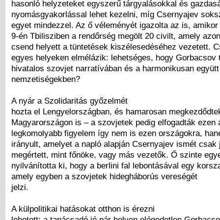
hasonló helyzeteket egyszerű tárgyalásokkal és gazdas
nyomásgyakorlással lehet kezelni, míg Csernyajev soksz
egyet mindezzel. Az ő véleményét igazolta az is, amikor 
9-én Tbilisziben a rendőrség megölt 20 civilt, amely azo
csend helyett a tüntetések kiszélesedéséhez vezetett. C
egyes helyeken elmélázik: lehetséges, hogy Gorbacsov t
hivatalos szovjet narratívában és a harmonikusan együtt
nemzetiségekben?
A nyár a Szolidaritás győzelmét
hozta el Lengyelországban, és hamarosan megkezdődtek
Magyarországon is – a szovjetek pedig elfogadták ezen 
legkomolyabb figyelem így nem is ezen országokra, ha
irányult, amelyet a napló alapján Csernyajev ismét csak
megértett, mint főnöke, vagy más vezetők. Ő szinte egy
nyilvánította ki, hogy a berlini fal lebontásával egy korsz
amely egyben a szovjetek hidegháborús vereségét
jelzi.
A külpolitikai hatásokat otthon is érezni
lehetett: a tanácsadó jó pár helyen elégedetlen Gorbacso