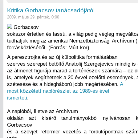
Kritika Gorbacsov tanácsadójától
2009. május 29. péntek, 0:00
Gorbacsov
sokszor értetlen és lassú, a világ pedig végleg megváltoz
tudhatjuk meg az amerikai Nemzetbiztonsági Archívum 
forrásközléséből. (Forrás: Múlt-kor)
A peresztrojka és az új külpolitika formálásában
szerves szerepet betöltő Anatolij Szergejevics mindig is 
az átmenet figurája marad a történészek számára – ez de
is, amelyek segíthetnek a 20 évvel ezelőtti események, 
szétesése és a hidegháború jobb megértésében.
A
most közzétett naplórészlet az 1989-es évet
ismerteti
.
A naplóból, illetve az Archívum
oldalán azt kísérő tanulmányokból nyilvánosan ki
Gorbacsov
és a szovjet reformer vezetés a fordulópontnak szá