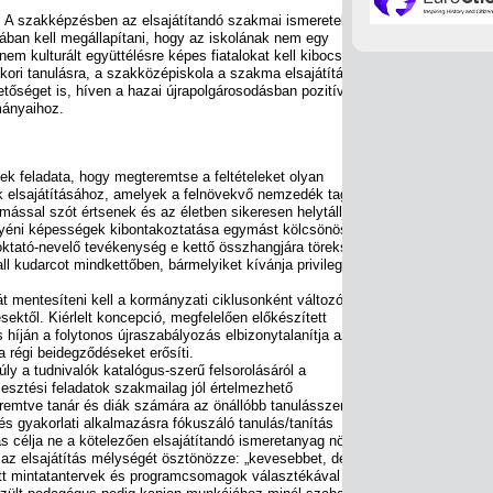
 A szakképzésben az elsajátítandó szakmai ismeretek és az
ában kell megállapítani, hogy az iskolának nem egy
m kulturált együttélésre képes fiatalokat kell kibocsátania.
tkori tanulásra, a szakközépiskola a szakma elsajátítása
etőséget is, híven a hazai újrapolgárosodásban pozitív
mányaihoz.
k feladata, hogy megteremtse a feltételeket olyan
k elsajátításához, amelyek a felnövekvő nemzedék tagjai
ással szót értsenek és az életben sikeresen helytálljanak.
egyéni képességek kibontakoztatása egymást kölcsönösen
oktató-nevelő tevékenység e kettő összhangjára törekszik, az
l kudarcot mindkettőben, bármelyiket kívánja privilegizálni a
t mentesíteni kell a kormányzati ciklusonként változó,
ektől. Kiérlelt koncepció, megfelelően előkészített
híján a folytonos újraszabályozás elbizonytalanítja az
a régi beidegződéseket erősíti.
ly a tudnivalók katalógus-szerű felsorolásáról a
esztési feladatok szakmailag jól értelmezhető
emtve tanár és diák számára az önállóbb tanulásszervezés,
e és gyakorlati alkalmazásra fókuszáló tanulás/tanítás
zás célja ne a kötelezően elsajátítandó ismeretanyag növelése
 az elsajátítás mélységét ösztönözze: „kevesebbet, de
tt mintatantervek és programcsomagok választékával segítse