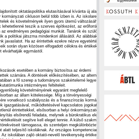
jdonított oktatáspolitika elutasításával kívánta új alapokra
 kormányzati cikluson belül több ízben is. Az iskolarendszer
telek és követelmények ilyen gyors ütemű változásához. A
lehetetlenné teszik a szerves építkezést, az erőforrásokkal
n az eredményes pedagógiai munkát. Tanárok és szülők régi
ék a politikai játszma mindenkori állásától. Az alábbiakban az
ünk javaslatot. Ha az érintettek ezekre nézve egyetértésre
seik során olyan közösen elfogadott célokra és értékekre
t elvárhatják egymástól.
tkozások esetében a kormány biztosítsa az érdemi
ettek számára. A döntések előkészítésében, az alternatívák
atában a fő szerep a tudományos szakértelemé legyen.
 kutatómunka intézményes feltételeit.
ogegyenlőség követelményének egyaránt megfelelő
ősorban az állam kötelessége. Míg a törvényességi
szére vonatkozó szabályozás és a finanszírozás kormányzati
ek igazgatásával, működtetésével kapcsolatos jogokat az
tlenül érintettekkel, elsősorban a helyi önkormányzatokkal.
ányítás elsőrendű feladata, melynek a bürokratikus elemek
rtékelését segítve kell eleget tennie. A külső szakmai
i törekvéseit támogassa, és szenteljen megkülönböztetett
nt alatt teljesítő iskoláknak. Az országos kompetenciamérés a
t. Az iskolában zajló oktató-nevelő tevékenység értékelése