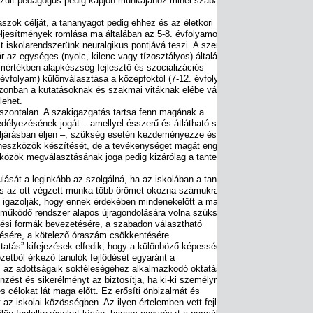
készült pedagógus pedig kapjon munkájához minél szabadabb
aszok célját, a tananyagot pedig ehhez és az életkori
teljesítmények romlása ma általában az 5-8. évfolyamon
t iskolarendszerünk neuralgikus pontjává teszi. A szerkezeti
r az egységes (nyolc, kilenc vagy tízosztályos) általános
mértékben alapkészség-fejlesztő és szocializációs
 évfolyam) különválasztása a középfoktól (7-12. évfolyam). A
, azonban a kutatásoknak és szakmai vitáknak elébe vágó
lehet.
szontalan. A szakigazgatás tartsa fenn magának a
élyezésének jogát – amellyel ésszerű és átlátható szakmai
ljárásban éljen –, szükség esetén kezdeményezze és
eszközök készítését, de a tevékenységet magát engedje át
közök megválasztásának joga pedig kizárólag a tantestületet
lását a leginkább az szolgálná, ha az iskolában a tanulók
 és az ott végzett munka több örömet okozna számukra.
 igazolják, hogy ennek érdekében mindenekelőtt a magas
 működő rendszer alapos újragondolására volna szükség:
zési formák bevezetésére, a szabadon választható
ésére, a kötelező óraszám csökkentésére.
tatás” kifejezések elfedik, hogy a különböző képességekkel
zetből érkező tanulók fejlődését egyaránt a
 az adottságaik sokféleségéhez alkalmazkodó oktatás
nzést és sikerélményt az biztosítja, ha ki-ki személyre
s célokat lát maga előtt. Ez erősíti önbizalmát és
 az iskolai közösségben. Az ilyen értelemben vett fejlesztő