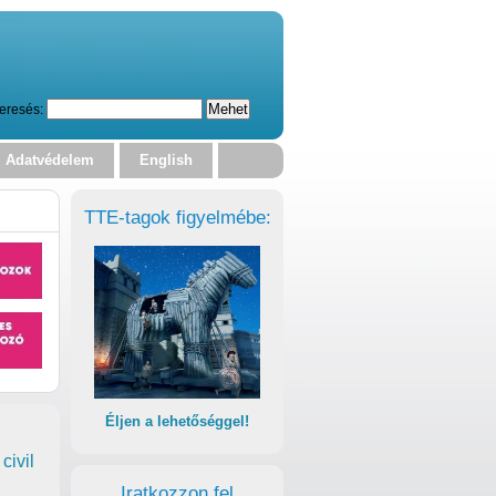
eresés:
Adatvédelem
English
TTE-tagok figyelmébe:
Éljen a lehetőséggel!
civil
Iratkozzon fel