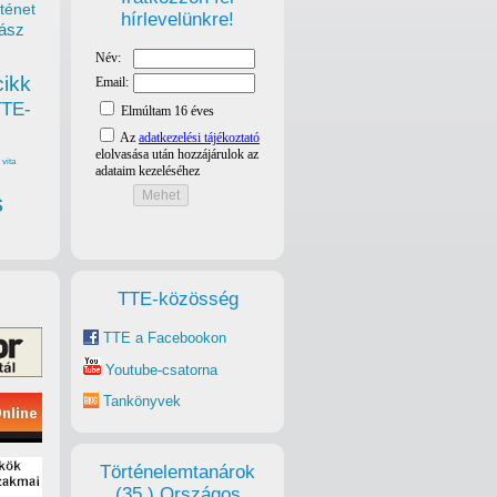
ténet
hírlevelünkre!
ász
cikk
TTE-
vita
s
TTE-közösség
TTE a Facebookon
Youtube-csatorna
Tankönyvek
Történelemtanárok
(35.) Országos