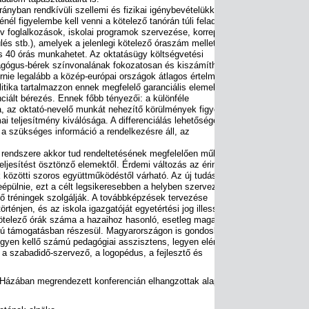
nyban rendkívüli szellemi és fizikai igénybevételükkel.
él figyelembe kell venni a kötelező tanórán túli feladatok
v foglalkozások, iskolai programok szervezése, korrepetálás,
lés stb.), amelyek a jelenlegi kötelező óraszám mellett
s 40 órás munkahetet. Az oktatásügy költségvetési
agógus-bérek színvonalának fokozatosan és kiszámítható
rnie legalább a közép-európai országok átlagos értelmiségi
litika tartalmazzon ennek megfelelő garanciális elemeket. A
ciált bérezés. Ennek főbb tényezői: a különféle
, az oktató-nevelő munkát nehezítő körülmények figyelembe
i teljesítmény kiválósága. A differenciálás lehetőségét
ol a szükséges információ a rendelkezésre áll, az
endszere akkor tud rendeltetésének megfelelően működni,
ljesítést ösztönző elemektől. Érdemi változás az érintett
közötti szoros együttműködéstől várható. Az új tudásnak az
beépülnie, ezt a célt legsikeresebben a helyben szervezett, a
ő tréningek szolgálják. A továbbképzések tervezése
örténjen, és az iskola igazgatóját egyetértési jog illesse meg.
ötelező órák száma a hazaihoz hasonló, esetleg magasabb, a
ú támogatásban részesül. Magyarországon is gondoskodni
legyen kellő számú pedagógiai asszisztens, legyen elérhető a
a szabadidő-szervező, a logopédus, a fejlesztő és
 Házában megrendezett konferencián elhangzottak alapján