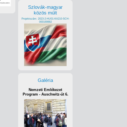
Szlovák-magyar
közös múlt
Projektszám: 2023-2-HU01-KA210-SCH-
000169882
Galéria
Nemzeti Emlékezet
Program - Auschwitz-út 6.