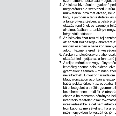
ezen túlmenő, sokoldalú megközelít
Az iskola hivatásukat gyakorló p
meghatározza a szervezeti kultúra
munkatársai bizalmát élvező, kellő
hogy a jövőben a tantestületek és 
a tanterv-készítésben, a belső ért
oktatás rendjének és személyi felt
alkalmazásában, a tankönyv megv
bérgazdálkodásban.
Az iskolahálózat területi fejleszté
az érintett közösségek akaratára és
minden esetben a helyi körülménye
adott intézmény eredményességének
Azokon a településeken, ahol csak
oktatást kell nyújtania, a fenntartó 
A teljes mértékben vagy túlnyomór
lehetőleg azonos beiskolázási elv
gyermekek számára – minden szemp
nevelkednek. Egyazon társadalom ta
Magyarországon azonban a leszaka
hátrányokkal érkezik az óvodába il
különbségeket a szülők gyermekeik
kezelhetetlennek találják. A társa
ehhez a halmozottan hátrányos hel
integráció feltételeit csak fokozat
intézkedésekkel a cél nem érhető e
leginkább az mérsékelheti, ha a l
intézményekben felkészült és jól 