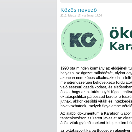
Közös nevező
2019. február 17. vasárnap, 17:59
1990 óta minden kormány az elődjének tula
helyezni az ágazat működését, olykor egy
azonban nem képes alkalmazkodni a felté
menetrendszerűen bekövetkező fordulatok 
való ésszerű gazdálkodást, és elsősorba
óhaja, hogy az oktatás ügyét függetleníts
oktatáspolitikai párbeszéd kereteire tesz
jutnak, akkor későbbi vitáik és intézkedé
hivatkozhatnak, melyek figyelembe vételé
Az alábbi dokumentum a Karátson Gábor Kö
tanácskozáson született javaslat az oktat
ádáz viták gyümölcseként kifejezetten b
az oktatáspolitika pártfüggetlen alapelvei