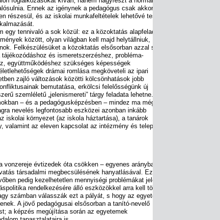
lön foglalkozásokat kíván, hanem nagyrészt a normál
alósulnia. Ennek az igénynek a pedagógus csak akkor tud
n részesül, és az iskolai munkafeltételek lehetővé teszik a
lkalmazását.
m egy tennivaló a sok közül: ez a közoktatás alapfeladata.
mények között, olyan világban kell majd helytállniuk,
nok. Felkészülésüket a közoktatás elsősorban azzal segíti,
 a tájékozódáshoz és ismeretszerzéshez, probléma-
hez, együttműködéshez szükséges képességek
 életlehetőségek drámai romlása megköveteli az ipari
tben zajló változások közötti kölcsönhatások jobb
onfliktusainak bemutatása, erkölcsi felelősségünk új
erű szemléletű „jelenismereti” tárgy feladata lehetne. A
mokban – és a pedagógusképzésben – mindez ma még alig
ságra nevelés legfontosabb eszközei azonban inkább
z iskolai környezet (az iskola háztartása), a tanárok
, valamint az eleven kapcsolat az intézmény és települési
 vonzereje évtizedek óta csökken – egyenes arányban a
ivatás társadalmi megbecsülésének hanyatlásával. Ez már
vőben pedig kezelhetetlen mennyiségi problémákat jelent a
spolitika rendelkezésére álló eszközökkel arra kell törekedni,
nagy számban válasszák ezt a pályát, s hogy az egyetemen a
enek. A jövő pedagógusai elsősorban a tanító-nevelő
st; a képzés megújítása során az egyetemek
alom tapasztalataira is.