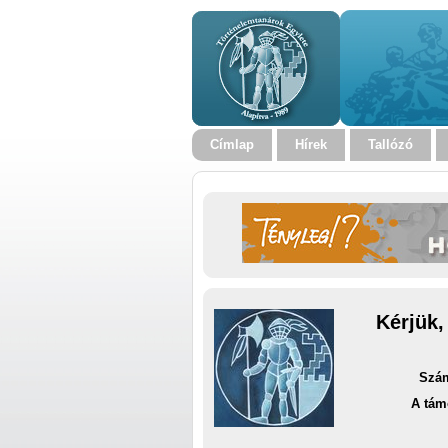
Címlap
Hírek
Tallózó
Kérjük,
Szám
A tám