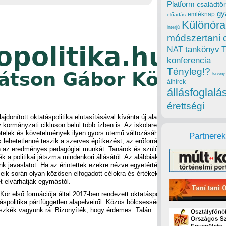
Platform
családtör
gy
emléknap
előadás
Különóra
interjú
módszertani 
tankönyv
NAT
konferencia
Tényleg!?
törvény
álhírek
állásfoglalá
érettségi
jdonított oktatáspolitika elutasításával kívánta új alapokra
 kormányzati cikluson belül több ízben is. Az iskolarendszer
telek és követelmények ilyen gyors ütemű változásához. A
Partnerek
lehetetlenné teszik a szerves építkezést, az erőforrásokkal
n az eredményes pedagógiai munkát. Tanárok és szülők régi
ék a politikai játszma mindenkori állásától. Az alábbiakban az
ünk javaslatot. Ha az érintettek ezekre nézve egyetértésre
seik során olyan közösen elfogadott célokra és értékekre
t elvárhatják egymástól.
r első formációja által 2017-ben rendezett oktatáspolitikai
áspolitika pártfüggetlen alapelveiről. Közös bölcsesség és
üszkék vagyunk rá. Bizonyíték, hogy érdemes. Talán.