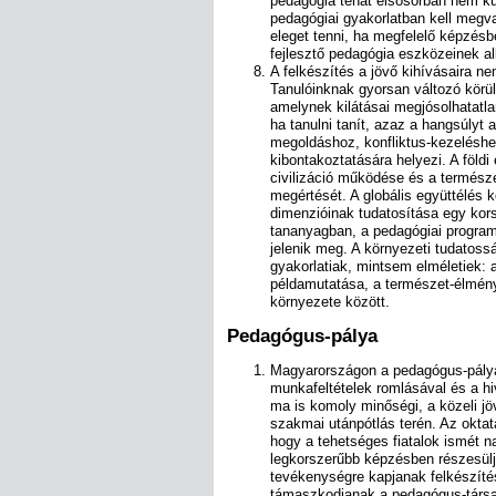
pedagógia tehát elsősorban nem kü
pedagógiai gyakorlatban kell megv
eleget tenni, ha megfelelő képzésbe
fejlesztő pedagógia eszközeinek a
A felkészítés a jövő kihívásaira ne
Tanulóinknak gyorsan változó körül
amelynek kilátásai megjósolhatatla
ha tanulni tanít, azaz a hangsúlyt
megoldáshoz, konfliktus-kezelés
kibontakoztatására helyezi. A földi
civilizáció működése és a természe
megértését. A globális együttélés k
dimenzióinak tudatosítása egy korsz
tananyagban, a pedagógiai progra
jelenik meg. A környezeti tudatos
gyakorlatiak, mintsem elméletiek: a
példamutatása, a természet-élmény
környezete között.
Pedagógus-pálya
Magyarországon a pedagógus-pálya
munkafeltételek romlásával és a h
ma is komoly minőségi, a közeli jö
szakmai utánpótlás terén. Az oktatá
hogy a tehetséges fiatalok ismét 
legkorszerűbb képzésben részesülj
tevékenységre kapjanak felkészíté
támaszkodjanak a pedagógus-társad