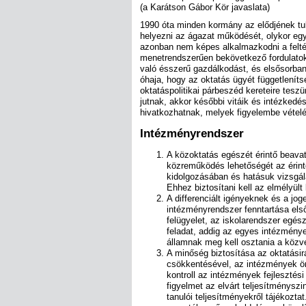
(a Karátson Gábor Kör javaslata)
1990 óta minden kormány az elődjének tula
helyezni az ágazat működését, olykor egy
azonban nem képes alkalmazkodni a felté
menetrendszerűen bekövetkező fordulatok 
való ésszerű gazdálkodást, és elsősorba
óhaja, hogy az oktatás ügyét függetleníts
oktatáspolitikai párbeszéd kereteire tesz
jutnak, akkor későbbi vitáik és intézkedé
hivatkozhatnak, melyek figyelembe vételé
Intézményrendszer
A közoktatás egészét érintő beava
közreműködés lehetőségét az érint
kidolgozásában és hatásuk vizsgál
Ehhez biztosítani kell az elmélyült
A differenciált igényeknek és a j
intézményrendszer fenntartása els
felügyelet, az iskolarendszer egé
feladat, addig az egyes intézmény
államnak meg kell osztania a közve
A minőség biztosítása az oktatásir
csökkentésével, az intézmények öné
kontroll az intézmények fejlesztés
figyelmet az elvárt teljesítményszi
tanulói teljesítményekről tájékozta