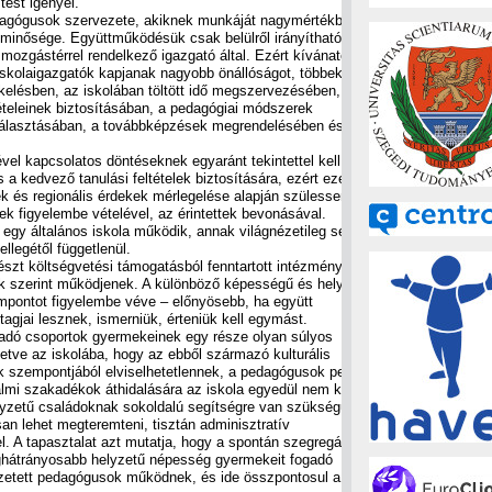
ést igényel.
edagógusok szervezete, akiknek munkáját nagymértékben
 minősége. Együttműködésük csak belülről irányítható, a
 mozgástérrel rendelkező igazgató által. Ezért kívánatos,
iskolaigazgatók kapjanak nagyobb önállóságot, többek között
ékelésben, az iskolában töltött idő megszervezésében, az
ételeinek biztosításában, a pedagógiai módszerek
álasztásában, a továbbképzések megrendelésében és a
sével kapcsolatos döntéseknek egyaránt tekintettel kell lenniük
 a kedvező tanulási feltételek biztosítására, ezért ezek
k és regionális érdekek mérlegelése alapján szülessenek, az
 figyelembe vételével, az érintettek bevonásával.
 egy általános iskola működik, annak világnézetileg semleges
jellegétől függetlenül.
észt költségvetési támogatásból fenntartott intézmények
ek szerint működjenek. A különböző képességű és helyzetű
ontot figyelembe véve – előnyösebb, ha együtt
gjai lesznek, ismerniük, érteniük kell egymást.
dó csoportok gyermekeinek egy része olyan súlyos
letve az iskolába, hogy az ebből származó kulturális
 szempontjából elviselhetetlennek, a pedagógusok pedig
dalmi szakadékok áthidalására az iskola egyedül nem képes:
yzetű családoknak sokoldalú segítségre van szükségük. Az
osan lehet megteremteni, tisztán adminisztratív
l. A tapasztalat azt mutatja, hogy a spontán szegregációt
eghátrányosabb helyzetű népesség gyermekeit fogadó
fizetett pedagógusok működnek, és ide összpontosul a legtöbb