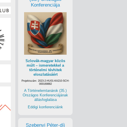
Konferenciája
Szlovák-magyar közös
múlt – ismeretekkel a
történelmi tévhitek
eloszlatásáért
Projektszám: 2023-2-HU01-KA210-SCH-
000169882
A Történelemtanárok (35.)
Országos Konferenciájának
állásfoglalása
Eddigi konferenciáink
Szebenyi Péter-díj