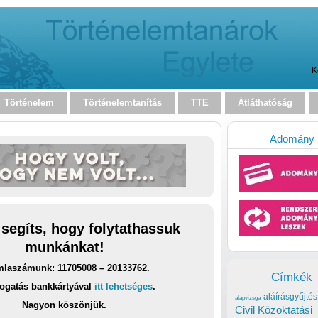
K
Történelem
Történelemtanítás
TTE
Átláthatóság
Adomány
 segíts, hogy folytathassuk
munkánkat!
laszámunk: 11705008 – 20133762.
Címkék
ogatás bankkártyával
itt lehetséges
.
aláírásgyűjtés
alapvizsga
Nagyon köszönjük.
Civil Közoktatási