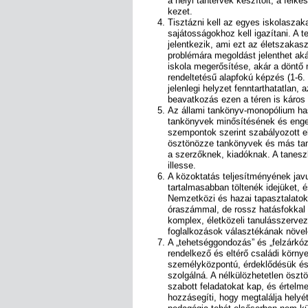
a helyi tantervek készítőit, a fel
kezet.
Tisztázni kell az egyes iskolaszak
sajátosságokhoz kell igazítani. A 
jelentkezik, ami ezt az életszakasz
problémára megoldást jelenthet aká
iskola megerősítése, akár a döntő 
rendeltetésű alapfokú képzés (1-6.
jelenlegi helyzet fenntarthatatlan
beavatkozás ezen a téren is káros 
Az állami tankönyv-monopólium ha
tankönyvek minősítésének és enged
szempontok szerint szabályozott e
ösztönözze tankönyvek és más tan
a szerzőknek, kiadóknak. A tanesz
illesse.
A közoktatás teljesítményének javu
tartalmasabban töltenék idejüket,
Nemzetközi és hazai tapasztalatok
óraszámmal, de rossz hatásfokkal
komplex, életközeli tanulásszerve
foglalkozások választékának növel
A „tehetséggondozás” és „felzárkóz
rendelkező és eltérő családi környe
személyközpontú, érdeklődésük és
szolgálná. A nélkülözhetetlen ösztö
szabott feladatokat kap, és értelme
hozzásegíti, hogy megtalálja helyét