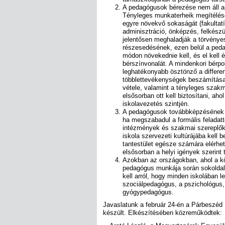
A pedagógusok bérezése nem áll ará
Tényleges munkaterheik megítélésén
egyre növekvő sokaságát (fakultatí
adminisztráció, önképzés, felkészü
jelentősen meghaladják a törvénye
részesedésének, ezen belül a ped
módon növekednie kell, és el kell é
bérszínvonalát. A mindenkori bérpo
leghatékonyabb ösztönző a differen
többlettevékenységek beszámítása
vétele, valamint a tényleges szakma
elsősorban ott kell biztosítani, ah
iskolavezetés szintjén.
A pedagógusok továbbképzésének r
ha megszabadul a formális feladatte
intézmények és szakmai szereplők 
iskola szervezeti kultúrájába kell 
tantestület egésze számára elérhet
elsősorban a helyi igények szerint t
Azokban az országokban, ahol a k
pedagógus munkája során sokoldal
kell arról, hogy minden iskolában 
szociálpedagógus, a pszichológus, 
gyógypedagógus.
Javaslatunk a február 24-én a Párbeszéd
készült. Elkészítésében közreműködtek: