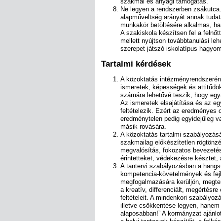
szakmai és anyagi támogatás.
Ne legyen a rendszerben zsákutca.
alapműveltség arányát annak tudat
munkakör betöltésére alkalmas, hane
A szakiskola készítsen fel a felnőt
mellett nyújtson továbbtanulási leh
szerepet játszó iskolatípus hagyo
Tartalmi kérdések
A közoktatás intézményrendszeréne
ismeretek, képességek és attitűdö
számára lehetővé teszik, hogy egym
Az ismeretek elsajátítása és az 
feltételezik. Ezért az eredményes 
eredménytelen pedig egyidejűleg val
másik rovására.
A közoktatás tartalmi szabályozásá
szakmailag előkészítetlen rögtönzés
megvalósítás, fokozatos bevezetés 
érintetteket, védekezésre késztet, 
A tantervi szabályozásban a hangsú
kompetencia-követelmények és fejl
megfogalmazására kerüljön, megter
a kreatív, differenciált, megértésr
feltételeit. A mindenkori szabályo
illetve csökkentése legyen, hanem
alaposabban!” A kormányzat ajánlo