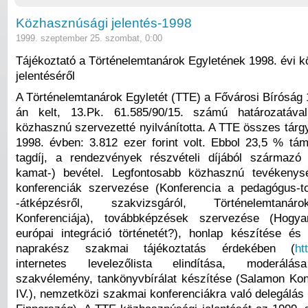
Közhasznúsági jelentés-1998
1999. szeptember 25. szombat, 0:00
Tájékoztató a Történelemtanárok Egyletének 1998. évi 
jelentéséről
A Történelemtanárok Egyletét (TTE) a Fővárosi Bíróság 1
án kelt, 13.Pk. 61.585/90/15. számú határozatáva
közhasznú szervezetté nyilvánította. A TTE összes tárg
1998. évben: 3.812 ezer forint volt. Ebbol 23,5 % tám
tagdíj, a rendezvények részvételi díjából származó
kamat-) bevétel. Legfontosabb közhasznú tevékenys
konferenciák szervezése (Konferencia a pedagógus-t
-átképzésről, szakvizsgáról, Történelemtaná
Konferenciája), továbbképzések szervezése (Hogy
európai integráció történetét?), honlap készítése é
naprakész szakmai tájékoztatás érdekében (
ht
internetes levelezőlista elindítása, moderálása
szakvélemény, tankönyvbírálat készítése (Salamon Ko
IV.), nemzetközi szakmai konferenciákra való delegálás