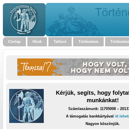
Címlap
Hírek
Tallózó
Történelem
Történele
Kérjük, segíts, hogy folyt
munkánkat!
Számlaszámunk: 11705008 – 2013
A támogatás bankkártyával
itt lehe
Nagyon köszönjük.