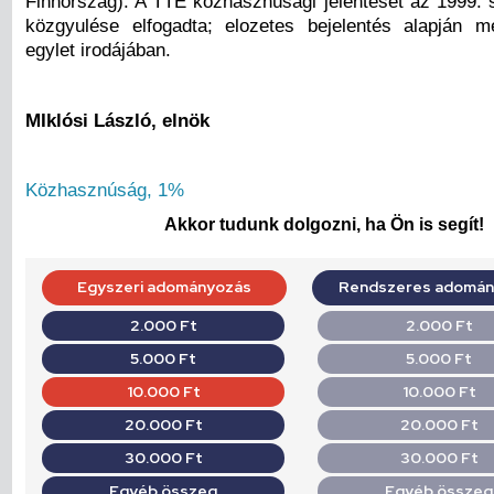
Finnország). A TTE közhasznúsági jelentését az 1999. 
közgyulése elfogadta; elozetes bejelentés alapján m
egylet irodájában.
MIklósi László, elnök
Közhasznúság, 1%
Akkor tudunk dolgozni, ha Ön is segít!