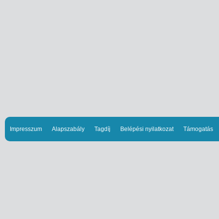
Impresszum
Alapszabály
Tagdíj
Belépési nyilatkozat
Támogatás