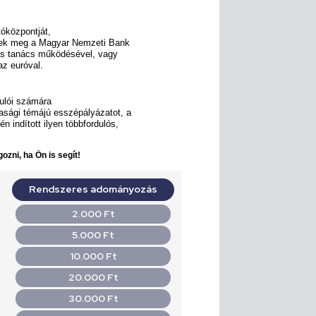
óközpontját,
dtek meg a Magyar Nemzeti Bank
ris tanács működésével, vagy
az euróval.
nulói számára
asági témájú esszépályázatot, a
n indított ilyen többfordulós,
ozni, ha Ön is segít!