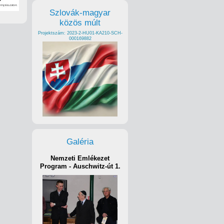
Szlovák-magyar
közös múlt
Projektszám: 2023-2-HU01-KA210-SCH-
000169882
Galéria
Nemzeti Emlékezet
Program - Auschwitz-út 1.