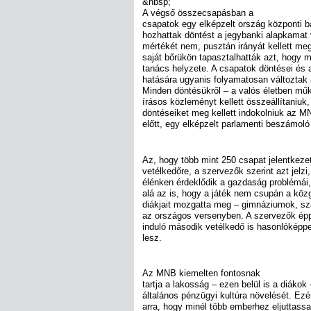
&nbsp;
A végső összecsapásban a
csapatok egy elképzelt ország központi 
hozhattak döntést a jegybanki alapkamat v
mértékét nem, pusztán irányát kellett meg
saját bőrükön tapasztalhatták azt, hogy 
tanács helyzete. A csapatok döntései é
hatására ugyanis folyamatosan változtak 
Minden döntésükről – a valós életben mű
írásos közleményt kellett összeállítaniuk
döntéseiket meg kellett indokolniuk az MN
előtt, egy elképzelt parlamenti beszámoló
Az, hogy több mint 250 csapat jelentkezet
vetélkedőre, a szervezők szerint azt jelzi
élénken érdeklődik a gazdaság problémái, 
alá az is, hogy a játék nem csupán a kö
diákjait mozgatta meg – gimnáziumok, szak
az országos versenyben. A szervezők épp
induló második vetélkedő is hasonlóképp
lesz.
Az MNB kiemelten fontosnak
tartja a lakosság – ezen belül is a diákok
általános pénzügyi kultúra növelését. Ezér
arra, hogy minél több emberhez eljuttassa