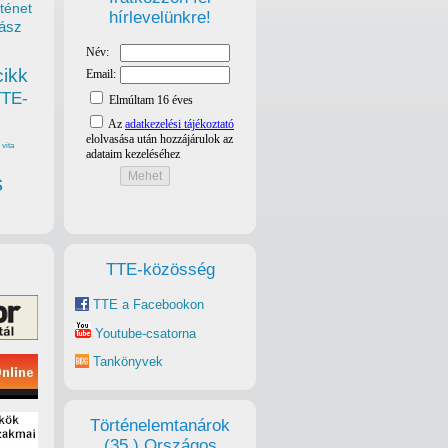
ténet
hírlevelünkre!
ász
cikk
TTE-
vita
s
TTE-közösség
TTE a Facebookon
Youtube-csatorna
Tankönyvek
Történelemtanárok
(35.) Országos