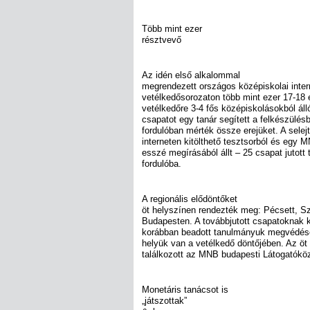
Több mint ezer
résztvevő
Az idén első alkalommal
megrendezett országos középiskolai inter
vetélkedősorozaton több mint ezer 17-18 é
vetélkedőre 3-4 fős középiskolásokból ál
csapatot egy tanár segített a felkészülé
fordulóban mérték össze erejüket. A sele
interneten kitölthető tesztsorból és egy 
esszé megírásából állt – 25 csapat jutott
fordulóba.
A regionális elődöntőket
öt helyszínen rendezték meg: Pécsett, 
Budapesten. A továbbjutott csapatoknak
korábban beadott tanulmányuk megvédésév
helyük van a vetélkedő döntőjében. Az öt 
találkozott az MNB budapesti Látogatókö
Monetáris tanácsot is
„játszottak”