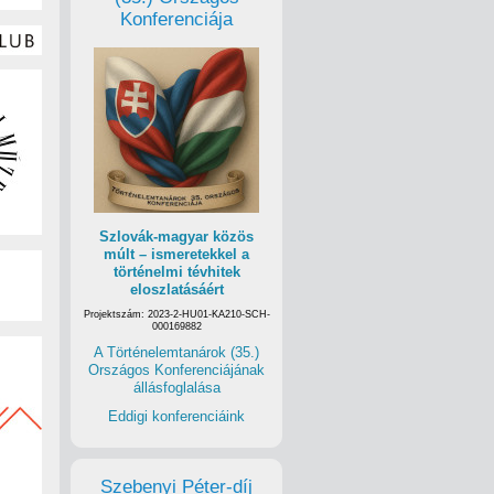
Konferenciája
Szlovák-magyar közös
múlt – ismeretekkel a
történelmi tévhitek
eloszlatásáért
Projektszám: 2023-2-HU01-KA210-SCH-
000169882
A Történelemtanárok (35.)
Országos Konferenciájának
állásfoglalása
Eddigi konferenciáink
Szebenyi Péter-díj