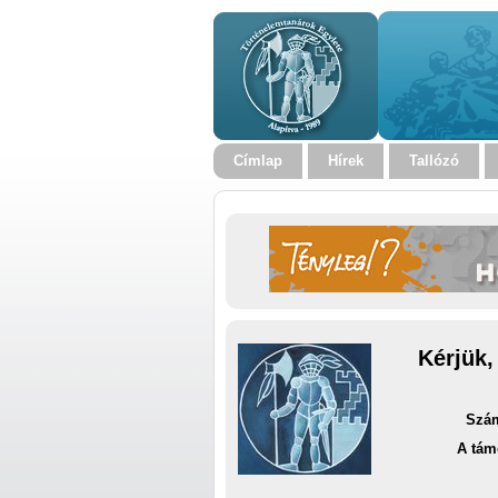
Címlap
Hírek
Tallózó
Kérjük,
Szám
A tám