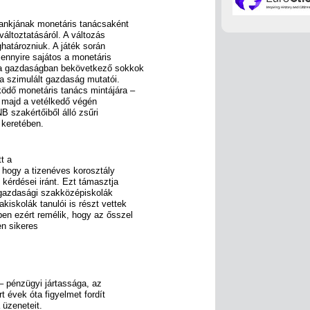
bankjának monetáris tanácsaként
áltoztatásáról. A változás
határozniuk. A játék során
mennyire sajátos a monetáris
s a gazdaságban bekövetkező sokkok
a szimulált gazdaság mutatói.
ködő monetáris tanács mintájára –
, majd a vetélkedő végén
B szakértőiből álló zsűri
 keretében.
t a
, hogy a tizenéves korosztály
kérdései iránt. Ezt támasztja
zgazdasági szakközépiskolák
iskolák tanulói is részt vettek
en ezért remélik, hogy az ősszel
en sikeres
 – pénzügyi jártassága, az
t évek óta figyelmet fordít
 üzeneteit.