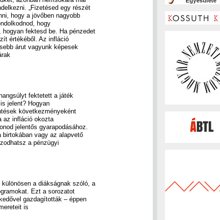
delkezni. „Fizetésed egy részét
enni, hogy a jövőben nagyobb
gondolkodnod, hogy
, hogyan fektesd be. Ha pénzedet
t értékéből. Az infláció
esebb árut vagyunk képesek
árak
angsúlyt fektetett a játék
 is jelent? Hogyan
döntések következményeként
 az infláció okozta
gyonod jelentős gyarapodásához.
 birtokában vagy az alapvető
azodhatsz a pénzügyi
 különösen a diákságnak szóló, a
rogramokat. Ezt a sorozatot
kedővel gazdagították – éppen
ereteit is