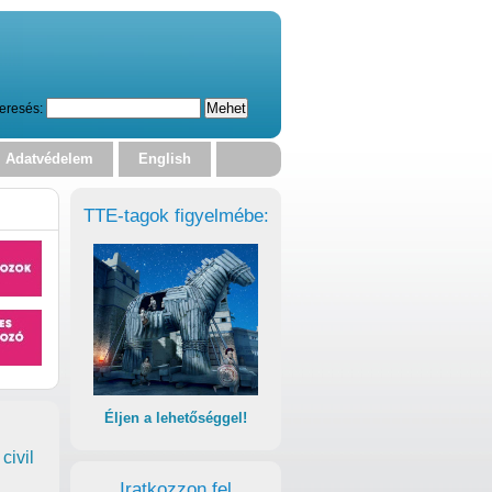
eresés:
Adatvédelem
English
TTE-tagok figyelmébe:
Éljen a lehetőséggel!
civil
Iratkozzon fel