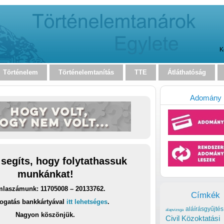
K
Történelem
Történelemtanítás
TTE
Átláthatóság
Adomány
 segíts, hogy folytathassuk
munkánkat!
laszámunk: 11705008 – 20133762.
Címkék
ogatás bankkártyával
itt lehetséges
.
aláírásgyűjtés
alapvizsga
Nagyon köszönjük.
Civil Közoktatási