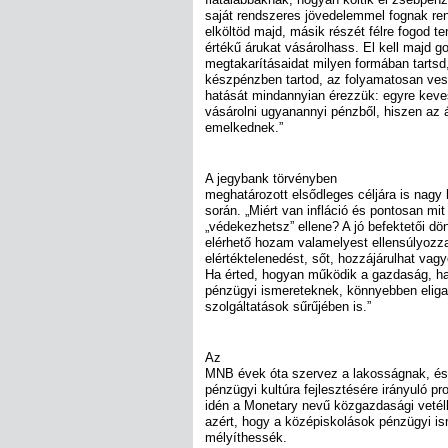
saját rendszeres jövedelemmel fognak ren
elköltöd majd, másik részét félre fogod t
értékű árukat vásárolhass. El kell majd 
megtakarításaidat milyen formában tartsd
készpénzben tartod, az folyamatosan veszí
hatását mindannyian érezzük: egyre kev
vásárolni ugyanannyi pénzből, hiszen az 
emelkednek.”
A jegybank törvényben
meghatározott elsődleges céljára is nagy h
során. „Miért van infláció és pontosan mit
„védekezhetsz” ellene? A jó befektetői 
elérhető hozam valamelyest ellensúlyozza
elértéktelenedést, sőt, hozzájárulhat va
Ha érted, hogyan működik a gazdaság, ha
pénzügyi ismereteknek, könnyebben elig
szolgáltatások sűrűjében is.”
Az
MNB évek óta szervez a lakosságnak, és
pénzügyi kultúra fejlesztésére irányuló p
idén a Monetary nevű közgazdasági vetél
azért, hogy a középiskolások pénzügyi ism
mélyíthessék.