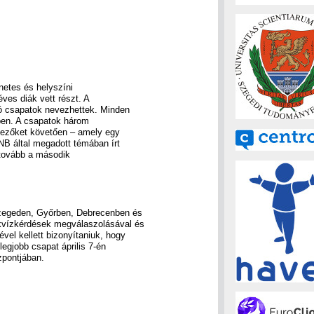
netes és helyszíni
ves diák vett részt. A
ló csapatok nevezhettek. Minden
sben. A csapatok három
jtezőket követően – amely egy
MNB által megadott témában írt
 tovább a második
Szegeden, Győrben, Debrecenben és
 kvízkérdések megválaszolásával és
el kellett bizonyítaniuk, hogy
legjobb csapat április 7-én
zpontjában.