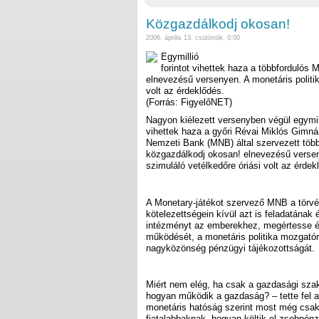
Közgazdálkodj okosan!
2006. április 13. csütörtök, 0:00
Egymillió
forintot vihettek haza a többfordulós
elnevezésű versenyen. A monetáris politik
volt az érdeklődés.
(Forrás: FigyelőNET)
Nagyon kiélezett versenyben végül egymill
vihettek haza a győri Révai Miklós Gimná
Nemzeti Bank (MNB) által szervezett töb
közgazdálkodj okosan! elnevezésű verseny
szimuláló vetélkedőre óriási volt az érdek
A Monetary-játékot szervező MNB a törvé
kötelezettségein kívül azt is feladatának
intézményt az emberekhez, megértesse é
működését, a monetáris politika mozgatór
nagyközönség pénzügyi tájékozottságát.
Miért nem elég, ha csak a gazdasági sza
hogyan működik a gazdaság? – tette fel 
monetáris hatóság szerint most még csak 
fiatalabbaknak, hogyan költik el zsebpé