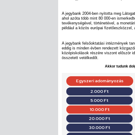
A jegybank 2004-ben nyitotta meg Látogat
ahol azóta több mint 80 000-en ismerke
tevékenységével, történetével, a monetá
például a közös európai fizetőeszközzel, 
A jegybank felsőoktatási intézmények ta
eddig is minden évben rendezett közgazd
középiskolások részére viszont először idé
összetett vetélkedőt.
Akkor tudunk dolg