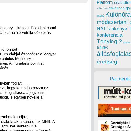
Platform
családtör
gy
emléknap
előadás
Különóra
interjú
módszertani 
 Monetary – közgazdálkodj okosan!
tankönyv
NAT
át szimuláló vetélkedőre óriási
konferencia
Tényleg!?
törvény
álhírek
ió forintot
állásfoglalá
zium diákjai és tanáruk a Magyar
bfordulós Monetary –
érettségi
en. A monetáris politikát
lődés.
Partnerek
nyben foglalt
 érzi, hogy közelebb hozza az
s elfogadtassa a jegybank
ugóit, s egyben növelje a
kemberek tudják,
a diákoknak a kérdést az MNB. A
arról kell dönteniük a
nzüket, azonban nemsokára már