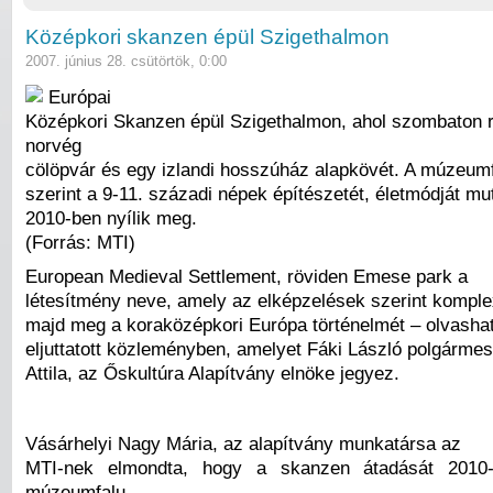
Középkori skanzen épül Szigethalmon
2007. június 28. csütörtök, 0:00
Európai
Középkori Skanzen épül Szigethalmon, ahol szombaton r
norvég
cölöpvár és egy izlandi hosszúház alapkövét. A múzeumf
szerint a 9-11. századi népek építészetét, életmódját mu
2010-ben nyílik meg.
(Forrás: MTI)
European Medieval Settlement, röviden Emese park a
létesítmény neve, amely az elképzelések szerint komple
majd meg a koraközépkori Európa történelmét – olvasha
eljuttatott közleményben, amelyet Fáki László polgárme
Attila, az Őskultúra Alapítvány elnöke jegyez.
Vásárhelyi Nagy Mária, az alapítvány munkatársa az
MTI-nek elmondta, hogy a skanzen átadását 2010-
múzeumfalu