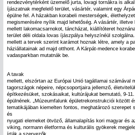
rendezvénytérként üzemelő jurta, lovagi tornákra is alka
íjászatnak megfelelő terület, vásártér, valamint egy Árp
épülne fel. A házakban korabeli mesterségek, élethelyzet
megismerésére nyílik majd lehetőség. A vásártér, illetve
mellett lakomacsarnokot, táncházat, kiállítóteret hoznána
terület déli oldala lovas íjászpálya helyszínéül szolgálna
mellett a tervek szerint karámot hoznak létre, amely a p
háziállatainak ad majd otthont. A Kárpát-medence korabeli
vadasparkban mutatnák be.
A tavak
mellett, elszórtan az Európai Unió tagállamai számával
tagországok népeire, népcsoportjaira jellemző, életvitelü
építkezésüket, szokásaikat, kultúrájukat bemutató, 9-11
épülnének. „Múzeumfalunk épületrekonstrukciói között 
tematikájában kiemelten fontos, meghatározó szerepet s
és
nyugati elemeket ötvöző, államalapítás kori magyar és a
viking, normann életforma és kulturális gyökerek megjel
írták a szervezők.