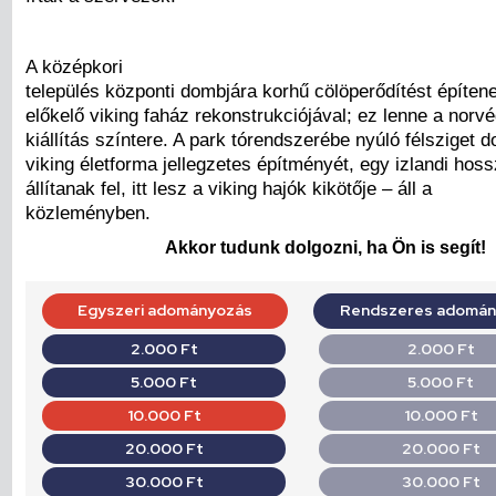
A középkori
település központi dombjára korhű cölöperődítést építen
előkelő viking faház rekonstrukciójával; ez lenne a norvé
kiállítás színtere. A park tórendszerébe nyúló félsziget 
viking életforma jellegzetes építményét, egy izlandi hos
állítanak fel, itt lesz a viking hajók kikötője – áll a
közleményben.
Akkor tudunk dolgozni, ha Ön is segít!