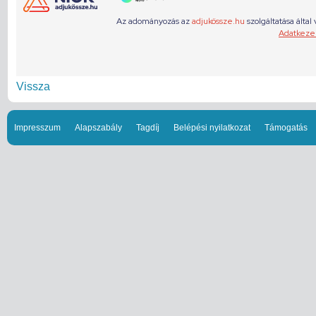
Vissza
Impresszum
Alapszabály
Tagdíj
Belépési nyilatkozat
Támogatás