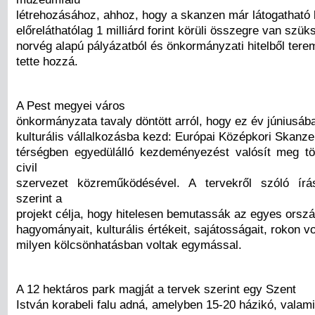
létrehozásához, ahhoz, hogy a skanzen már látogatható 
előreláthatólag 1 milliárd forint körüli összegre van szük
norvég alapú pályázatból és önkormányzati hitelből tere
tette hozzá.
A Pest megyei város
önkormányzata tavaly döntött arról, hogy ez év júniusá
kulturális vállalkozásba kezd: Európai Középkori Skanz
térségben egyedülálló kezdeményezést valósít meg t
civil
szervezet közreműködésével. A tervekről szóló ír
szerint a
projekt célja, hogy hitelesen bemutassák az egyes orsz
hagyományait, kulturális értékeit, sajátosságait, rokon vo
milyen kölcsönhatásban voltak egymással.
A 12 hektáros park magját a tervek szerint egy Szent
István korabeli falu adná, amelyben 15-20 házikó, valamin