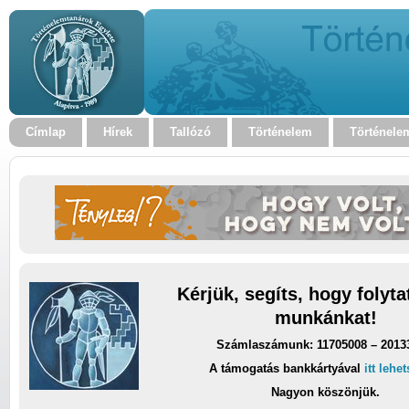
Címlap
Hírek
Tallózó
Történelem
Történele
Kérjük, segíts, hogy folyt
munkánkat!
Számlaszámunk: 11705008 – 2013
A támogatás bankkártyával
itt lehe
Nagyon köszönjük.