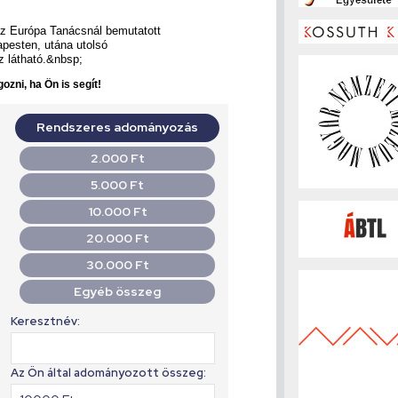
az Európa Tanácsnál bemutatott
apesten, utána utolsó
z látható.&nbsp;
ozni, ha Ön is segít!