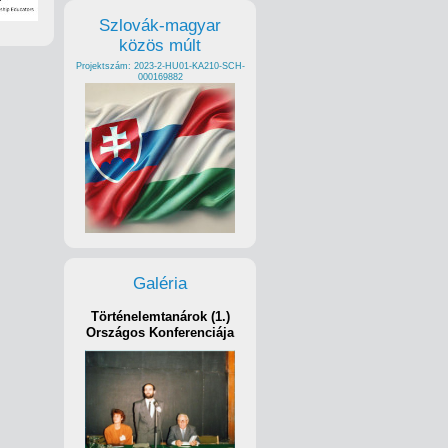
Szlovák-magyar
közös múlt
Projektszám: 2023-2-HU01-KA210-SCH-
000169882
Galéria
Történelemtanárok (1.)
Országos Konferenciája