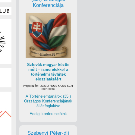
Konferenciája
Szlovák-magyar közös
múlt – ismeretekkel a
történelmi tévhitek
eloszlatásáért
Projektszám: 2023-2-HU01-KA210-SCH-
000169882
A Történelemtanárok (35.)
Országos Konferenciájának
állásfoglalása
Eddigi konferenciáink
Szebenyi Péter-díj