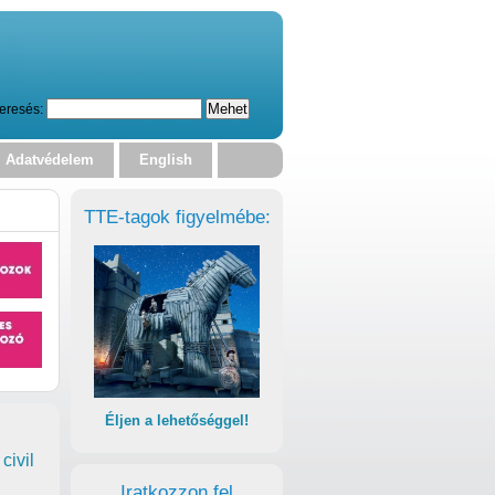
eresés:
Adatvédelem
English
TTE-tagok figyelmébe:
Éljen a lehetőséggel!
civil
Iratkozzon fel