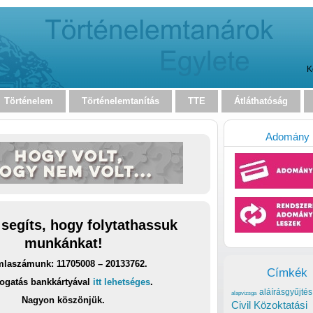
K
Történelem
Történelemtanítás
TTE
Átláthatóság
Adomány
 segíts, hogy folytathassuk
munkánkat!
laszámunk: 11705008 – 20133762.
Címkék
ogatás bankkártyával
itt lehetséges
.
aláírásgyűjtés
alapvizsga
Nagyon köszönjük.
Civil Közoktatási