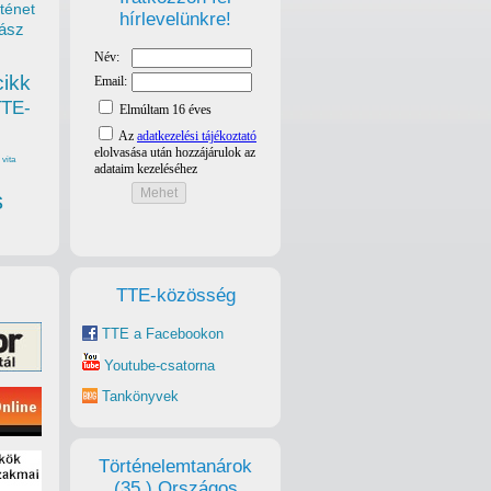
ténet
hírlevelünkre!
ász
cikk
TTE-
vita
s
TTE-közösség
TTE a Facebookon
Youtube-csatorna
Tankönyvek
Történelemtanárok
(35.) Országos