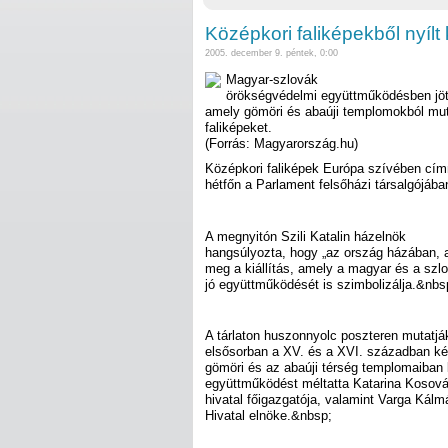
Középkori faliképekből nyílt
2005. december 9. péntek, 0:00
Magyar-szlovák
örökségvédelmi együttműködésben jött l
amely gömöri és abaúji templomokból mut
faliképeket.
(Forrás: Magyarország.hu)
Középkori faliképek Európa szívében címme
hétfőn a Parlament felsőházi társalgójáb
A megnyitón Szili Katalin házelnök
hangsúlyozta, hogy „az ország házában, a
meg a kiállítás, amely a magyar és a sz
jó együttműködését is szimbolizálja.&nbs
A tárlaton huszonnyolc poszteren mutatjá
elsősorban a XV. és a XVI. században kés
gömöri és az abaúji térség templomaiban lá
együttműködést méltatta Katarina Kosov
hivatal főigazgatója, valamint Varga Kálm
Hivatal elnöke.&nbsp;