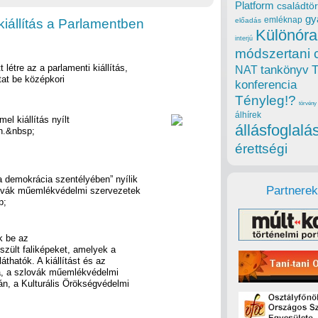
Platform
családtör
gy
emléknap
 kiállítás a Parlamentben
előadás
Különóra
interjú
módszertani 
étre az a parlamenti kiállítás,
tankönyv
NAT
at be középkori
konferencia
Tényleg!?
törvény
álhírek
l kiállítás nyílt
állásfoglalá
an.&nbsp;
érettségi
 demokrácia szentélyében” nyílik
Partnerek
lovák műemlékvédelmi szervezetek
p;
k be az
zült faliképeket, amelyek a
thatók. A kiállítást és az
á, a szlovák műemlékvédelmi
án, a Kulturális Örökségvédelmi