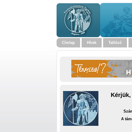
Címlap
Hírek
Tallózó
Kérjük,
Szám
A tám