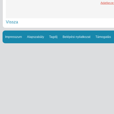
Vissza
Impresszum
Alapszabály
Tagdíj
Belépési nyilatkozat
Támogatás