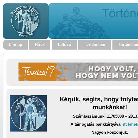
Címlap
Hírek
Tallózó
Történelem
Történele
Kérjük, segíts, hogy folyt
munkánkat!
Számlaszámunk: 11705008 – 2013
A támogatás bankkártyával
itt lehe
Nagyon köszönjük.