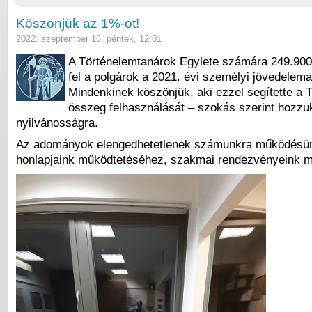
Köszönjük az 1%-ot!
2022. szeptember 16. péntek, 12:01
A Történelemtanárok Egylete számára 249.900 
fel a polgárok a 2021. évi személyi jövedelema
Mindenkinek köszönjük, aki ezzel segítette a 
összeg felhasználását – szokás szerint hozzu
nyilvánosságra.
Az adományok elengedhetetlenek számunkra működésü
honlapjaink működtetéséhez, szakmai rendezvényeink m