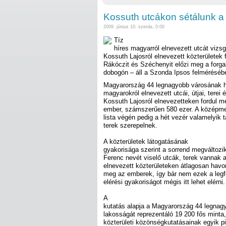
Kossuth utcákon sétálunk a 
2009. június 10. szerda, 0:00
Tíz
híres magyarról elnevezett utcát vizs
Kossuth Lajosról elnevezett közterületek f
Rákóczit és Széchenyit előzi meg a forga
dobogón – áll a Szonda Ipsos felmérésébe
Magyarország 44 legnagyobb városának h
magyarokról elnevezett utcái, útjai, terei 
Kossuth Lajosról elnevezetteken fordul m
ember, számszerűen 580 ezer. A középmez
lista végén pedig a hét vezér valamelyik t
terek szerepelnek.
A közterületek látogatásának
gyakorisága szerint a sorrend megváltozik
Ferenc nevét viselő utcák, terek vannak a l
elnevezett közterületeken átlagosan havo
meg az emberek, így bár nem ezek a legf
elérési gyakoriságot mégis itt lehet elérni.
A
kutatás alapja a Magyarország 44 legnag
lakosságát reprezentáló 19 200 fős mint
közterületi közönségkutatásainak egyik pi