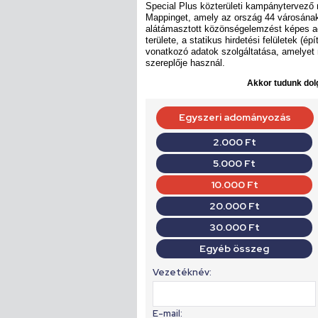
Special Plus közterületi kampánytervező 
Mappinget, amely az ország 44 városának
alátámasztott közönségelemzést képes adn
területe, a statikus hirdetési felületek (ép
vonatkozó adatok szolgáltatása, amelyet
szereplője használ.
Akkor tudunk dolg