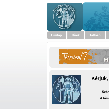
Címlap
Hírek
Tallózó
Kérjük,
Szám
A tám