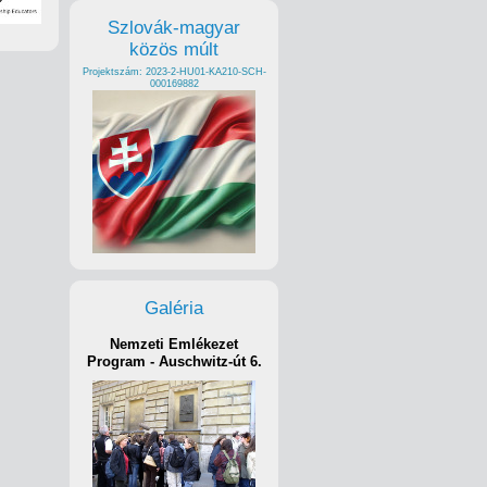
Szlovák-magyar
közös múlt
Projektszám: 2023-2-HU01-KA210-SCH-
000169882
Galéria
Nemzeti Emlékezet
Program - Auschwitz-út 6.