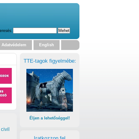
eresés:
Adatvédelem
English
TTE-tagok figyelmébe:
Éljen a lehetőséggel!
civil
Iratkozzon fel