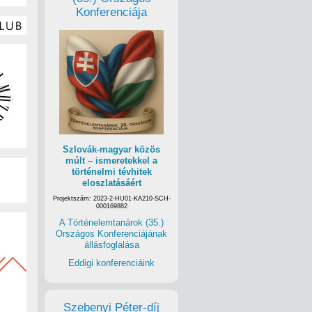
Konferenciája
Szlovák-magyar közös
múlt – ismeretekkel a
történelmi tévhitek
eloszlatásáért
Projektszám: 2023-2-HU01-KA210-SCH-
000169882
A Történelemtanárok (35.)
Országos Konferenciájának
állásfoglalása
Eddigi konferenciáink
Szebenyi Péter-díj