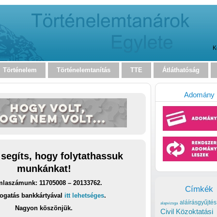
K
Történelem
Történelemtanítás
TTE
Átláthatóság
Adomány
 segíts, hogy folytathassuk
munkánkat!
laszámunk: 11705008 – 20133762.
Címkék
ogatás bankkártyával
itt lehetséges
.
aláírásgyűjtés
alapvizsga
Nagyon köszönjük.
Civil Közoktatási