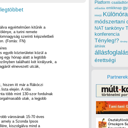
Platform
családtör
gy
emléknap
legtöbbet
előadás
Különóra
interjú
módszertani 
gálva egyértelműen kitűnik a
tankönyv
NAT
ölénye, a turini remete
konferencia
lomnagyság szerinti képzeletbeli
Tényleg!?
n. (Forrás: FN)
törvény
álhírek
íres
állásfoglalá
és egyéb közterületei közül a
eg egy hónap alatt a legtöbb
érettségi
őnyben található két királyunk, a
agjáról elnevezett utcák,
Partnerek
, hiszen itt már a Rákóczi
ista elején. A róla
nta több mint 130-szor fordulnak
orgalmasabb utak, a legjobb
yobb városának 15-70 éves
a, amely a Szonda Ipsos
llére, kiszolgálva mind a