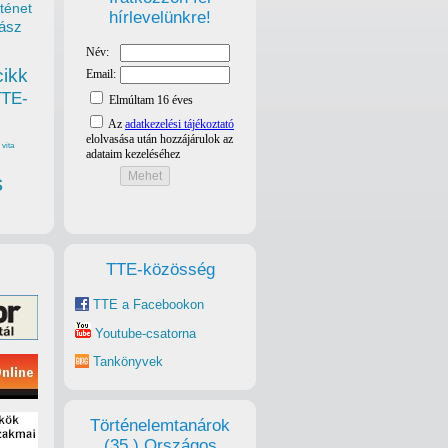
ténet
hírlevelünkre!
ász
cikk
TTE-
vita
s
TTE-közösség
TTE a Facebookon
Youtube-csatorna
Tankönyvek
Történelemtanárok
(35.) Országos