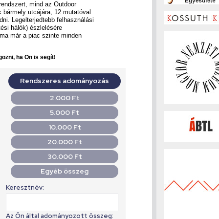
rendszert, mind az Outdoor
 bármely utcájára, 12 mutatóval
i. Legelterjedtebb felhasználási
ítési hálók) észlelésére
 ma már a piac szinte minden
ozni, ha Ön is segít!