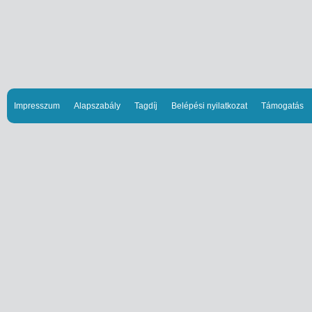
Impresszum
Alapszabály
Tagdíj
Belépési nyilatkozat
Támogatás