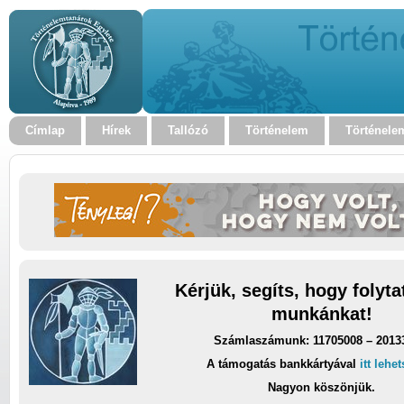
Címlap
Hírek
Tallózó
Történelem
Történele
Kérjük, segíts, hogy folyt
munkánkat!
Számlaszámunk: 11705008 – 2013
A támogatás bankkártyával
itt lehe
Nagyon köszönjük.