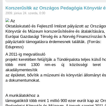
Korszerűsítik az Országos Pedagógia Könyvtár
2009. június 24. szerda, 0:00
Az
Oktatáskutató és Fejlesztő Intézet pályázott az Ország
Könyvtár és Múzeum korszerűsítésére és átalakítására, 
Európai Gazdasági Térség és a Norvég Finanszírozási
pályáztatói támogatásra érdemesnek találták. (Forrás:
Edupress)
A 2011-ig megvalósuló
projekt keretében felújítják a Tündérpalota teljes külső h
több mint 1300 nm-es új közösségi teret al
akadálymentesítik
az épületet, bővítik a múzeumi és könyvtári állományt és 
a dokumentumokat.
A munkálatokhoz a
támogatóktól több mint 1 millió 900 ezer eurót kap az O
Pedagógiai Könyvtár és Múzeum. A tervek szerint 2011 áp