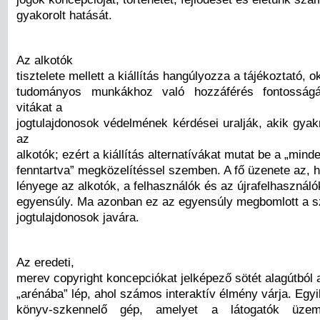
gyakorolt hatását.
Az alkotók
tisztelete mellett a kiállítás hangúlyozza a tájékoztató, o
tudományos munkákhoz való hozzáférés fontosságá
vitákat a
jogtulajdonosok védelmének kérdései uralják, akik gy
az
alkotók; ezért a kiállítás alternatívákat mutat be a „mind
fenntartva” megközelítéssel szemben. A fő üzenete az, h
lényege az alkotók, a felhasználók és az újrafelhasználók
egyensúly. Ma azonban ez az egyensúly megbomlott a 
jogtulajdonosok javára.
Az eredeti,
merev copyright koncepciókat jelképező sötét alagútból 
„arénába” lép, ahol számos interaktív élmény várja. Egy
könyv-szkennelő gép, amelyet a látogatók üzeme