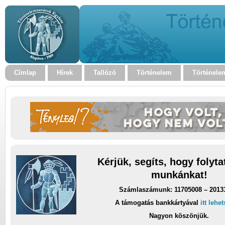
Címlap
Hírek
Tallózó
Történelem
Történele
Kérjük, segíts, hogy folyt
munkánkat!
Számlaszámunk: 11705008 – 2013
A támogatás bankkártyával
itt lehe
Nagyon köszönjük.