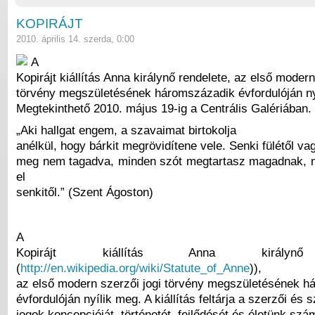
KOPIRÁJT
2010. április 14. szerda, 0:00
A
Kopirájt kiállítás Anna királynő rendelete, az első modern
törvény megszületésének háromszázadik évfordulóján ny
Megtekinthető 2010. május 19-ig a Centrális Galériában.
„Aki hallgat engem, a szavaimat birtokolja
anélkül, hogy bárkit megrövidítene vele. Senki fülétől va
meg nem tagadva, minden szót megtartasz magadnak,
el
senkitől.” (Szent Ágoston)
A
Kopirájt kiállítás Anna királynő
(
http://en.wikipedia.org/wiki/Statute_of_Anne
)),
az első modern szerzői jogi törvény megszületésének 
évfordulóján nyílik meg. A kiállítás feltárja a szerzői é
jogok koncepcióját, történetét, fejlődését és életünk szá