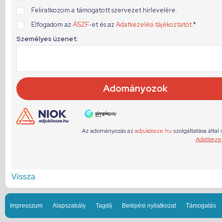
Vissza
Impresszum
Alapszabály
Tagdíj
Belépési nyilatkozat
Támogatás