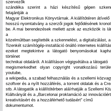
szervezők
szándéka szerint a házi készítésű gépen szkenn
felajánlják a
Magyar Elektronikus Könyvtárnak. A kiállítótéren átívelő
hosszú nyomtatvány a szerzői jogok fejlődésének kronoló
be. A mai berendezések mellett azok az eszközök is lá
a
közelmúltban segítették a szkennelést, a digitalizálást, 
Tizenkét számítógép-installáció önálló internetes kiállítá
ezeket megtekintve a látogató benyomásokat kapha
történet
technikai oldaláról. A kiállításon végigsétálva a látogató
megismerkedhet olyan copyright vonatkozású terüle
youtube,
a wikipedia, a szabad felhasználás és a szellemi közva
szoftver és a nyílt hozzáférés, a torrent oldalak és a 
stb. A látogatók a kiállítótérben aláírhatják a Szellemi 
Kiáltványát és a „Barcelonai proklamáció az innovációért
kreativitásért és a hozzáférhető tudásért” című
dokumentumot.