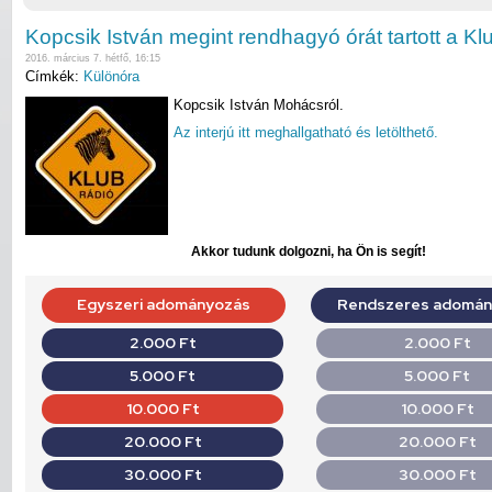
Kopcsik István megint rendhagyó órát tartott a K
2016. március 7. hétfő, 16:15
Címkék:
Különóra
Kopcsik István Mohácsról.
Az interjú itt meghallgatható és letölthető.
Akkor tudunk dolgozni, ha Ön is segít!