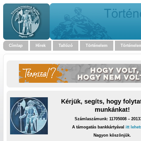
Címlap
Hírek
Tallózó
Történelem
Történele
Kérjük, segíts, hogy folyt
munkánkat!
Számlaszámunk: 11705008 – 2013
A támogatás bankkártyával
itt lehe
Nagyon köszönjük.