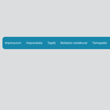
Impresszum
Alapszabály
Tagdíj
Belépési nyilatkozat
Támogatás