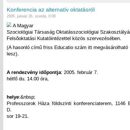
Konferencia az alternatív oktatásról
2005. január 26. szerda, 0:00
A Magyar
Szociológiai Társaság Oktatásszociológiai Szakosztályá
Felsőoktatási Kutatóintézettel közös szervezésében.
(A hasonló című friss Educatio szám itt megvásárolható
lesz).
A rendezvény időpontja
: 2005. február 7.
hétfő du. 14.00 óra,
helye
:&nbsp;
Professzorok Háza földszinti konferenciaterem, 1146 B
D.
sor 19-21.