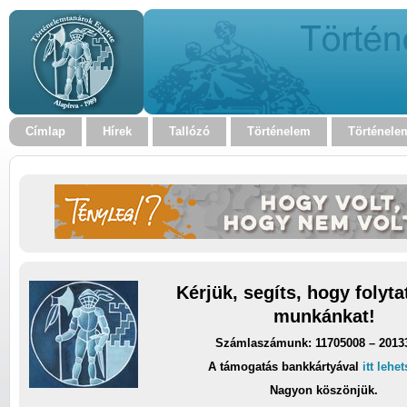
Címlap
Hírek
Tallózó
Történelem
Történele
Kérjük, segíts, hogy folyt
munkánkat!
Számlaszámunk: 11705008 – 2013
A támogatás bankkártyával
itt lehe
Nagyon köszönjük.