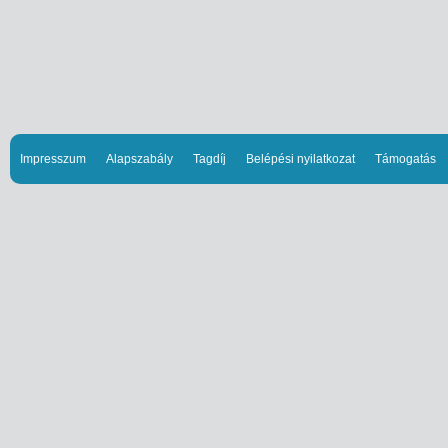
Impresszum
Alapszabály
Tagdíj
Belépési nyilatkozat
Támogatás