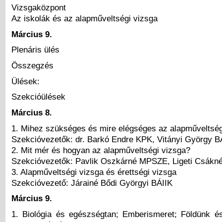
Vizsgaközpont
Az iskolák és az alapműveltségi vizsga
Március 9.
Plenáris ülés
Összegzés
Ülések:
Szekcióülések
Március 8.
1. Mihez szükséges és mire elégséges az alapműveltség
Szekcióvezetők: dr. Barkó Endre KPK, Vitányi György B
2. Mit mér és hogyan az alapműveltségi vizsga?
Szekcióvezetők: Pavlik Oszkárné MPSZE, Ligeti Csák
3. Alapműveltségi vizsga és érettségi vizsga
Szekcióvezető: Járainé Bődi Györgyi BÁIIK
Március 9.
1. Biológia és egészségtan; Emberismeret; Földünk é