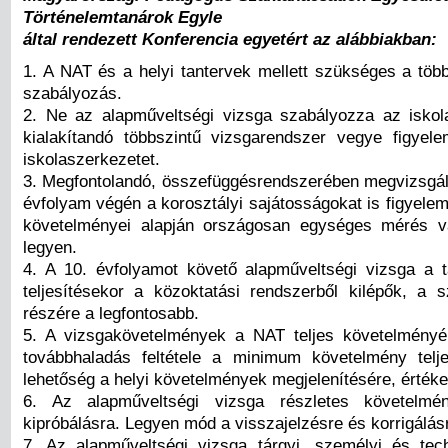
Történelemtanárok Egyle
által rendezett Konferencia egyetért az alábbiakban:
1. A NAT és a helyi tantervek mellett szükséges a több
szabályozás.
2. Ne az alapműveltségi vizsga szabályozza az iskol
kialakítandó többszintű vizsgarendszer vegye figyele
iskolaszerkezetet.
3. Megfontolandó, összefüggésrendszerében megvizsgál
évfolyam végén a korosztályi sajátosságokat is figyele
követelményei alapján országosan egységes mérés v
legyen.
4. A 10. évfolyamot követő alapműveltségi vizsga a t
teljesítésekor a közoktatási rendszerből kilépők, a 
részére a legfontosabb.
5. A vizsgakövetelmények a NAT teljes követelményé
továbbhaladás feltétele a minimum követelmény telj
lehetőség a helyi követelmények megjelenítésére, értéke
6. Az alapműveltségi vizsga részletes követelmén
kipróbálásra. Legyen mód a visszajelzésre és korrigálás
7. Az alapműveltségi vizsga tárgyi, személyi és techni