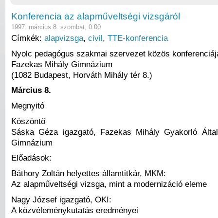
Konferencia az alapműveltségi vizsgáról
1997. március 8. szombat, 0:00
Címkék:
alapvizsga
,
civil
,
TTE-konferencia
Nyolc pedagógus szakmai szervezet közös konferenciáj
Fazekas Mihály Gimnázium
(1082 Budapest, Horváth Mihály tér 8.)
Március 8.
Megnyitó
Köszöntő
Sáska Géza igazgató, Fazekas Mihály Gyakorló Által
Gimnázium
Előadások:
Báthory Zoltán helyettes államtitkár, MKM:
Az alapműveltségi vizsga, mint a modernizáció eleme
Nagy József igazgató, OKI:
A közvéleménykutatás eredményei