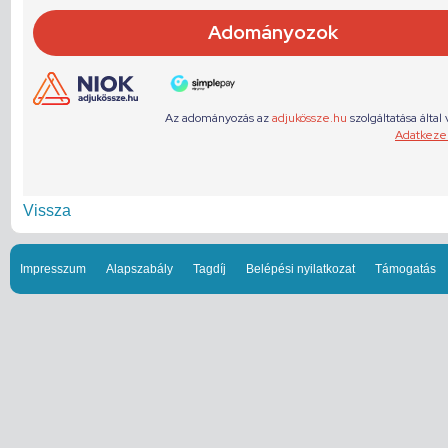
Vissza
Impresszum
Alapszabály
Tagdíj
Belépési nyilatkozat
Támogatás