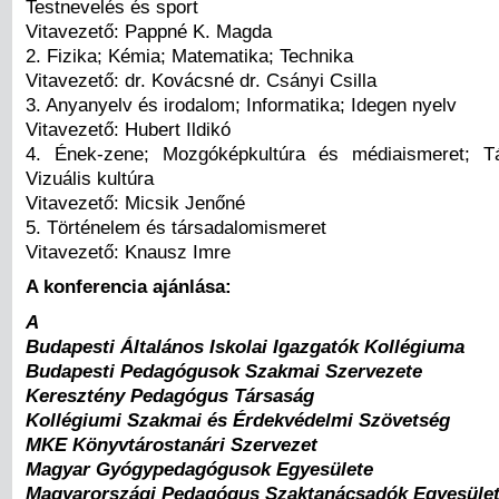
Testnevelés és sport
Vitavezető: Pappné K. Magda
2. Fizika; Kémia; Matematika; Technika
Vitavezető: dr. Kovácsné dr. Csányi Csilla
3. Anyanyelv és irodalom; Informatika; Idegen nyelv
Vitavezető: Hubert Ildikó
4. Ének-zene; Mozgóképkultúra és médiaismeret; 
Vizuális kultúra
Vitavezető: Micsik Jenőné
5. Történelem és társadalomismeret
Vitavezető: Knausz Imre
A konferencia ajánlása:
A
Budapesti Általános Iskolai Igazgatók Kollégiuma
Budapesti Pedagógusok Szakmai Szervezete
Keresztény Pedagógus Társaság
Kollégiumi Szakmai és Érdekvédelmi Szövetség
MKE Könyvtárostanári Szervezet
Magyar Gyógypedagógusok Egyesülete
Magyarországi Pedagógus Szaktanácsadók Egyesüle