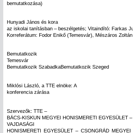
bemutatkozása)
Hunyadi János és kora
az iskolai tanításban – beszélgetés; Vitaindító: Farkas J
Korreferátum: Fodor Enikő (Temesvár), Mészáros Zoltá
Bemutatkozik
Temesvár
Bemutatkozik SzabadkaBemutatkozik Szeged
Miklósi László, a TTE elnöke: A
konferencia zárása
Szervezők: TTE –
BÁCS-KISKUN MEGYEI HONISMERETI EGYESÜLET 
VAJDASÁGI
HONISMERETI EGYESÜLET – CSONGRÁD MEGYEI