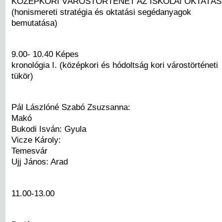
KÖZÉPKORI VÁROSTÖRTÉNET AZ ISKOLAI OKTATÁ
(honismereti stratégia és oktatási segédanyagok
bemutatása)
9.00- 10.40 Képes
kronológia I. (középkori és hódoltság kori várostörténeti
tükör)
Pál Lászlóné Szabó Zsuzsanna:
Makó
Bukodi Isván: Gyula
Vicze Károly:
Temesvár
Ujj János: Arad
11.00-13.00