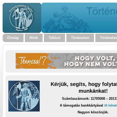
Címlap
Hírek
Tallózó
Történelem
Történele
Kérjük, segíts, hogy folyt
munkánkat!
Számlaszámunk: 11705008 – 2013
A támogatás bankkártyával
itt lehe
Nagyon köszönjük.