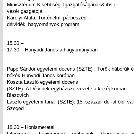
Minisztérium Kisebbségi Igazgatóságának&nbsp;
vezérigazgatója
Károlyi Attila: Történelmi párbeszéd –
délvidéki hagyományok program
15.30 –
17.30 – Hunyadi János a hagyományban
Papp Sándor egyetemi docens (SZTE) : Török háborúk é
békék Hunyadi János korában
Koszta László egyetemi docens
(SZTE): A Délvidék egyházszervezete a középkorban
Blazovich
László egyetemi tanár (SZTE): 15. századi dél-alföldi vá
Szeged
18.30 – Honismeretei
folyóiratok, honismereti műhelyek (kerekasztal-