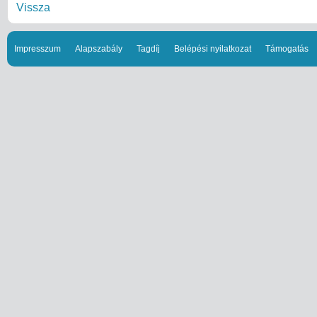
Vissza
Impresszum
Alapszabály
Tagdíj
Belépési nyilatkozat
Támogatás