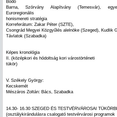
Bodó
Barna, Szórvány Alapítvány (Temesvár), egye
Euroregionális
honismereti stratégia
Korreferátum: Zakar Péter (SZTE),
Csongrád Megyei Közgyűlés alelnöke (Szeged), Kudlik G
Távlatok (Szabadka)
Képes kronológia
II. (középkori és hódoltság kori várostörténeti
tükör)
V. Székely György:
Kecskemét
Mészáros Zoltán: Bács, Szabadka
14.30- 16.30 SZEGED ÉS TESTVÉRVÁROSAI TÜKÖR
(osztálykirándulásra csalogató testvérvárosi programok