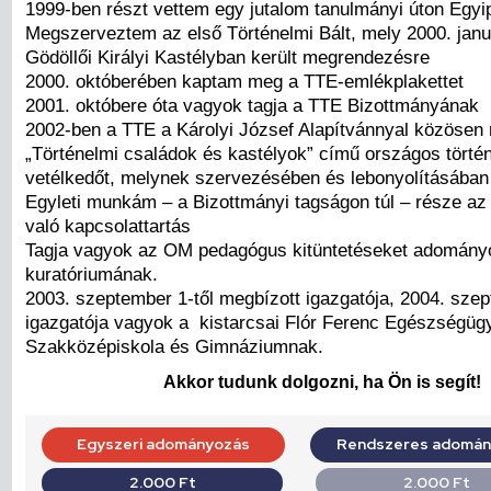
1999-ben részt vettem egy jutalom tanulmányi úton Egy
Megszerveztem az első Történelmi Bált, mely 2000. janu
Gödöllői Királyi Kastélyban került megrendezésre
2000. októberében kaptam meg a TTE-emlékplakettet
2001. októbere óta vagyok tagja a TTE Bizottmányának
2002-ben a TTE a Károlyi József Alapítvánnyal közösen
„Történelmi családok és kastélyok” című országos törté
vetélkedőt, melynek szervezésében és lebonyolításában 
Egyleti munkám – a Bizottmányi tagságon túl – része az
való kapcsolattartás
Tagja vagyok az OM pedagógus kitüntetéseket adomány
kuratóriumának.
2003. szeptember 1-től megbízott igazgatója, 2004. szep
igazgatója vagyok a kistarcsai Flór Ferenc Egészségüg
Szakközépiskola és Gimnáziumnak.
Akkor tudunk dolgozni, ha Ön is segít!