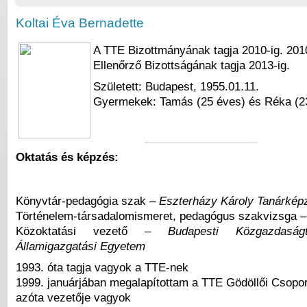
Koltai Éva Bernadette
A TTE Bizottmányának tagja 2010-ig. 201
Ellenőrző Bizottságának tagja 2013-ig.
Született: Budapest, 1955.01.11.
Gyermekek: Tamás (25 éves) és Réka (2
Oktatás és képzés:
Könyvtár-pedagógia szak –
Eszterházy Károly Tanárkép
Történelem-társadalomismeret, pedagógus szakvizsga 
Közoktatási vezető –
Budapesti Közgazdasá
Államigazgatási Egyetem
1993. óta tagja vagyok a TTE-nek
1999. januárjában megalapítottam a TTE Gödöllői Csopor
azóta vezetője vagyok