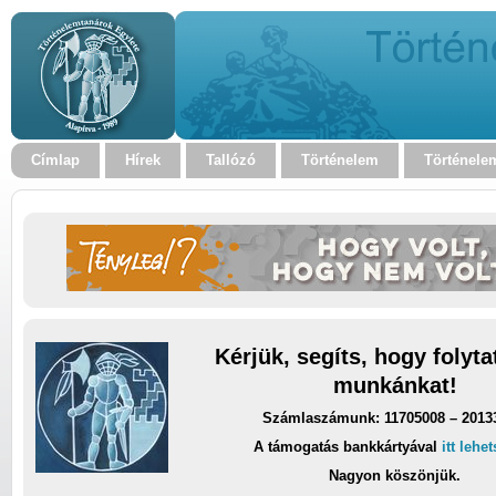
Címlap
Hírek
Tallózó
Történelem
Történele
Kérjük, segíts, hogy folyt
munkánkat!
Számlaszámunk: 11705008 – 2013
A támogatás bankkártyával
itt lehe
Nagyon köszönjük.