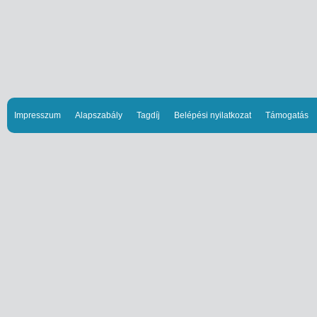
Impresszum
Alapszabály
Tagdíj
Belépési nyilatkozat
Támogatás