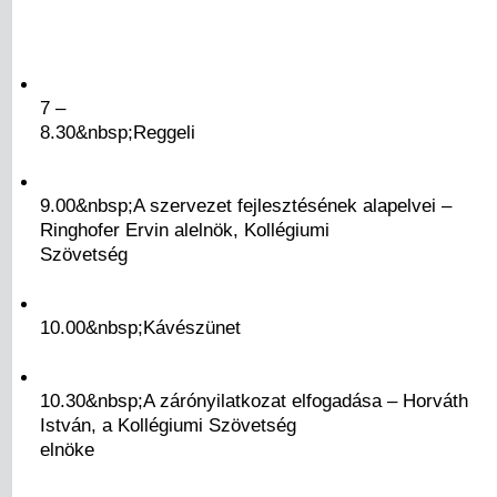
7 –
8.30&nbsp;Reggeli
9.00&nbsp;A szervezet fejlesztésének alapelvei –
Ringhofer Ervin alelnök, Kollégiumi
Szövetség
10.00&nbsp;Kávészünet
10.30&nbsp;A zárónyilatkozat elfogadása – Horváth
István, a Kollégiumi Szövetség
elnöke