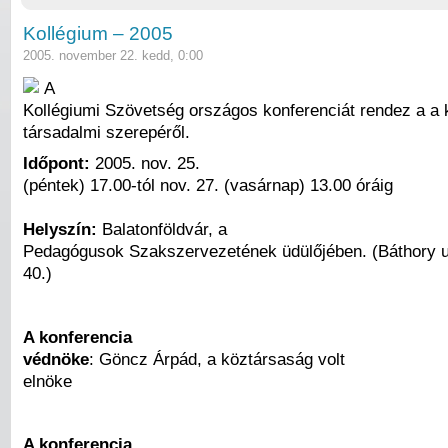
Kollégium – 2005
2005. november 22. kedd, 0:00
A
Kollégiumi Szövetség országos konferenciát rendez a a 
társadalmi szerepéről.
Időpont:
2005. nov. 25.
(péntek) 17.00-tól nov. 27. (vasárnap) 13.00 óráig
Helyszín:
Balatonföldvár, a
Pedagógusok Szakszervezetének üdülőjében. (Báthory u
40.)
A konferencia
védnöke
: Göncz Árpád, a köztársaság volt
elnöke
A konferencia