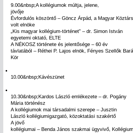
9.00&nbsp;A kollégiumok múltja, jelene,
jövője
Évfordulós köszöntő – Göncz Árpád, a Magyar Köztár
volt elnöke
„Kis magyar kollégium-történet” – dr. Simon István
egyetemi oktató, ELTE
A NÉKOSZ története és jelentősége – 60 év
távlatából – Réthei P. Lajos elnök, Fényes Szellők Bará
Kör
10.00&nbsp;Kávészünet
10.30&nbsp;Kardos László emlékezete – dr. Pogány
Mária történész
A kollégiumok mai társadalmi szerepe – Jusztin
László kollégiumigazgató, közoktatási szakértő
A jövő
kollégiumai – Benda János szakmai ügyvivő, Kollégium