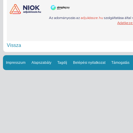
Vissza
Impresszum
Alapszabály
Tagdíj
Belépési nyilatkozat
Támogatás