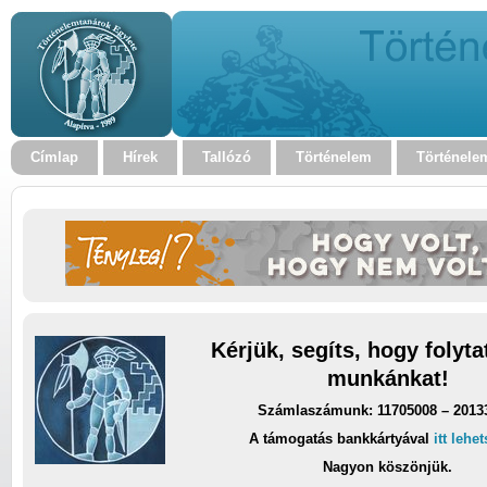
Címlap
Hírek
Tallózó
Történelem
Történele
Kérjük, segíts, hogy folyt
munkánkat!
Számlaszámunk: 11705008 – 2013
A támogatás bankkártyával
itt lehe
Nagyon köszönjük.