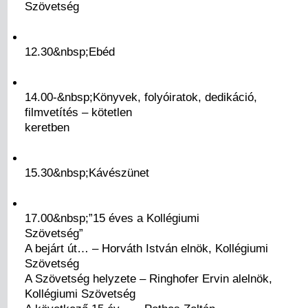
Szövetség
12.30&nbsp;Ebéd
14.00-&nbsp;Könyvek, folyóiratok, dedikáció,
filmvetítés – kötetlen
keretben
15.30&nbsp;Kávészünet
17.00&nbsp;”15 éves a Kollégiumi
Szövetség”
A bejárt út… – Horváth István elnök, Kollégiumi
Szövetség
A Szövetség helyzete – Ringhofer Ervin alelnök,
Kollégiumi Szövetség