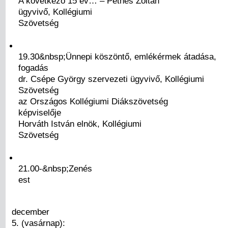
A következő 15 év… – Pethes Zoltán
ügyvivő, Kollégiumi
Szövetség
19.30&nbsp;Ünnepi köszöntő, emlékérmek átadása,
fogadás
dr. Csépe György szervezeti ügyvivő, Kollégiumi
Szövetség
az Országos Kollégiumi Diákszövetség
képviselője
Horváth István elnök, Kollégiumi
Szövetség
21.00-&nbsp;Zenés
est
december
5. (vasárnap):