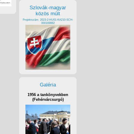
Szlovák-magyar
közös múlt
Projektszám: 2023-2-HU01-KA210-SCH-
000169882
Galéria
1956 a tankönyvekben
(Fehérvárcsurgó)