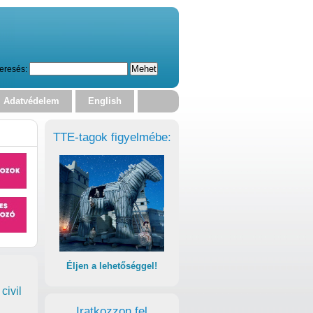
eresés:
Adatvédelem
English
TTE-tagok figyelmébe:
Éljen a lehetőséggel!
civil
Iratkozzon fel