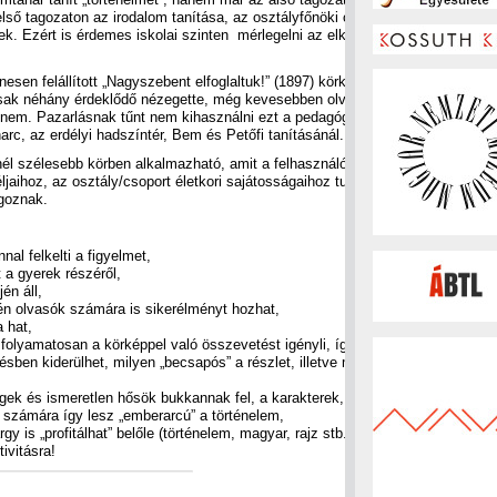
ső tagozaton az irodalom tanítása, az osztályfőnöki órák során is
ek. Ezért is érdemes iskolai szinten mérlegelni az elkészítendő
nesen felállított „Nagyszebent elfoglaltuk!” (1897) körképet
sak néhány érdeklődő nézegette, még kevesebben olvasgatták róla
n nem. Pazarlásnak tűnt nem kihasználni ezt a pedagógiai
c, az erdélyi hadszíntér, Bem és Petőfi tanításánál.
minél szélesebb körben alkalmazható, amit a felhasználó pedagógus
ljaihoz, az osztály/csoport életkori sajátosságaihoz tud igazítani.
lgoznak.
al felkelti a figyelmet,
a gyerek részéről,
én áll,
én olvasók számára is sikerélményt hozhat,
a hat,
folyamatosan a körképpel való összevetést igényli, így a rész
ésben kiderülhet, milyen „becsapós” a részlet, illetve megcsalhat
égek és ismeretlen hősök bukkannak fel, a karakterek, sorsok
 számára így lesz „emberarcú” a történelem,
gy is „profitálhat” belőle (történelem, magyar, rajz stb.),
ivitásra!