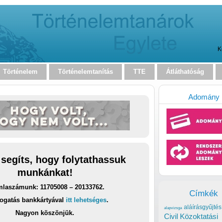
K
Történelem
Történelemtanítás
TTE
Átláthatóság
Adomány
 segíts, hogy folytathassuk
munkánkat!
laszámunk: 11705008 – 20133762.
Címkék
ogatás bankkártyával
itt lehetséges
.
aláírásgyűjtés
alapvizsga
Nagyon köszönjük.
Civil Közoktatási