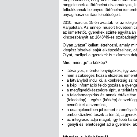
megjelennek a történelmi olvasmányok, fel
felbukkannak bizonyos történelmi ismeret
anyag hasznosítási lehetőségeit.
2010. március 15-én avatták fel az ideigle
Várpalotán. Az ünnepi műsort követően c
az ismertetőt, gyerekek szinte egyáltalá
kincsesbányát az 1848/49-es szabadsághar
Olyan „vázat” kellett létrehozni, amely 
kiegészítéseivel saját elképzeléseihez, cé
Olyat, mellyel a gyerekek is szívesen do
Mire, miért „jó” a körkép?
látványos, méretei lenyűgözők, így azonn
nem szükséges hozzá előzetes ismeret 
a látványból indul ki, a konkrétság szintj
a képi információ feldolgozása a gyeng
a megfigyelőkészségre épít, a térlátásr
a feladatmegoldás és annak értékelése 
(feladatlap) – egész (körkép) összefügg
bennünket a szemünk,
a csatajelenetben jól ismert személyis
emberközelivé teszik a témát, a gyerek
az integráció adja magát, így több tantár
igényli és lehetőséget ad a gyermeki akt