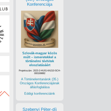
Konferenciája
Szlovák-magyar közös
múlt – ismeretekkel a
történelmi tévhitek
eloszlatásáért
Projektszám: 2023-2-HU01-KA210-SCH-
000169882
A Történelemtanárok (35.)
Országos Konferenciájának
állásfoglalása
Eddigi konferenciáink
Szebenyi Péter-díj