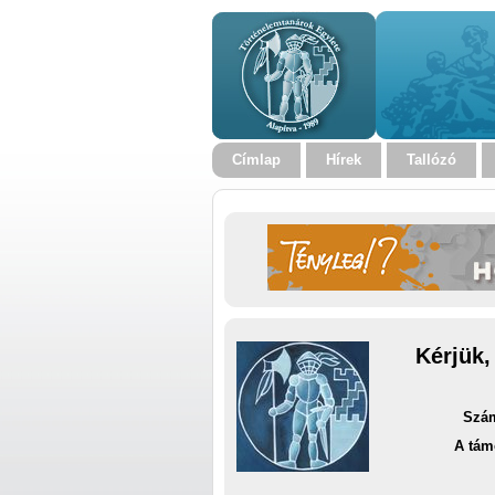
Címlap
Hírek
Tallózó
Kérjük,
Szám
A tám