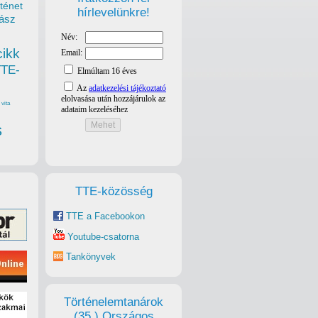
ténet
hírlevelünkre!
ász
cikk
TTE-
vita
s
TTE-közösség
TTE a Facebookon
Youtube-csatorna
Tankönyvek
Történelemtanárok
(35.) Országos