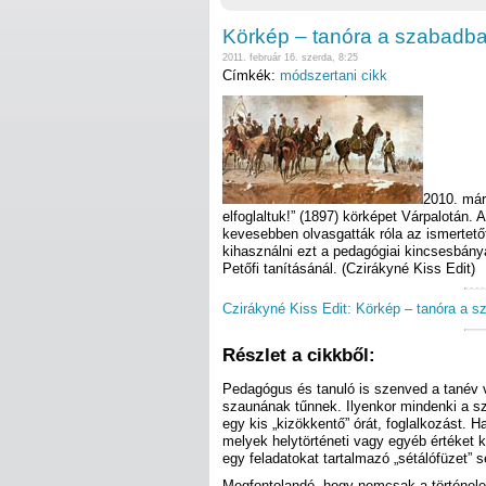
Körkép – tanóra a szabadb
2011. február 16. szerda, 8:25
Címkék:
módszertani cikk
2010. márc
elfoglaltuk!” (1897) körképet Várpalotán
kevesebben olvasgatták róla az ismertető
kihasználni ezt a pedagógiai kincsesbány
Petőfi tanításánál. (Czirákyné Kiss Edit)
Czirákyné Kiss Edit: Körkép – tanóra a sz
Részlet a cikkből:
Pedagógus és tanuló is szenved a tanév v
szaunának tűnnek. Ilyenkor mindenki a s
egy kis „kizökkentő” órát, foglalkozást. H
melyek helytörténeti vagy egyéb értéket 
egy feladatokat tartalmazó „sétálófüzet” s
Megfontolandó, hogy nemcsak a történelem