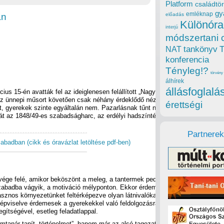
Platform
családtör
gy
emléknap
an
előadás
Különóra
interjú
módszertani 
tankönyv
NAT
konferencia
Tényleg!?
törvény
álhírek
állásfoglalá
ius 15-én avatták fel az ideiglenesen felállított „Nagyszebent
. Az ünnepi műsort követően csak néhány érdeklődő nézegette, még
érettségi
t, gyerekek szinte egyáltalán nem. Pazarlásnak tűnt nem
át az 1848/49-es szabadságharc, az erdélyi hadszíntér, Bem és
Partnerek
abadban (cikk és óravázlat letöltése pdf-ben)
ége felé, amikor beköszönt a meleg, a tantermek pedig többnyire
zabadba vágyik, a motiváció mélyponton. Ekkor érdemes beiktatni
asznos környezetünket feltérképezve olyan látnivalókat felkeresni,
képviselve érdemesek a gyerekekkel való feldolgozásra. Ez történhet
egítségével, esetleg feladatlappal.
tanár tanít „történelmet”, hanem már az alsó tagozaton