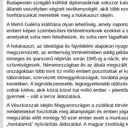
Budapesten szolgáló külföldi diplomatáknak sokszor kal
állandó veszélyben végzett tevékenységét, akik több eze
honfitársunkat mentették meg a holokauszt idején.
A Metró Galéria kiállítása olyan lehetőség, amely napon
embert képes szembesíteni történelmünknek ezekkel a sö
amelyeket soha nem feledhetünk, és soha nem tagadhatu
A holokauszt, az ideológiai és fajvédelmi alapokon nyug
megszervezett, az emberiség történelmében eddig példan
tömeges és iparszerű népirtás során 1945-ig a nácik, elv
szövetségeseik, Németországban és az általa megszállt
országokban több mint tíz millió embert pusztítottak el 
táborokban, szervezett tömeggyilkosságok, továbbá po
keretében. A legmódszeresebb, legkegyetlenebb üldözés
voltak kitéve, akik közül közel hat millió ember – jelentő
gyermek – vált a terror áldozatává.
A Vészkorszak idején Magyarországon a zsidókat törvé
rendeletekkel fosztották meg állampolgári és emberi joga
megszállás előtt mintegy 50 ezer ember esett a munkasz
„hontalanná” nyilvánítás áldozatául. A magyar zsidóság 