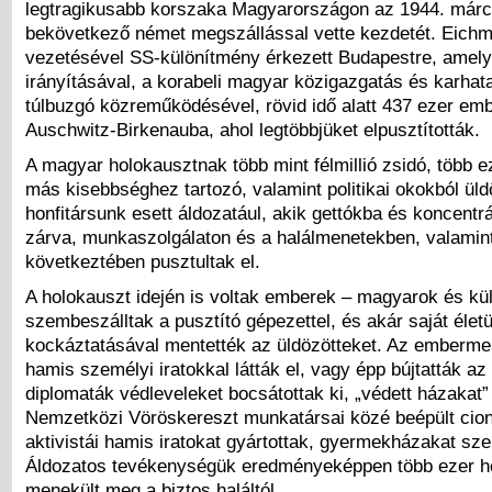
legtragikusabb korszaka Magyarországon az 1944. márc
bekövetkező német megszállással vette kezdetét. Eich
vezetésével SS-különítmény érkezett Budapestre, amel
irányításával, a korabeli magyar közigazgatás és karha
túlbuzgó közreműködésével, rövid idő alatt 437 ezer emb
Auschwitz-Birkenauba, ahol legtöbbjüket elpusztították.
A magyar holokausztnak több mint félmillió zsidó, több 
más kisebbséghez tartozó, valamint politikai okokból üld
honfitársunk esett áldozatául, akik gettókba és koncentr
zárva, munkaszolgálaton és a halálmenetekben, valamint 
következtében pusztultak el.
A holokauszt idején is voltak emberek – magyarok és külf
szembeszálltak a pusztító gépezettel, és akár saját élet
kockáztatásával mentették az üldözötteket. Az emberme
hamis személyi iratokkal látták el, vagy épp bújtatták az
diplomaták védleveleket bocsátottak ki, „védett házakat” ál
Nemzetközi Vöröskereszt munkatársai közé beépült cio
aktivistái hamis iratokat gyártottak, gyermekházakat sz
Áldozatos tevékenységük eredményeképpen több ezer ho
menekült meg a biztos haláltól.