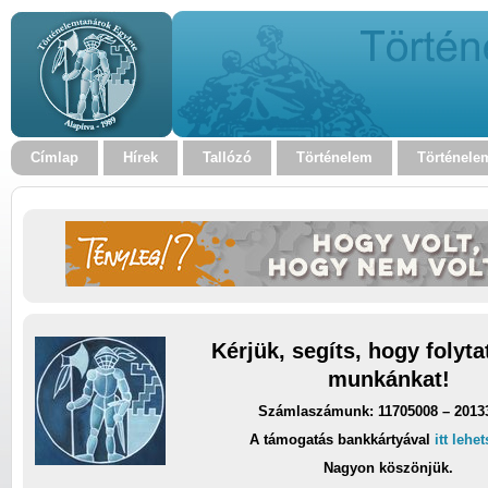
Címlap
Hírek
Tallózó
Történelem
Történele
Kérjük, segíts, hogy folyt
munkánkat!
Számlaszámunk: 11705008 – 2013
A támogatás bankkártyával
itt lehe
Nagyon köszönjük.