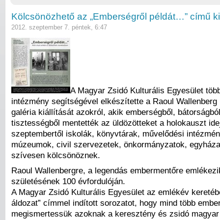
Kölcsönözhető az „Emberségről példát…” című kiá
2012. szeptember 7. péntek, 6:47
A Magyar Zsidó Kulturális Egyesület töb
intézmény segítségével elkészítette a Raoul Wallenberg
galéria kiállítását azokról, akik emberségből, bátorságbó
tisztességből mentették az üldözötteket a holokauszt ide
szeptembertől iskolák, könyvtárak, művelődési intézmé
múzeumok, civil szervezetek, önkormányzatok, egyház
szívesen kölcsönöznek.
Raoul Wallenbergre, a legendás embermentőre emlékezik 
születésének 100 évfordulóján.
A Magyar Zsidó Kulturális Egyesület az emlékév kereté
áldozat” címmel indított sorozatot, hogy mind több ember
megismertessük azoknak a keresztény és zsidó magyar