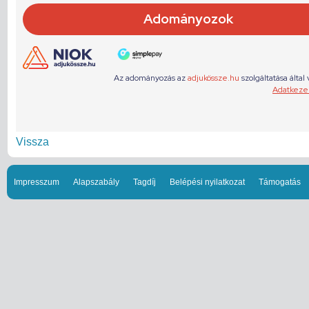
Vissza
Impresszum
Alapszabály
Tagdíj
Belépési nyilatkozat
Támogatás