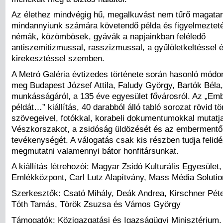
Az élethez mindvégig hű, megalkuvást nem tűrő magata
mindannyiunk számára követendő példa és figyelmezteté
némák, közömbösek, gyávák a napjainkban feléledő
antiszemitizmussal, rasszizmussal, a gyűlöletkeltéssel 
kirekesztéssel szemben.
A Metró Galéria évtizedes története során hasonló módo
meg Budapest József Attila, Faludy György, Bartók Béla,
munkásságáról, a 135 éve egyesület fővárosról. Az „Em
példát…” kiállítás, 40 darabból álló tabló sorozat rövid t
szövegeivel, fotókkal, korabeli dokumentumokkal mutatj
Vészkorszakot, a zsidóság üldözését és az embermentő
tevékenységét. A válogatás csak kis részben tudja felidé
megmutatni valamennyi bátor honfitársunkat.
A kiállítás létrehozói: Magyar Zsidó Kulturális Egyesület
Emlékközpont, Carl Lutz Alapítvány, Mass Média Solutio
Szerkesztők: Csató Mihály, Deák Andrea, Kirschner Péter
Tóth Tamás, Török Zsuzsa és Vámos György
Támogatók: Közigazgatási és Igazságügyi Minisztérium,