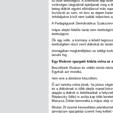
83 ezer érettségiző. A szervezet épp ezér
szükséges tárgyaknál ajánljanak meg a diá
beteg diákok egyéni elbírálással más nap
tisztázott az sem, mi lesz az éppen karan
önhibájukon kívül nem tudták teljesíteni a
A Pedagógusok Demokratikus Szakszervez
május elején felelős tanár nem érettségizt
érettségizni.
Ők úgy vélik, a kormány a lehető legross
érettségiben részt vevő diákokat és tanáro
önmagában megkérdőjelezi az eddigi korlá
lazulni fog.
Egy fővárosi igazgató kitárta volna az
Beszéltünk fővárosi és vidéki iskola névt
Egyikük azt mondta,
nem erre a döntésre készültem.
Ő azt tartotta volna jónak, ha június végé
és a diákoknak is több idejük marad kész
alapján a diákok is belefáradtak a helyze
Répárszky Ildikó is azóta kap több levelet
Maruzsa Zoltán bemondta a május eleji vi
Miután 20 ezerrel kevesebben jelentkeztek
gimnázium igazgatója szerint meg kellett 