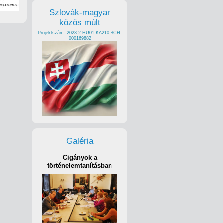
Szlovák-magyar
közös múlt
Projektszám: 2023-2-HU01-KA210-SCH-
000169882
Galéria
Cigányok a
történelemtanításban