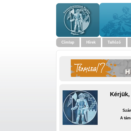
Címlap
Hírek
Tallózó
Kérjük,
Szám
A tám