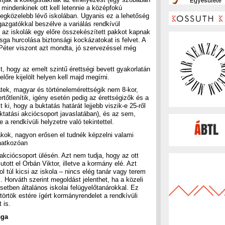
 mindenkinek ott kell letennie a középfokú
 legközelebb lévő iskolában. Ugyanis ez a lehetőség
Igazgatókkal beszélve a variálás rendkívül
n az iskolák egy előre összekészített pakkot kapnak
izsga hurcolása biztonsági kockázatokat is felvet. A
éter viszont azt mondta, jó szervezéssel még
 hogy az emelt szintű érettségi bevett gyakorlatán
lőre kijelölt helyen kell majd megírni.
tek, magyar és történelemérettségik nem 8-kor,
tőtlenítik, igény esetén pedig az érettségizők és a
ki, hogy a buktatás határát lejjebb viszik-e 25-ről
ktatási akciócsoport javaslatában), és az sem,
 a rendkívüli helyzetre való tekintettel.
iákok, nagyon erősen el tudnék képzelni valami
natkozóan
 akciócsoport ülésén. Azt nem tudja, hogy az ott
tott el Orbán Viktor, illetve a kormány elé. Azt
 túl kicsi az iskola – nincs elég tanár vagy terem
. Horváth szerint megoldást jelenthet, ha a közeli
setben általános iskolai felügyelőtanárokkal. Ez
törtök estére ígért kormányrendelet a rendkívüli
 is.
sga