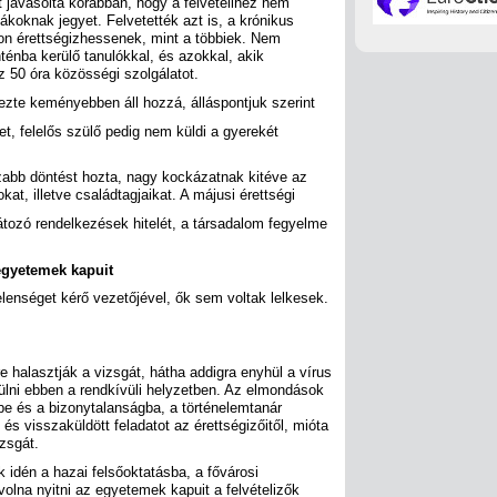
t javasolta korábban, hogy a felvételihez nem
koknak jegyet. Felvetették azt is, a krónikus
on érettségizhessenek, mint a többiek. Nem
ténba kerülő tanulókkal, és azokkal, akik
z 50 óra közösségi szolgálatot.
te keményebben áll hozzá, álláspontjuk szerint
et, felelős szülő pedig nem küldi a gyerekét
zabb döntést hozta, nagy kockázatnak kitéve az
kat, illetve családtagjaikat. A májusi érettségi
tozó rendelkezések hitelét, a társadalom fegyelme
 egyetemek kapuit
elenséget kérő vezetőjével, ők sem voltak lelkesek.
re halasztják a vizsgát, hátha addigra enyhül a vírus
ülni ebben a rendkívüli helyzetben. Az elmondások
tbe és a bizonytalanságba, a történelemtanár
 és visszaküldött feladatot az érettségizőitől, mióta
zsgát.
 idén a hazai felsőoktatásba, a fővárosi
volna nyitni az egyetemek kapuit a felvételizők