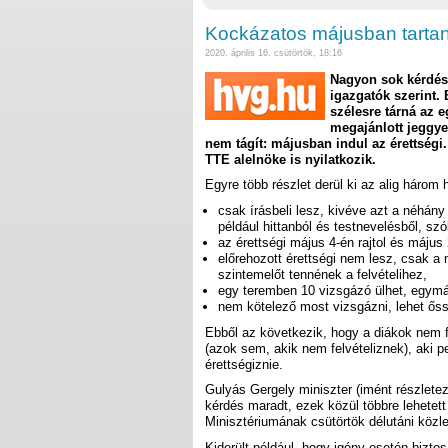
Kockázatos májusban tartani
2020. április 16. csütörtök, 18:16
Nagyon sok kérdést 
igazgatók szerint.
szélesre tárná az e
megajánlott jeggye
nem tágít: májusban indul az érettségi.
TTE alelnöke is nyilatkozik.
Egyre több részlet derül ki az alig három h
csak írásbeli lesz, kivéve azt a néhány
például hittanból és testnevelésből, szó
az érettségi május 4-én rajtol és május 2
előrehozott érettségi nem lesz, csak a
szintemelőt tennének a felvételihez,
egy teremben 10 vizsgázó ülhet, egymá
nem kötelező most vizsgázni, lehet őss
Ebből az következik, hogy a diákok nem 
(azok sem, akik nem felvételiznek), aki
érettségiznie.
Gulyás Gergely miniszter (imént részletez
kérdés maradt, ezek közül többre lehetet
Minisztériumának csütörtök délutáni köz
Kiderült például, hogy igény esetén bizto