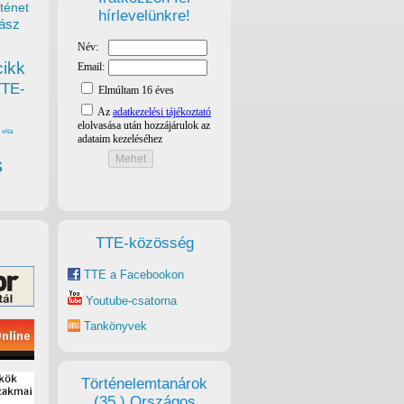
ténet
hírlevelünkre!
ász
cikk
TTE-
vita
s
TTE-közösség
TTE a Facebookon
Youtube-csatorna
Tankönyvek
Történelemtanárok
(35.) Országos