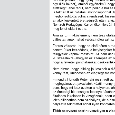
egy diák lakhat), amiből egyértelmű, hogy
érettségit, ahol tanul, nem pedig a hozzá
is felmerült az oktatási akciócsoportnál. 
megbonyolította volna a rendszert, hisze
a náluk lejelentett érettségizők után, a v
Nemzeti Pedagógus Kar elnöke, Horváth P
meg lehet oldani ezt is.
Arra az Emmi-közlemény nem tesz utalást,
változtatnának, tehát valószínűleg azt az e
Fontos változás, hogy az első héten a ma
hanem 9-kor kezdődnek, a helyiségeket fer
felügyelők kapnak maszkot. Az nem derült 
20 százalékra (ahogyan ez szerepelt az o
hogy a felvételi ponthatárokat csökkentik-e
Nem biztos, hogy lelkileg jól lesznek a d
könnyítést, különösen az elégségesre vo
– mondja Horváth Péter, aki részt vett az
megfogalmazott javaslatok közül mennyi ju
sem, hogy mi lesz azokon a helyeken, ahol
az érettségi biztonságos lebonyolításához
általános iskolában is vizsgáznak, adott e
jelen pillanatban nem szabályos, de a csü
helyzetre tekintettel adhat ilyen könnyítést
Több szervezet szerint veszélyes a viz