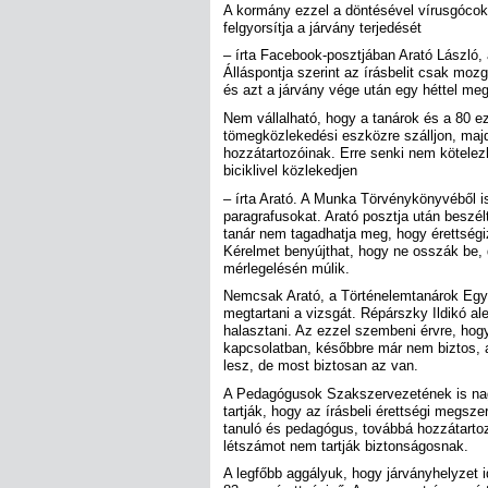
A kormány ezzel a döntésével vírusgócok
felgyorsítja a járvány terjedését
– írta Facebook-posztjában Arató László
Álláspontja szerint az írásbelit csak moz
és azt a járvány vége után egy héttel meg
Nem vállalható, hogy a tanárok és a 80 ez
tömegközlekedési eszközre szálljon, majd
hozzátartozóinak. Erre senki nem kötele
biciklivel közlekedjen
– írta Arató. A Munka Törvénykönyvéből i
paragrafusokat. Arató posztja után beszél
tanár nem tagadhatja meg, hogy érettségi
Kérelmet benyújthat, hogy ne osszák be,
mérlegelésén múlik.
Nemcsak Arató, a Történelemtanárok Egyle
megtartani a vizsgát. Répárszky Ildikó ale
halasztani. Az ezzel szembeni érvre, hogy
kapcsolatban, későbbre már nem biztos, a
lesz, de most biztosan az van.
A Pedagógusok Szakszervezetének is nag
tartják, hogy az írásbeli érettségi megs
tanuló és pedagógus, továbbá hozzátartoz
létszámot nem tartják biztonságosnak.
A legfőbb aggályuk, hogy járványhelyzet 