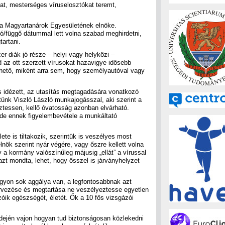
at, mesterséges víruselosztókat teremt,
, a Magyartanárok Egyesületének elnöke.
gó/függő dátummal lett volna szabad meghirdetni,
tartani.
er diák jó része – helyi vagy helyközi –
 az ott szerzett vírusokat hazavigye idősebb
zhető, miként arra sem, hogy személyautóval vagy
s idézett, az utasítás megtagadására vonatkozó
tünk Viszló László munkajogásszal, aki szerint a
ztessen, kellő óvatosság azonban elvárható.
 de ennek figyelembevétele a munkáltató
te is tiltakozik, szerintük is veszélyes most
lnök szerint nyár végére, vagy őszre kellett volna
 a kormány valószínűleg májusig „ellát” a vírussal
zt mondta, lehet, hogy ősszel is járványhelyzet
yon sok aggálya van, a legfontosabbnak azt
zervezése és megtartása ne veszélyeztesse egyetlen
óik egészségét, életét. Ők a 10 fős vizsgázói
idején vajon hogyan tud biztonságosan közlekedni