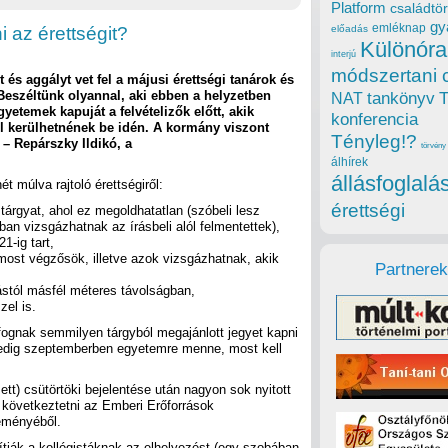
Platform
családtör
gy
emléknap
 az érettségit?
előadás
Különóra
interjú
módszertani 
és aggályt vet fel a májusi érettségi tanárok és
 Beszéltünk olyannal, aki ebben a helyzetben
tankönyv
NAT
gyetemek kapuját a felvételizők előtt, akik
konferencia
l kerülhetnének be idén. A kormány viszont
Tényleg!?
 – Repárszky Ildikó, a
törvény
álhírek
állásfoglalá
ét múlva rajtoló érettségiről:
érettségi
 tárgyat, ahol ez megoldhatatlan (szóbeli lesz
ban vizsgázhatnak az írásbeli alól felmentettek),
1-ig tart,
 most végzősök, illetve azok vizsgázhatnak, akik
Partnerek
stól másfél méteres távolságban,
zel is.
fognak semmilyen tárgyból megajánlott jegyet kapni
 pedig szeptemberben egyetemre menne, most kell
ett) csütörtöki bejelentése után nagyon sok nyitott
t következtetni az Emberi Erőforrások
leményéből.
sítják a kollégistáknak az elhelyezést (egy szobában