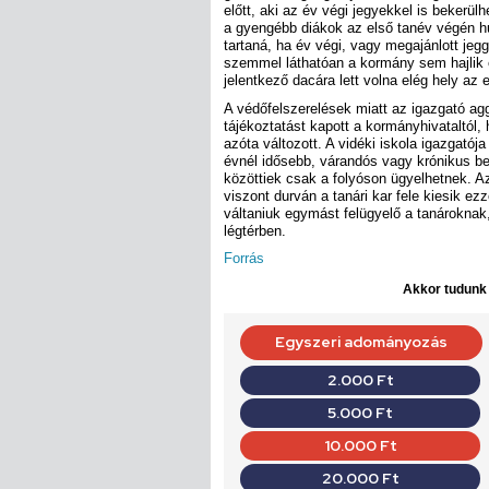
előtt, aki az év végi jegyekkel is bekerül
a gyengébb diákok az első tanév végén hu
tartaná, ha év végi, vagy megajánlott jeg
szemmel láthatóan a kormány sem hajlik 
jelentkező dacára lett volna elég hely az
A védőfelszerelések miatt az igazgató ag
tájékoztatást kapott a kormányhivataltól, 
azóta változott. A vidéki iskola igazgató
évnél idősebb, várandós vagy krónikus be
közöttiek csak a folyóson ügyelhetnek. Az
viszont durván a tanári kar fele kiesik e
váltaniuk egymást felügyelő a tanároknak,
légtérben.
Forrás
Akkor tudunk d