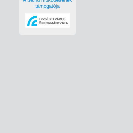
A tte.hu működésének
támogatója