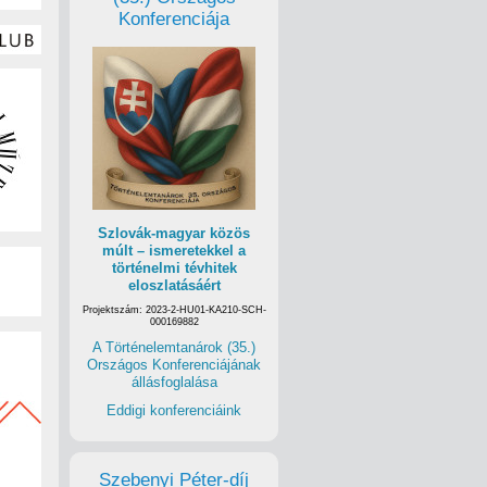
Konferenciája
Szlovák-magyar közös
múlt – ismeretekkel a
történelmi tévhitek
eloszlatásáért
Projektszám: 2023-2-HU01-KA210-SCH-
000169882
A Történelemtanárok (35.)
Országos Konferenciájának
állásfoglalása
Eddigi konferenciáink
Szebenyi Péter-díj