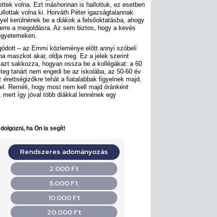
hettek volna. Ezt máshonnan is hallottuk, ez esetben
llottak volna ki. Horváth Péter igazságtalannak
gyel kerülnének be a diákok a felsőoktatásba, ahogy
erre a megoldásra. Az sem biztos, hogy a kevés
 egyetemeken.
gódott – az Emmi közleménye előtt annyi szóbeli
ha maszkot akar, oldja meg. Ez a jelek szerint
ja azt sakkozza, hogyan ossza be a kollégákat: a 60
teg tanárt nem engedi be az iskolába, az 50-60 év
 érettségizőkre tehát a fiatalabbak figyelnek majd,
zzel. Reméli, hogy most nem kell majd óránként
 mert így jóval több diákkal lennének egy
olgozni, ha Ön is segít!