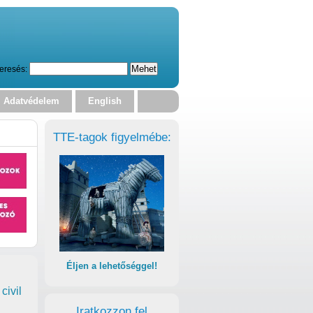
eresés:
Adatvédelem
English
TTE-tagok figyelmébe:
Éljen a lehetőséggel!
civil
Iratkozzon fel