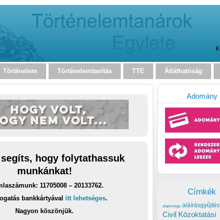
K
Történelem
Történelemtanítás
TTE
Átláthatóság
Adomány
 segíts, hogy folytathassuk
munkánkat!
laszámunk: 11705008 – 20133762.
Címkék
ogatás bankkártyával
itt lehetséges
.
aláírásgyűjtés
alapvizsga
Nagyon köszönjük.
Civil Közoktatási