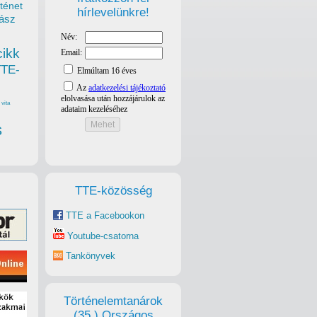
ténet
hírlevelünkre!
ász
cikk
TTE-
vita
s
TTE-közösség
TTE a Facebookon
Youtube-csatorna
Tankönyvek
Történelemtanárok
(35.) Országos