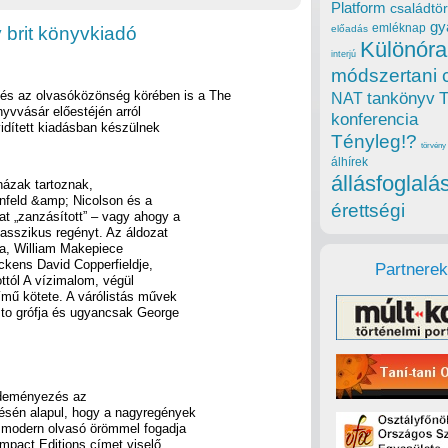
Platform
családtör
gy
emléknap
 brit könyvkiadó
előadás
Különóra
interjú
módszertani 
és az olvasóközönség körében is a The
tankönyv
NAT
yvvásár előestéjén arról
konferencia
vidített kiadásban készülnek
Tényleg!?
törvény
álhírek
állásfoglalá
házak tartoznak,
enfeld &amp; Nicolson és a
érettségi
at „zanzásított” – vagy ahogy a
lasszikus regényt. Az áldozat
ja, William Makepiece
ckens David Copperfieldje,
Partnerek
ttól A vízimalom, végül
mű kötete. A várólistás művek
to grófja és ugyancsak George
ezdeményezés az
sén alapul, hogy a nagyregények
a modern olvasó örömmel fogadja
ompact Editions címet viselő