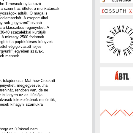
The Timesnak nyilatkozó
 szerint az ötletet a munkatársak
nyosságok adták. Ő maga is
ddlemarchát. A csoport által
gy sok „egyszerű” olvasó
a a klasszikus regényeket. A
 30-40 százalékkal kurtítják
. A mintegy 2500 forintnak
gfelel a papírkötéses könyvek
ttel végigolvasott teljes
orgyunk” jegyében szavak,
etek mennek
k tulajdonosa, Matthew Crockatt
gényeket, megjegyezve, „ha
areninát, rendben van, de ne
 is legyen az az illúziója,
olvasók lekezelésének minősítik,
épesek kihagyni számukra
 hogy az újítással nem