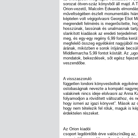
sorozat ötven-száz könyvből áll majd. A 
Orion-vezető, Malcolm Edwards elmondása
műveltségében észlelt monumentális hiá
képtelen volt végigolvasni George Eliot Mi
megrendelt felmérés is megerősítette, ho
hosszúnak, lassúnak és unalmasnak tartj
slankított kiadások az eredeti terjedelmet
meg, és egy-egy regény 6,99 fontba kerül
megfelelő összeg egyébként nagyjából me
árának, miközben e sorok írójának becsüle
Middlemarcha 5,99 fontot kóstált. Az „ug
mondatok, bekezdések, sőt egész fejez
veszendőbe.
A visszaszoruló
független londoni könyvesboltok egyikéne
ostobaságnak nevezte a kompakt nagyre
valakinek nincs ideje elolvasni az Anna K
folyamodjon a rövidített változathoz, és ne
hogy ismeri az igazi könyvet”. Mások az 
hogy nem tételezik fel róluk, maguk is k
érdektelen részeket.
Az Orion kiadói
csoport legdöntőbb érve valószínűleg az,