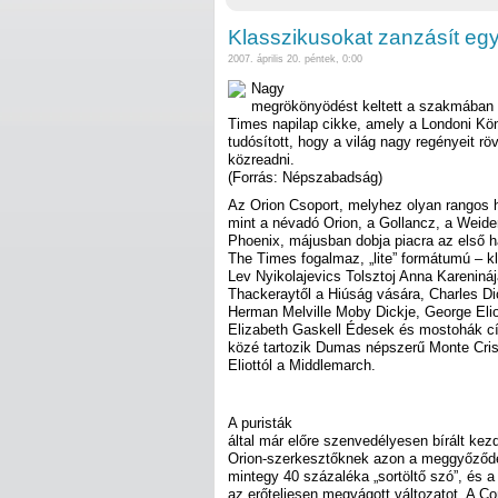
Klasszikusokat zanzásít egy
2007. április 20. péntek, 0:00
Nagy
megrökönyödést keltett a szakmában 
Times napilap cikke, amely a Londoni Kön
tudósított, hogy a világ nagy regényeit rö
közreadni.
(Forrás: Népszabadság)
Az Orion Csoport, melyhez olyan rangos 
mint a névadó Orion, a Gollancz, a Weid
Phoenix, májusban dobja piacra az első h
The Times fogalmaz, „lite” formátumú – k
Lev Nyikolajevics Tolsztoj Anna Kareniná
Thackeraytől a Hiúság vására, Charles Di
Herman Melville Moby Dickje, George Elio
Elizabeth Gaskell Édesek és mostohák cí
közé tartozik Dumas népszerű Monte Cris
Eliottól a Middlemarch.
A puristák
által már előre szenvedélyesen bírált k
Orion-szerkesztőknek azon a meggyőződé
mintegy 40 százaléka „sortöltő szó”, és 
az erőteljesen megvágott változatot. A C