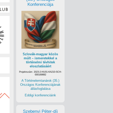
Konferenciája
Szlovák-magyar közös
múlt – ismeretekkel a
történelmi tévhitek
eloszlatásáért
Projektszám: 2023-2-HU01-KA210-SCH-
000169882
A Történelemtanárok (35.)
Országos Konferenciájának
állásfoglalása
Eddigi konferenciáink
Szebenyi Péter-díj