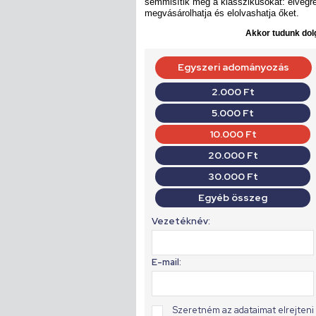
semmisítik meg a klasszikusokat: elvégre 
megvásárolhatja és elolvashatja őket.
Akkor tudunk dolg