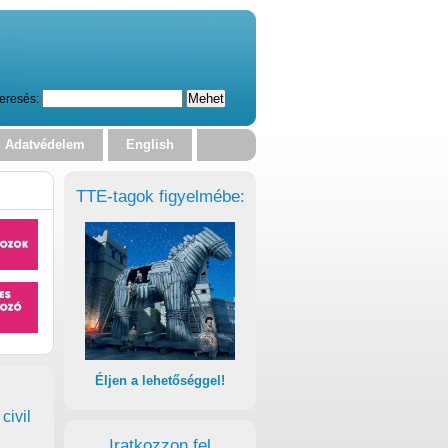
eresés:
Adatvédelem
English
TTE-tagok figyelmébe:
Éljen a lehetőséggel!
civil
Iratkozzon fel