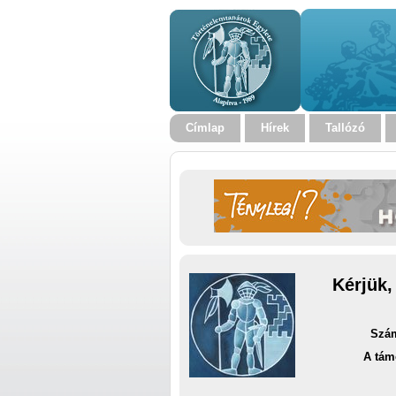
Címlap
Hírek
Tallózó
Kérjük,
Szám
A tám