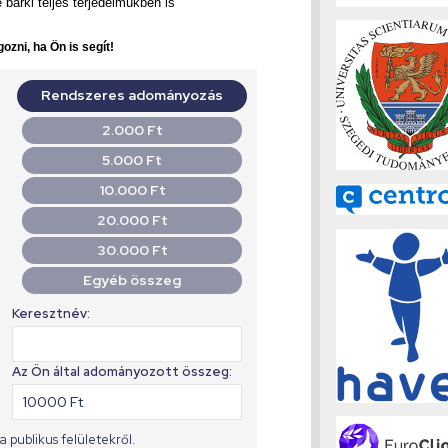
bárki teljes terjedelmükben is
ozni, ha Ön is segít!