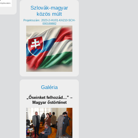
Szlovák-magyar
közös múlt
Projektszám: 2023-2-HU01-KA210-SCH-
000169882
Galéria
„Őseinket felhozád…” –
Magyar őstörténet