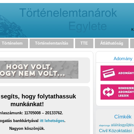
K
Történelem
Történelemtanítás
TTE
Átláthatóság
Adomány
 segíts, hogy folytathassuk
munkánkat!
laszámunk: 11705008 – 20133762.
Címkék
ogatás bankkártyával
itt lehetséges
.
aláírásgyűjtés
alapvizsga
Nagyon köszönjük.
Civil Közoktatási