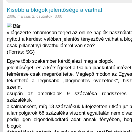
Kisebb a blogok jelentősége a vártnál
2006. március 2. csütörtök, 0:00
Bár
világszerte rohamosan terjed az online naplók használat
nyitott a kérdés: valóban jelentős tényezővé válhat a bl
csak pillanatnyi divathullámról van szó?
(Forrás: SG)
Egyre több szakember kérdőjelezi meg a blogok
jelentőségét, és a kétségeket a Gallup piackutató intézet 
felmérése csak megerősítette. Meglepő módon az Egyes
tekinthető a leginkább „blogmentes övezetnek”, his
szerint
csupán az amerikaiak 9 százaléka rendszeres b
százalékuk
alkalmanként, míg 13 százalékuk kifejezetten ritkán jut 
állampolgárok 66 százaléka viszont egyáltalán nem olva
pedig igen elgondolkodtató adat annak fényében, ho
blogok