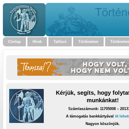
Címlap
Hírek
Tallózó
Történelem
Történele
Kérjük, segíts, hogy folyt
munkánkat!
Számlaszámunk: 11705008 – 2013
A támogatás bankkártyával
itt lehe
Nagyon köszönjük.