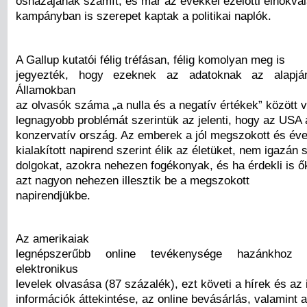
őshazájának számít, és már az évekkel ezelőtti elnökvál
kampányban is szerepet kaptak a politikai naplók.
A Gallup kutatói félig tréfásan, félig komolyan meg is
jegyezték, hogy ezeknek az adatoknak az alapjá
Államokban
az olvasók száma „a nulla és a negatív értékek” között v
legnagyobb problémát szerintük az jelenti, hogy az USA
konzervatív ország. Az emberek a jól megszokott és éve
kialakított napirend szerint élik az életüket, nem igazán s
dolgokat, azokra nehezen fogékonyak, és ha érdekli is ők
azt nagyon nehezen illesztik be a megszokott
napirendjükbe.
Az amerikaiak
legnépszerűbb online tevékenysége hazánkhoz
elektronikus
levelek olvasása (87 százalék), ezt követi a hírek és az 
információk áttekintése, az online bevásárlás, valamint a