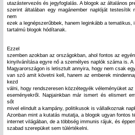
utazástervezés és jegyfoglalás. A blogok az általános p
szerint általában egy magánember naplóját testesítik
nem
ezek a legnépszerűbbek, hanem leginkább a tematikus, ill
tartalmú blogok hódítanak.
Ezzel
szemben azokban az országokban, ahol fontos az egyé
kinyilvánítása egyre nő a személyes naplók száma is. A
Magyarországon is letisztult annyira, hogy nem csak egy
van szó amit követni kell, hanem az emberek mindenna
kezd
válni, hogy rendszeresen közzétegyék véleményüket az 
eseményekről. Napjainkban már ismert és elismert e
sőt
mivel elindult a kampány, politikusok is vállalkoznak nap
Azonban mint a kutatás mutatja, a blogok ugyan fontos 
internet világában, de a többség immunis rájuk, és éppe
szabad szerepüket sem túlértékelni.