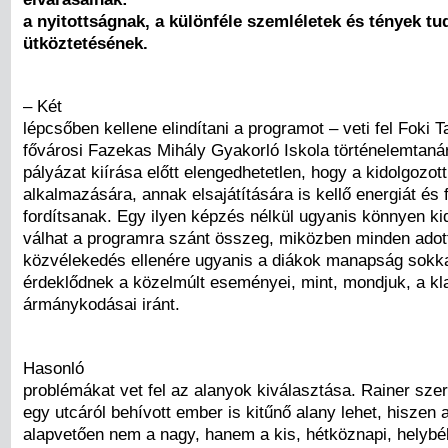
a nyitottságnak, a különféle szemléletek és tények tu
ütköztetésének.
– Két
lépcsőben kellene elindítani a programot – veti fel Foki 
fővárosi Fazekas Mihály Gyakorló Iskola történelemtanár
pályázat kiírása előtt elengedhetetlen, hogy a kidolgozo
alkalmazására, annak elsajátítására is kellő energiát és 
fordítsanak. Egy ilyen képzés nélkül ugyanis könnyen ki
válhat a programra szánt összeg, miközben minden adott
közvélekedés ellenére ugyanis a diákok manapság sokka
érdeklődnek a közelmúlt eseményei, mint, mondjuk, a kl
ármánykodásai iránt.
Hasonló
problémákat vet fel az alanyok kiválasztása. Rainer szeri
egy utcáról behívott ember is kitűnő alany lehet, hiszen
alapvetően nem a nagy, hanem a kis, hétköznapi, helybél