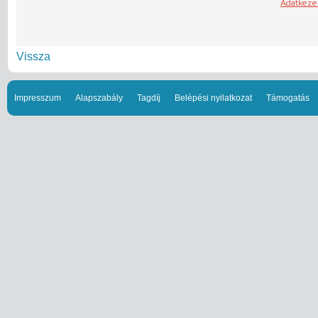
Vissza
Impresszum
Alapszabály
Tagdíj
Belépési nyilatkozat
Támogatás