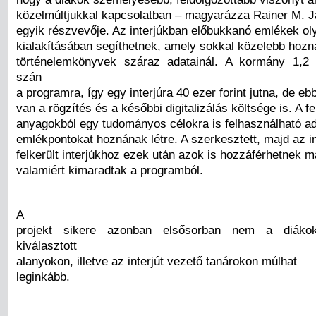
közelmúltjukkal kapcsolatban – magyarázza Rainer M. Já
egyik részvevője. Az interjúkban előbukkanó emlékek ol
kialakításában segíthetnek, amely sokkal közelebb hozná
történelemkönyvek száraz adatainál. A kormány 1,2 mi
szán
a programra, így egy interjúra 40 ezer forint jutna, de e
van a rögzítés és a későbbi digitalizálás költsége is. A fe
anyagokból egy tudományos célokra is felhasználható ad
emlékpontokat hoznának létre. A szerkesztett, majd az i
felkerült interjúkhoz ezek után azok is hozzáférhetnek m
valamiért kimaradtak a programból.
A
projekt sikere azonban elsősorban nem a diák
kiválasztott
alanyokon, illetve az interjút vezető tanárokon múlhat
leginkább.