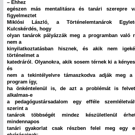
– Ehhez
egészen más mentalitásra és tanári szerepre 
figyelmeztet
Miklósi László, a Történelemtanárok Egylet
Kulcskérdés, hogy
olyan tanárok pályázzák meg a programban való ré
nem a
kinyilatkoztatásban hisznek, és akik nem igeké
történelmet a
katedráról. Olyanokra, akik sosem térnek ki a kényes
és
nem a tekintélyelvre támaszkodva adják meg a 
program így,
ha önkéntelenül is, de azt a problémát is felve
alkalmas-e
a pedagógustársadalom egy efféle szemléletvált
szerint a
tanárok többségét mindez készületlenül érhe
mindennapos
tanári gyakorlat csak részben felel meg egy e
elvárásainak: