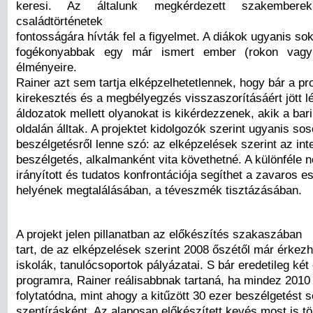
keresi. Az általunk megkérdezett szakember
családtörténetek
fontosságára hívták fel a figyelmet. A diákok ugyanis so
fogékonyabbak egy már ismert ember (rokon vag
élményeire.
Rainer azt sem tartja elképzelhetetlennek, hogy bár a p
kirekesztés és a megbélyegzés visszaszorításáért jött lé
áldozatok mellett olyanokat is kikérdezzenek, akik a bari
oldalán álltak. A projektet kidolgozók szerint ugyanis s
beszélgetésről lenne szó: az elképzelések szerint az inte
beszélgetés, alkalmanként vita követhetné. A különféle 
irányított és tudatos konfrontációja segíthet a zavaros
helyének megtalálásában, a téveszmék tisztázásában.
A projekt jelen pillanatban az előkészítés szakaszában
tart, de az elképzelések szerint 2008 őszétől már érkez
iskolák, tanulócsoportok pályázatai. S bár eredetileg két
programra, Rainer reálisabbnak tartaná, ha mindez 2010 
folytatódna, mint ahogy a kitűzött 30 ezer beszélgetést
szentírásként. Az alaposan előkészített kevés most is tö