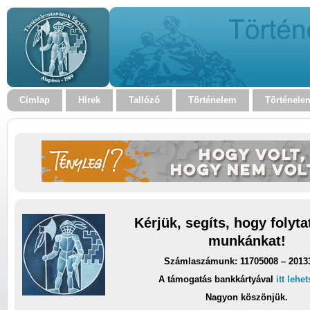
Címlap
Hírek
Tallózó
Történelem
Történele
Kérjük, segíts, hogy folyt
munkánkat!
Számlaszámunk: 11705008 – 2013
A támogatás bankkártyával
itt lehe
Nagyon köszönjük.