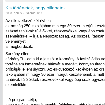
Kis történetek, nagy pillanatok
2008. április 2. szerda, 0:00
Az elkövetkező két évben
az ország 250 iskolájában mintegy 30 ezer interjút kész
század tanúival: túlélőkkel, részvevőkkel vagy épp csa
szemlélőkkel – írja a Népszabadság. Az összeállításban
véléményét
is megkérdezik.
Sárkány ellen
sárkányfű – adta ki a jelszót a kormány. A fasizálódás ve
történelem ismeretének hiányát a megélt, könnyen átadha
próbálják ellensúlyozni. Az elkövetkező két évben az or
iskolájában mintegy 30 ezer interjút készítenének a múl
tanúival: túlélőkkel, részvevőkkel vagy épp csak egysze
szemlélőkkel.
– A program célja,
hogy a diákok személyesebb, feldolgozottabb viszonyt al