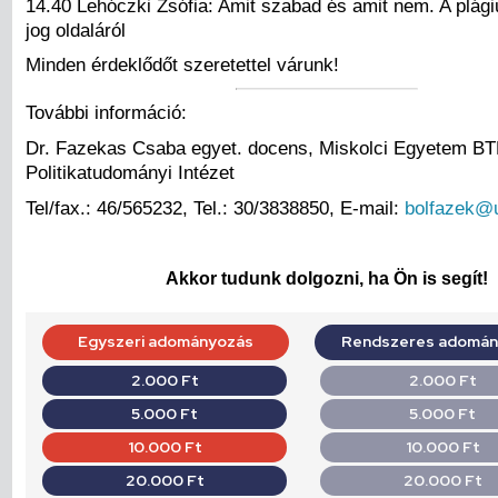
14.40 Lehóczki Zsófia: Amit szabad és amit nem. A plág
jog oldaláról
Minden érdeklődőt szeretettel várunk!
További információ:
Dr. Fazekas Csaba egyet. docens, Miskolci Egyetem B
Politikatudományi Intézet
Tel/fax.: 46/565232, Tel.: 30/3838850, E-mail:
bolfazek@u
Akkor tudunk dolgozni, ha Ön is segít!