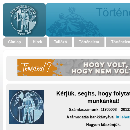
Címlap
Hírek
Tallózó
Történelem
Történele
Kérjük, segíts, hogy folyt
munkánkat!
Számlaszámunk: 11705008 – 2013
A támogatás bankkártyával
itt lehe
Nagyon köszönjük.