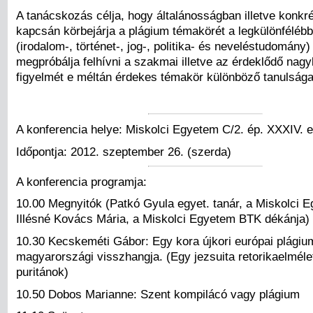
A tanácskozás célja, hogy általánosságban illetve konkr
kapcsán körbejárja a plágium témakörét a legkülönfélébb
(irodalom-, történet-, jog-, politika- és neveléstudomány
megpróbálja felhívni a szakmai illetve az érdeklődő na
figyelmét e méltán érdekes témakör különböző tanulsága
A konferencia helye: Miskolci Egyetem C/2. ép. XXXIV. e
Időpontja: 2012. szeptember 26. (szerda)
A konferencia programja:
10.00 Megnyitók (Patkó Gyula egyet. tanár, a Miskolci E
Illésné Kovács Mária, a Miskolci Egyetem BTK dékánja)
10.30 Kecskeméti Gábor: Egy kora újkori európai plági
magyarországi visszhangja. (Egy jezsuita retorikaelmél
puritánok)
10.50 Dobos Marianne: Szent kompilácó vagy plágium