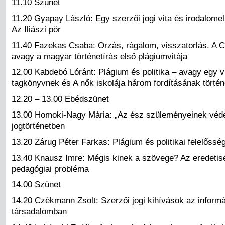
11.10 Szünet
11.20 Gyapay László: Egy szerzői jogi vita és irodalomel
Az Iliászi pör
11.40 Fazekas Csaba: Orzás, rágalom, visszatorlás. A C
avagy a magyar történetírás első plágiumvitája
12.00 Kabdebó Lóránt: Plágium és politika – avagy egy v
tagkönyvnek és A nők iskolája három fordításának történ
12.20 – 13.00 Ebédszünet
13.00 Homoki-Nagy Mária: „Az ész szüleményeinek véd
jogtörténetben
13.20 Zárug Péter Farkas: Plágium és politikai felelőssé
13.40 Knausz Imre: Mégis kinek a szövege? Az eredetis
pedagógiai probléma
14.00 Szünet
14.20 Czékmann Zsolt: Szerzői jogi kihívások az inform
társadalomban