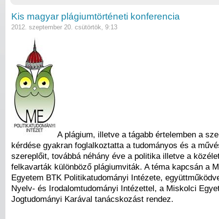
Kis magyar plágiumtörténeti konferencia
2012. szeptember 20. csütörtök, 9:13
A plágium, illetve a tágabb értelemben a sze
kérdése gyakran foglalkoztatta a tudományos és a művés
szereplőit, továbbá néhány éve a politika illetve a közélet
felkavarták különböző plágiumviták. A téma kapcsán a M
Egyetem BTK Politikatudományi Intézete, együttműködv
Nyelv- és Irodalomtudományi Intézettel, a Miskolci Egy
Jogtudományi Karával tanácskozást rendez.