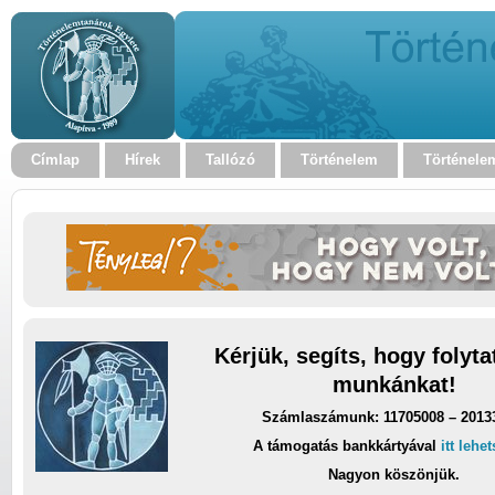
Címlap
Hírek
Tallózó
Történelem
Történele
Kérjük, segíts, hogy folyt
munkánkat!
Számlaszámunk: 11705008 – 2013
A támogatás bankkártyával
itt lehe
Nagyon köszönjük.