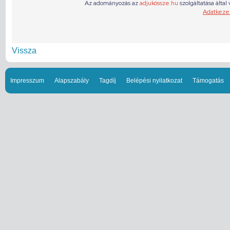
Vissza
Impresszum
Alapszabály
Tagdíj
Belépési nyilatkozat
Támogatás