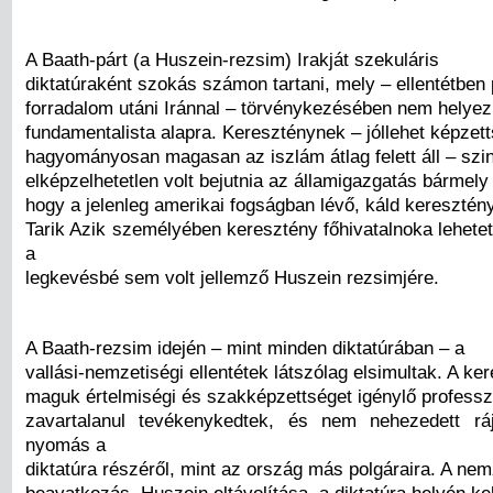
A Baath-párt (a Huszein-rezsim) Irakját szekuláris
diktatúraként szokás számon tartani, mely – ellentétben 
forradalom utáni Iránnal – törvénykezésében nem helyezk
fundamentalista alapra. Kereszténynek – jóllehet képzet
hagyományosan magasan az iszlám átlag felett áll – szi
elképzelhetetlen volt bejutnia az államigazgatás bármely 
hogy a jelenleg amerikai fogságban lévő, káld kereszté
Tarik Azik személyében keresztény főhivatalnoka lehete
a
legkevésbé sem volt jellemző Huszein rezsimjére.
A Baath-rezsim idején – mint minden diktatúrában – a
vallási-nemzetiségi ellentétek látszólag elsimultak. A ke
maguk értelmiségi és szakképzettséget igénylő professzi
zavartalanul tevékenykedtek, és nem nehezedett ráj
nyomás a
diktatúra részéről, mint az ország más polgáraira. A nem
beavatkozás, Huszein eltávolítása, a diktatúra helyén ke