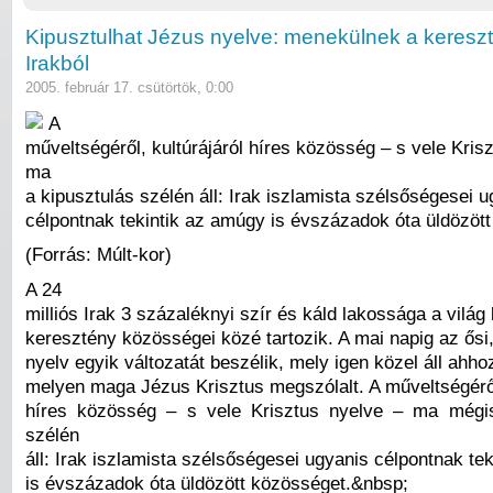
Kipusztulhat Jézus nyelve: menekülnek a keresz
Irakból
2005. február 17. csütörtök, 0:00
A
műveltségéről, kultúrájáról híres közösség – s vele Kris
ma
a kipusztulás szélén áll: Irak iszlamista szélsőségesei 
célpontnak tekintik az amúgy is évszázadok óta üldözöt
(Forrás: Múlt-kor)
A 24
milliós Irak 3 százaléknyi szír és káld lakossága a világ
keresztény közösségei közé tartozik. A mai napig az ősi,
nyelv egyik változatát beszélik, mely igen közel áll ahho
melyen maga Jézus Krisztus megszólalt. A műveltségéről,
híres közösség – s vele Krisztus nyelve – ma mégis
szélén
áll: Irak iszlamista szélsőségesei ugyanis célpontnak te
is évszázadok óta üldözött közösséget.&nbsp;