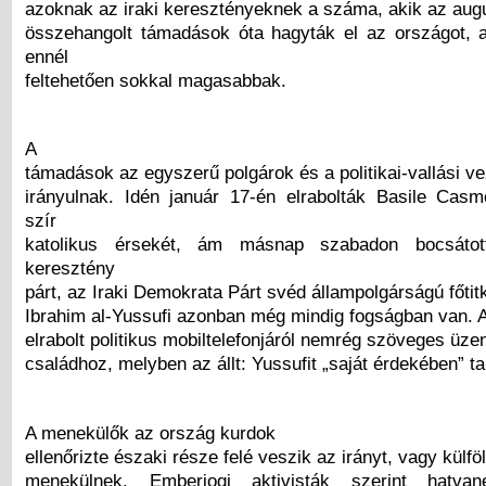
azoknak az iraki keresztényeknek a száma, akik az aug
összehangolt támadások óta hagyták el az országot,
ennél
feltehetően sokkal magasabbak.
A
támadások az egyszerű polgárok és a politikai-vallási ve
irányulnak. Idén január 17-én elrabolták Basile Cas
szír
katolikus érsekét, ám másnap szabadon bocsátot
keresztény
párt, az Iraki Demokrata Párt svéd állampolgárságú főtit
Ibrahim al-Yussufi azonban még mindig fogságban van. A
elrabolt politikus mobiltelefonjáról nemrég szöveges üze
családhoz, melyben az állt: Yussufit „saját érdekében” ta
A menekülők az ország kurdok
ellenőrizte északi része felé veszik az irányt, vagy külfö
menekülnek. Emberjogi aktivisták szerint hatvan