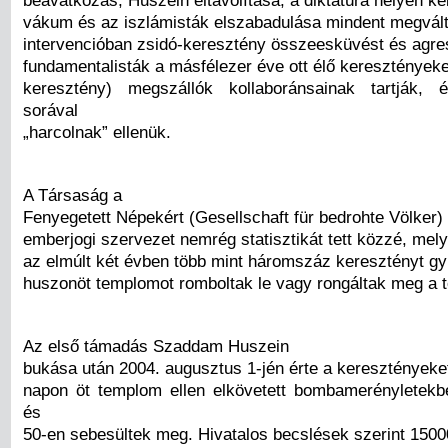
vákum és az iszlámisták elszabadulása mindent megválto
intervencióban zsidó-keresztény összeesküvést és agres
fundamentalisták a másfélezer éve ott élő keresztényeke
keresztény) megszállók kollaboránsainak tartják, 
sorával
„harcolnak” ellenük.
A Társaság a
Fenyegetett Népekért (Gesellschaft für bedrohte Völker) 
emberjogi szervezet nemrég statisztikát tett közzé, mely
az elmúlt két évben több mint háromszáz keresztényt gy
huszonöt templomot romboltak le vagy rongáltak meg a te
Az első támadás Szaddam Huszein
bukása után 2004. augusztus 1-jén érte a keresztényeke
napon öt templom ellen elkövetett bombamerényletekb
és
50-en sebesültek meg. Hivatalos becslések szerint 1500