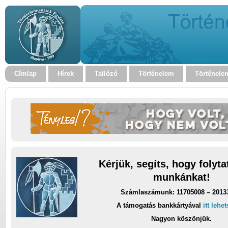
Címlap
Hírek
Tallózó
Történelem
Történele
Kérjük, segíts, hogy folyt
munkánkat!
Számlaszámunk: 11705008 – 2013
A támogatás bankkártyával
itt lehe
Nagyon köszönjük.