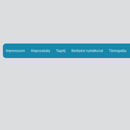
Impresszum
Alapszabály
Tagdíj
Belépési nyilatkozat
Támogatás