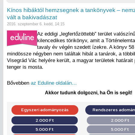
Kínos hibáktól hemzsegnek a tankönyvek – nemze
vált a bakivadászat
2016. szeptember 6. kedd, 14:15
Az eddigi „legfertőzöttebb” terület valószín
kilencedikes törikönyv, amit a Történelemt
tavaly év végén szedett ízekre. A könyv 58
mindössze négyben nem találtak hibát a tanárok, a többi
Visegrád Vác helyére került, a magyar területek határait
tenger is mosta.
Bővebben
az Eduline oldalán…
Akkor tudunk dolgozni, ha Ön is segít!