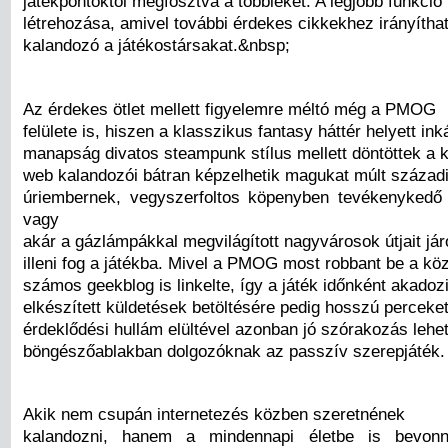
játékpontoktól megfosztva a többieket. A legjobb funkció
létrehozása, amivel további érdekes cikkekhez irányíthatj
kalandozó a játékostársakat.&nbsp;
Az érdekes ötlet mellett figyelemre méltó még a PMOG
felülete is, hiszen a klasszikus fantasy háttér helyett ink
manapság divatos steampunk stílus mellett döntöttek a k
web kalandozói bátran képzelhetik magukat múlt század
úriembernek, vegyszerfoltos köpenyben tevékenykedő 
vagy
akár a gázlámpákkal megvilágított nagyvárosok útjait jár
illeni fog a játékba. Mivel a PMOG most robbant be a kö
számos geekblog is linkelte, így a játék időnként akadozi
elkészített küldetések betöltésére pedig hosszú perceket 
érdeklődési hullám elültével azonban jó szórakozás lehe
böngészőablakban dolgozóknak az passzív szerepjáték.
Akik nem csupán internetezés közben szeretnének
kalandozni, hanem a mindennapi életbe is bevonn