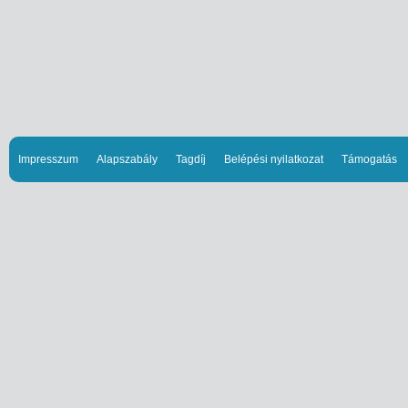
Impresszum
Alapszabály
Tagdíj
Belépési nyilatkozat
Támogatás