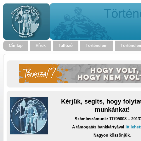
Címlap
Hírek
Tallózó
Történelem
Történele
Kérjük, segíts, hogy folyt
munkánkat!
Számlaszámunk: 11705008 – 2013
A támogatás bankkártyával
itt lehe
Nagyon köszönjük.