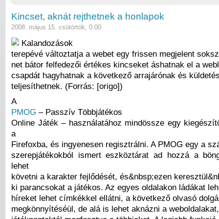
Kincset, aknát rejthetnek a honlapok
2008. május 15. csütörtök, 0:00
Kalandozások
terepévé változtatja a webet egy frissen megjelent soksz
net bátor felfedezői értékes kincseket áshatnak el a web
csapdát hagyhatnak a következő arrajárónak és küldeté
teljesíthetnek. (Forrás: [origo])
A
PMOG
– Passzív Többjátékos
Online Játék – használatához mindössze egy kiegészítőt
a
Firefoxba, és ingyenesen regisztrálni. A PMOG egy a s
szerepjátékokból ismert eszköztárat ad hozzá a bön
lehet
követni a karakter fejlődését, és&nbsp;ezen keresztül&
ki parancsokat a játékos. Az egyes oldalakon ládákat lehe
híreket lehet címkékkel ellátni, a következő olvasó dolg
megkönnyítéséül, de alá is lehet aknázni a weboldalakat