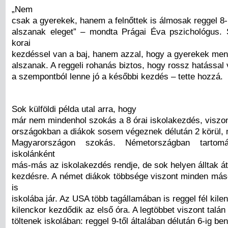
„Nem
csak a gyerekek, hanem a felnőttek is álmosak reggel 8
alszanak eleget” – mondta Prágai Éva pszichológus.
korai
kezdéssel van a baj, hanem azzal, hogy a gyerekek men
alszanak. A reggeli rohanás biztos, hogy rossz hatással 
a szempontból lenne jó a későbbi kezdés – tette hozzá.
Sok külföldi példa utal arra, hogy
már nem mindenhol szokás a 8 órai iskolakezdés, viszo
országokban a diákok sosem végeznek délután 2 körül, 
Magyarországon szokás. Németországban tartomá
iskolánként
más-más az iskolakezdés rendje, de sok helyen álltak át
kezdésre. A német diákok többsége viszont minden má
is
iskolába jár. Az USA több tagállamában is reggel fél kile
kilenckor kezdődik az első óra. A legtöbbet viszont talán
töltenek iskolában: reggel 9-től általában délután 6-ig be