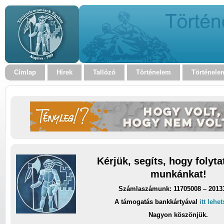
Címlap
Hírek
Tallózó
Történelem
Történele
Kérjük, segíts, hogy folyt
munkánkat!
Számlaszámunk: 11705008 – 2013
A támogatás bankkártyával
itt lehe
Nagyon köszönjük.