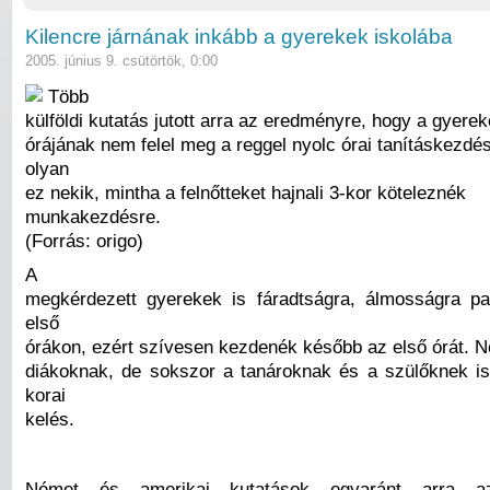
Kilencre járnának inkább a gyerekek iskolába
2005. június 9. csütörtök, 0:00
Több
külföldi kutatás jutott arra az eredményre, hogy a gyerek
órájának nem felel meg a reggel nyolc órai tanításkezd
olyan
ez nekik, mintha a felnőtteket hajnali 3-kor köteleznék
munkakezdésre.
(Forrás: origo)
A
megkérdezett gyerekek is fáradtságra, álmosságra p
első
órákon, ezért szívesen kezdenék később az első órát. 
diákoknak, de sokszor a tanároknak és a szülőknek i
korai
kelés.
Német és amerikai kutatások egyaránt arra a