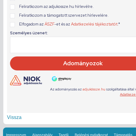
Vissza
Impresszum
Alapszabály
Tagdíj
Belépési nyilatkozat
Támogatás