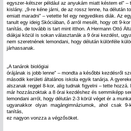
egyszer-kétszer például az anyukám miatt késtem el” – 
kislány. „9-re kéne járni, de az rossz lenne, ha délután t
emiatt maradni” – vetette fel egy negyedikes diák. Az eg
tanult egy ideig Skóciában, ő arról mesélt, hogy ott 9-ko
tanítás, de tovább is tart mint itthon. A Hermann Ottó Ált
diákjai közül is sokan választanák a 9 órai kezdést, ugy
nem szeretnének lemondani, hogy délután különféle külö
járhassanak.
„A tanárok biológiai
órájának is jobb lenne” – mondta a későbbi kezdésről szó
második kerületi általános iskola egyik tanárja. A gyere
alszanak reggel 8-kor, alig tudnak figyelni – tette hozzá
már hozzászoktak a 8 órai kezdéshez és semmiképp se
lemondani arról, hogy délután 2-3 körül véget ér a munk
ugyanakkor olyan magángimnáziumok, ahol csak 9-
tanítás,
ez nagyon vonzza a végzősöket.