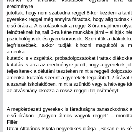
eredményre
jutottak, hogy nem szabadna reggel 8-kor kezdeni a tanít
gyerekek reggel még annyira fáradtak, hogy alig tudnak 
első órákra. A iskolásoknak a reggel 8 óra majdnem olya
felnőtteknek hajnali 3-ra kéne munkába járni – állítják n
pszichológusok és gyerekorvosok. Szerintük a diákok ko
legfrissebbek, akkor tudják kihozni magukból a 
amerikai
kutatók is vizsgálták, próbadolgozatokat írattak diákokka
kutatás is arra az eredményre jutott, hogy a gyerekek jo
teljesítenek a délutáni teszteken mint a reggeli dolgozat
amerikai kutatók szerint a gyerekek legalább 1-2 órával
alszanak iskolaidőben, mint a szünidő vagy a hétvége ide
az alváshiány okozza a rossz reggeli teljesítményt.
A megkérdezett gyerekek is fáradtságra panaszkodnak 
első órákon. „Nagyon álmos vagyok reggel” – mondt
Fillér
Utcai Általános Iskola negyedikes diákja. „Sokan el is k