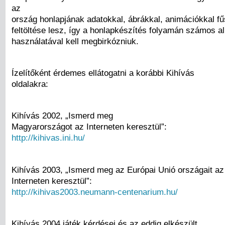
az
ország honlapjának adatokkal, ábrákkal, animációkkal fű
feltöltése lesz, így a honlapkészítés folyamán számos 
használatával kell megbirkózniuk.
Ízelítőként érdemes ellátogatni a korábbi Kihívás
oldalakra:
Kihívás 2002, „Ismerd meg
Magyarországot az Interneten keresztül”:
http://kihivas.ini.hu/
Kihívás 2003, „Ismerd meg az Európai Unió országait az
Interneten keresztül”:
http://kihivas2003.neumann-centenarium.hu/
Kihívás 2004 játék kérdései és az eddig elkészült