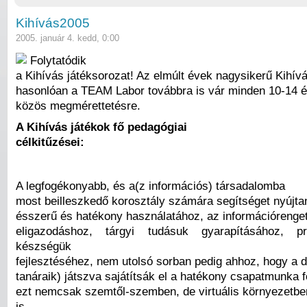
Kihívás2005
2005. január 4. kedd, 0:00
Folytatódik
a Kihívás játéksorozat! Az elmúlt évek nagysikerű Kihívá
hasonlóan a TEAM Labor továbbra is vár minden 10-14 é
közös megmérettetésre.
A Kihívás játékok fő pedagógiai
célkitűzései:
A legfogékonyabb, és a(z információs) társadalomba
most beilleszkedő korosztály számára segítséget nyújtan
ésszerű és hatékony használatához, az információrenge
eligazodáshoz, tárgyi tudásuk gyarapításához, p
készségük
fejlesztéséhez, nem utolsó sorban pedig ahhoz, hogy a d
tanáraik) játszva sajátítsák el a hatékony csapatmunka fo
ezt nemcsak szemtől-szemben, de virtuális környezetbe
is.