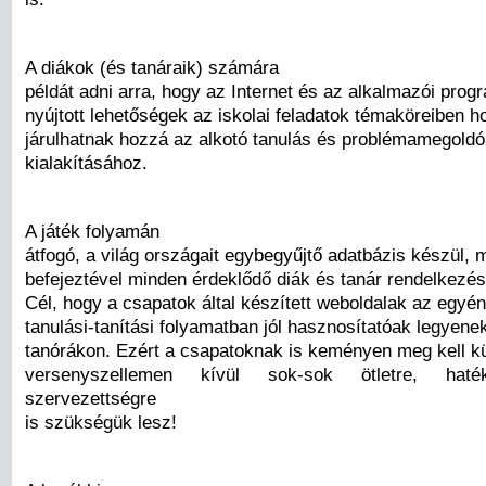
A diákok (és tanáraik) számára
példát adni arra, hogy az Internet és az alkalmazói progr
nyújtott lehetőségek az iskolai feladatok témaköreiben 
járulhatnak hozzá az alkotó tanulás és problémamegoldó
kialakításához.
A játék folyamán
átfogó, a világ országait egybegyűjtő adatbázis készül, m
befejeztével minden érdeklődő diák és tanár rendelkezés
Cél, hogy a csapatok által készített weboldalak az egyéni
tanulási-tanítási folyamatban jól hasznosítatóak legyenek
tanórákon. Ezért a csapatoknak is keményen meg kell k
versenyszellemen kívül sok-sok ötletre, hat
szervezettségre
is szükségük lesz!