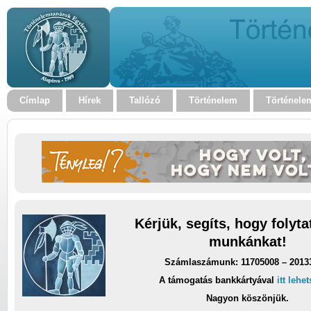
Címlap
Hírek
Tallózó
Történelem
Történele
Kérjük, segíts, hogy folyt
munkánkat!
Számlaszámunk: 11705008 – 2013
A támogatás bankkártyával
itt lehe
Nagyon köszönjük.