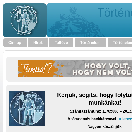
Címlap
Hírek
Tallózó
Történelem
Történele
Kérjük, segíts, hogy folyt
munkánkat!
Számlaszámunk: 11705008 – 2013
A támogatás bankkártyával
itt lehe
Nagyon köszönjük.