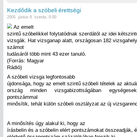
Kezdődik a szóbeli érettségi
2005. június 8. szerda, 0:00
Az emelt
szintű szóbelikkel folytatódnak szerdától az idei kétszint
vizsgák. Hat vizsganap alatt, országosan 182 vizsgahel
számot
tudásáról több mint 43 ezer tanuló.
(Forrás: Magyar
Rádió)
A szóbeli vizsga legfontosabb
újdonsága, hogy az emelt szintű szóbeli tételek az aktuá
ország minden vizsgabizottságában egységese
pontszámmal
minősítik, tehát külön szóbeli osztályzat az új vizsgare
A minősítés úgy alakul ki, hogy az
írásbelin és a szóbelin elért pontszámokat összeadják, é
elérhető összpontszám százalékában fejezik ki.