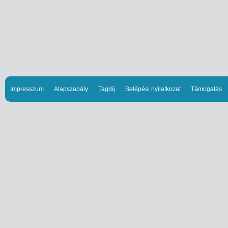
Impresszum
Alapszabály
Tagdíj
Belépési nyilatkozat
Támogatás