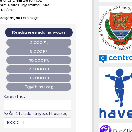
 el az 1 milliárd forintot.
ként a tárca úgy számol, havi
ő tanárok.
olgozni, ha Ön is segít!