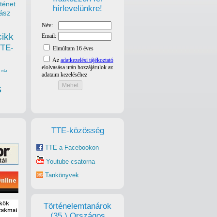
ténet
hírlevelünkre!
ász
cikk
TTE-
vita
s
TTE-közösség
TTE a Facebookon
Youtube-csatorna
Tankönyvek
Történelemtanárok
(35.) Országos