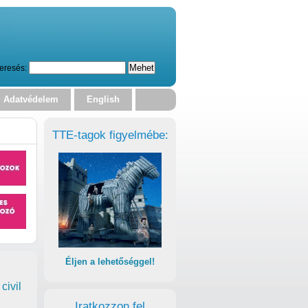
eresés:
Adatvédelem
English
TTE-tagok figyelmébe:
Éljen a lehetőséggel!
civil
Iratkozzon fel