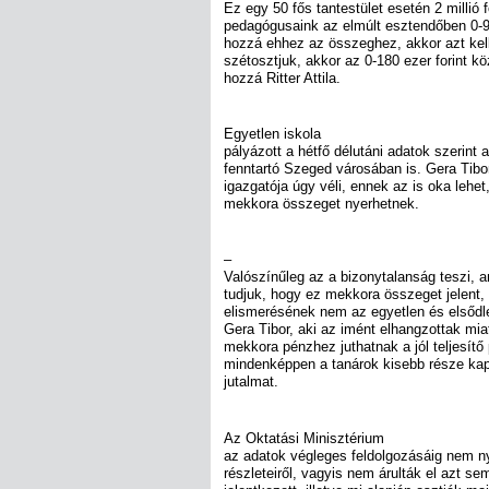
Ez egy 50 fős tantestület esetén 2 millió 
pedagógusaink az elmúlt esztendőben 0-90 
hozzá ehhez az összeghez, akkor azt ke
szétosztjuk, akkor az 0-180 ezer forint kö
hozzá Ritter Attila.
Egyetlen iskola
pályázott a hétfő délutáni adatok szerint 
fenntartó Szeged városában is. Gera Tib
igazgatója úgy véli, ennek az is oka lehe
mekkora összeget nyerhetnek.
–
Valószínűleg az a bizonytalanság teszi, 
tudjuk, hogy ez mekkora összeget jelent, 
elismerésének nem az egyetlen és elsőd
Gera Tibor, aki az imént elhangzottak mia
mekkora pénzhez juthatnak a jól teljesít
mindenképpen a tanárok kisebb része ka
jutalmat.
Az Oktatási Minisztérium
az adatok végleges feldolgozásáig nem ny
részleteiről, vagyis nem árulták el azt se