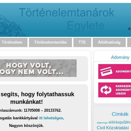
K
Történelem
Történelemtanítás
TTE
Átláthatóság
Adomány
 segíts, hogy folytathassuk
munkánkat!
laszámunk: 11705008 – 20133762.
Címkék
ogatás bankkártyával
itt lehetséges
.
aláírásgyűjtés
alapvizsga
Nagyon köszönjük.
Civil Közoktatási