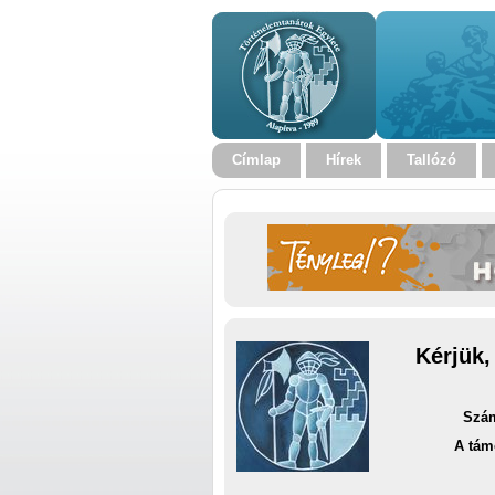
Címlap
Hírek
Tallózó
Kérjük,
Szám
A tám