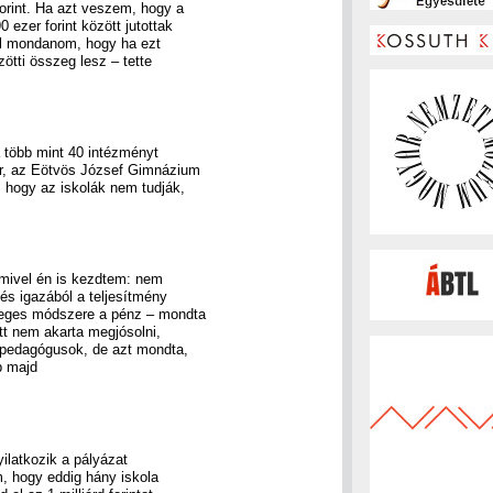
forint. Ha azt veszem, hogy a
ezer forint között jutottak
ll mondanom, hogy ha ezt
zötti összeg lesz – tette
a több mint 40 intézményt
or, az Eötvös József Gimnázium
t, hogy az iskolák nem tudják,
amivel én is kezdtem: nem
és igazából a teljesítmény
leges módszere a pénz – mondta
tt nem akarta megjósolni,
ő pedagógusok, de azt mondta,
p majd
ilatkozik a pályázat
m, hogy eddig hány iskola