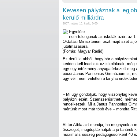
Kevesen pályáznak a legjob
kerülő milliárdra
2007. május 15. kedd, 0:00
Egyelőre
nem tolonganak az iskolák azért az 1 mi
Oktatási Minisztérium oszt majd szét a jól
jutalmazására.
(Forrás: Magyar Rádió)
Ez derül ki abból, hogy bár a pályázatoka
kedden kell leadniuk az iskoláknak, még
egy-egy intézmény anyaga érkezett meg 
pécsi Janus Pannonius Gimnázium is, mely
úgy véli, nem véletlen a lanyha érdeklődé
– Mi úgy gondoljuk, hogy viszonylag kevé
pályázni ezért. Számszerűsíthető, mérhet
rendelkeztek. Mi a Janus Pannonius Gimn
mértünk most már több éve – mondta Ritter
Ritter Attila azt mondja, ha megnyerik a 
összeget, megduplázhatják a jó tanárok k
maximális összeg pedagógusonként 40 ezer