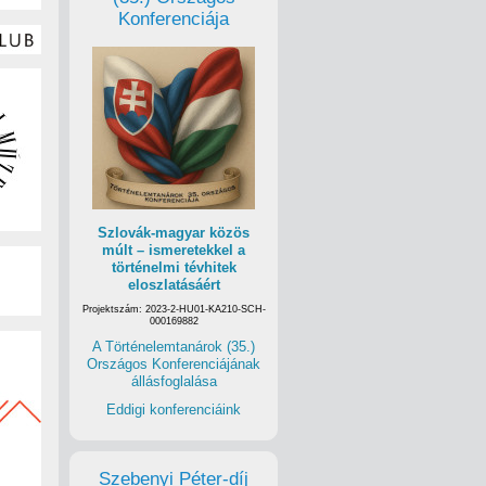
Konferenciája
Szlovák-magyar közös
múlt – ismeretekkel a
történelmi tévhitek
eloszlatásáért
Projektszám: 2023-2-HU01-KA210-SCH-
000169882
A Történelemtanárok (35.)
Országos Konferenciájának
állásfoglalása
Eddigi konferenciáink
Szebenyi Péter-díj