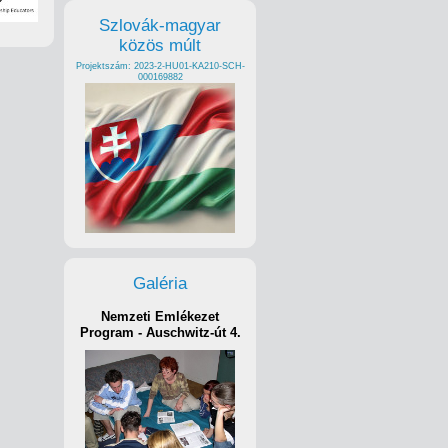
Szlovák-magyar
közös múlt
Projektszám: 2023-2-HU01-KA210-SCH-
000169882
Galéria
Nemzeti Emlékezet
Program - Auschwitz-út 4.