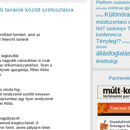
Platform
családtör
gy
emléknap
b tanárok között szétosztásra
előadás
Különóra
interjú
módszertani 
tankönyv
NAT
konferencia
lliárd forintért, amit az
 teljesítő tanárok
Tényleg!?
törvény
álhírek
állásfoglalá
t legkésőbb
érettségi
 a nagyobb városokban is csak
az önkormányzatokhoz. Ilyen a
nek igazgatója, Ritter Attila
s.
Partnerek
s iskola fog
ő rendszerrel ezelőtt kevesen
áziumban egy ilyen rendszerrel
 Attila.
megpályázott
ereset-kiegészítését: A
 forint, amire pályázni lehet.