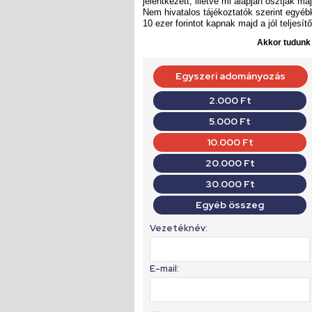
jelentkezett, illetve mi alapján osztják majd
Nem hivatalos tájékoztatók szerint egyéb
10 ezer forintot kapnak majd a jól teljesít
Akkor tudunk d