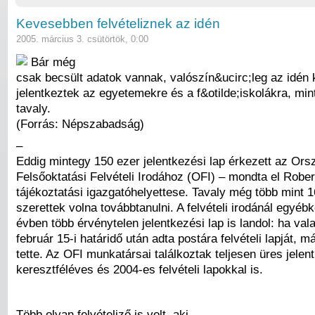
Kevesebben felvételiznek az idén
2005. március 3. csütörtök, 0:00
Bár még
csak becsült adatok vannak, valószín&ucirc;leg az idén
jelentkeztek az egyetemekre és a f&otilde;iskolákra, min
tavaly.
(Forrás: Népszabadság)
–
Eddig mintegy 150 ezer jelentkezési lap érkezett az Or
Felsőoktatási Felvételi Irodához (OFI) – mondta el Robe
tájékoztatási igazgatóhelyettese. Tavaly még több mint 
szerettek volna továbbtanulni. A felvételi irodánál egyéb
évben több érvénytelen jelentkezési lap is landol: ha vala
február 15-i határidő után adta postára felvételi lapját, m
tette. Az OFI munkatársai találkoztak teljesen üres jelent
keresztféléves és 2004-es felvételi lapokkal is.
Több olyan felvételiző is volt, aki