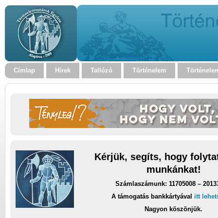
Címlap
Hírek
Tallózó
Történelem
Történele
Kérjük, segíts, hogy folyt
munkánkat!
Számlaszámunk: 11705008 – 2013
A támogatás bankkártyával
itt lehe
Nagyon köszönjük.