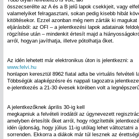
összecserélte az A és a B jelű lapok csekkjeit, vagy elfel
valamelyiket felragasztani, sokan pedig kisebb hibát köve
kitöltésekor. Ezzel azonban még nem zárták ki magukat a
eljárásból: az OFI – a jelentkezési lapok adatainak feldo
rögzítése után – mindenkit értesít majd a hiányosságokról
arról, hogyan javíthatja, illetve pótolhatja őket.
Az idén lehetett már elektronikus úton is jelentkezni: a
www.felvi.hu
honlapon keresztül 8962 fiatal adta be virtuális felvételi l
Többségük alapképzésre és nappali tagozatra jelentkezet
e-jelentkezés a 21-30 évesek körében volt a legnépszer
A jelentkezőknek április 30-ig kell
megkapniuk a felvételi irodától az úgynevezett regisztrác
amelyben értesítik őket arról, hogy rögzítették jelentkez
idén újdonság, hogy július 11-ig utólag lehet változtatni a
sorrenden. Ekkorra a diákok már túl lesznek az érettség