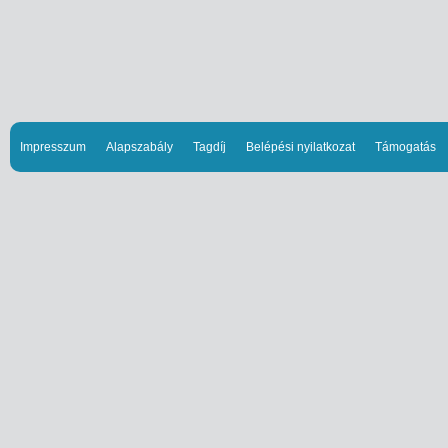
Impresszum
Alapszabály
Tagdíj
Belépési nyilatkozat
Támogatás