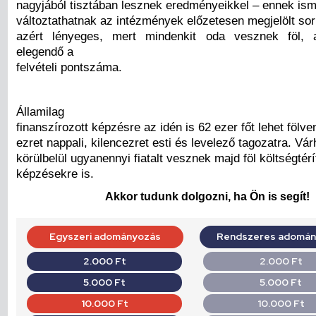
nagyjából tisztában lesznek eredményeikkel – ennek is
változtathatnak az intézmények előzetesen megjelölt sor
azért lényeges, mert mindenkit oda vesznek föl, 
elegendő a
felvételi pontszáma.
Államilag
finanszírozott képzésre az idén is 62 ezer főt lehet fölve
ezret nappali, kilencezret esti és levelező tagozatra. Vá
körülbelül ugyanennyi fiatalt vesznek majd föl költségtér
képzésekre is.
Akkor tudunk dolgozni, ha Ön is segít!