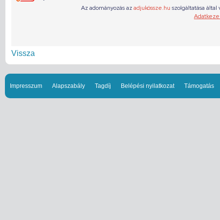
Vissza
Impresszum
Alapszabály
Tagdíj
Belépési nyilatkozat
Támogatás