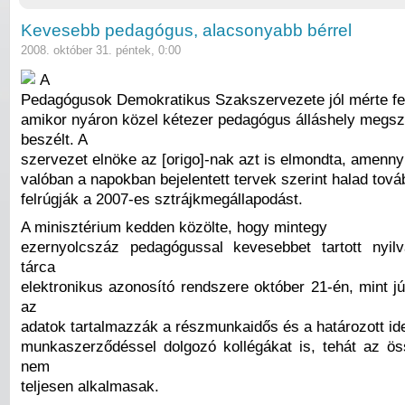
Kevesebb pedagógus, alacsonyabb bérrel
2008. október 31. péntek, 0:00
A
Pedagógusok Demokratikus Szakszervezete jól mérte fel
amikor nyáron közel kétezer pedagógus álláshely megsz
beszélt. A
szervezet elnöke az [origo]-nak azt is elmondta, amenn
valóban a napokban bejelentett tervek szerint halad tová
felrúgják a 2007-es sztrájkmegállapodást.
A minisztérium kedden közölte, hogy mintegy
ezernyolcszáz pedagógussal kevesebbet tartott nyil
tárca
elektronikus azonosító rendszere október 21-én, mint j
az
adatok tartalmazzák a részmunkaidős és a határozott id
munkaszerződéssel dolgozó kollégákat is, tehát az ös
nem
teljesen alkalmasak.