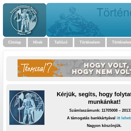
Címlap
Hírek
Tallózó
Történelem
Történele
Kérjük, segíts, hogy folyt
munkánkat!
Számlaszámunk: 11705008 – 2013
A támogatás bankkártyával
itt lehe
Nagyon köszönjük.