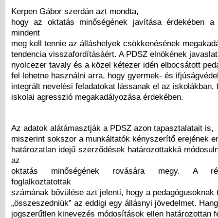
Kerpen Gábor szerdán azt mondta,
hogy az oktatás minőségének javítása érdekében a
mindent
meg kell tennie az álláshelyek csökkenésének megakadá
tendencia visszafordításáért. A PDSZ elnökének javaslat
nyolcezer tavaly és a közel kétezer idén elbocsátott ped
fel lehetne használni arra, hogy gyermek- és ifjúságvéde
integrált nevelési feladatokat lássanak el az iskolákban, 
iskolai agresszió megakadályozása érdekében.
Az adatok alátámasztják a PDSZ azon tapasztalatait is,
miszerint sokszor a munkáltatók kényszerítő erejének 
határozatlan idejű szerződések határozottakká módosuln
az
oktatás minőségének rovására megy. A rés
foglalkoztatottak
számának bővülése azt jelenti, hogy a pedagógusoknak tö
„összeszedniük” az eddigi egy állásnyi jövedelmet. Hang
jogszerűtlen kinevezés módosítások ellen határozottan f