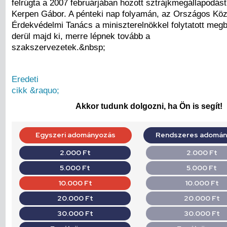
felrúgta a 2007 februárjában hozott sztrájkmegállapodást
Kerpen Gábor. A pénteki nap folyamán, az Országos Köz
Érdekvédelmi Tanács a miniszterelnökkel folytatott meg
derül majd ki, merre lépnek tovább a
szakszervezetek.&nbsp;
Eredeti
cikk &raquo;
Akkor tudunk dolgozni, ha Ön is segít!