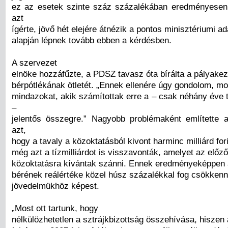
ez az esetek szinte száz százalékában eredményesen
azt
ígérte, jövő hét elejére átnézik a pontos minisztériumi a
alapján lépnek tovább ebben a kérdésben.
A szervezet
elnöke hozzáfűzte, a PDSZ tavasz óta bírálta a pályake
bérpótlékának ötletét. „Ennek ellenére úgy gondolom, m
mindazokat, akik számítottak erre a – csak néhány éve 
–
jelentős összegre.” Nagyobb problémaként említette
azt,
hogy a tavaly a közoktatásból kivont harminc milliárd for
még azt a tízmilliárdot is visszavonták, amelyet az előz
közoktatásra kívántak szánni. Ennek eredményeképpen
bérének reálértéke közel húsz százalékkal fog csökkenn
jövedelmükhöz képest.
„Most ott tartunk, hogy
nélkülözhetetlen a sztrájkbizottság összehívása, hiszen