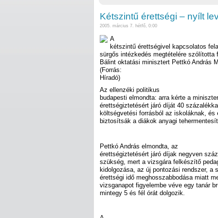
Kétszintű érettségi – nyílt l
2005. március 7. hétfő, 0:00
A
kétszintű érettségivel kapcsolatos fe
sürgős intézkedés megtételére szólította 
Bálint oktatási minisztert Pettkó András 
(Forrás:
Híradó)
Az ellenzéki politikus
budapesti elmondta: arra kérte a miniszte
érettségiztetésért járó díját 40 százalékk
költségvetési forrásból az iskoláknak, és
biztosítsák a diákok anyagi tehermentesít
Pettkó András elmondta, az
érettségiztetésért járó díjak negyven szá
szükség, mert a vizsgára felkészítő peda
kidolgozása, az új pontozási rendszer, a
érettségi idő meghosszabbodása miatt m
vizsganapot figyelembe véve egy tanár bru
mintegy 5 és fél órát dolgozik.
A