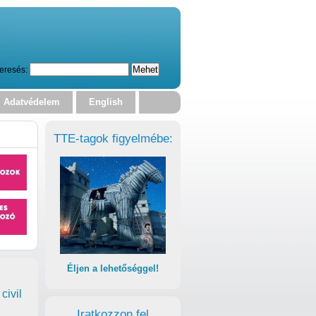
eresés:
Adatvédelem
English
TTE-tagok figyelmébe:
Éljen a lehetőséggel!
civil
Iratkozzon fel