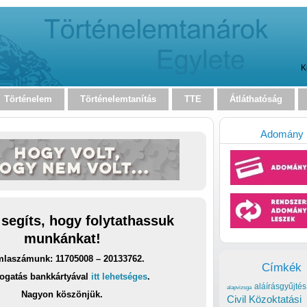
K
Történelem
Történelemtanítás
TTE
Átláthatóság
Adomány
 segíts, hogy folytathassuk
munkánkat!
laszámunk: 11705008 – 20133762.
Címkék
ogatás bankkártyával
itt lehetséges
.
aláírásgyűjtés
alapvizsga
Nagyon köszönjük.
Civil Közoktatási