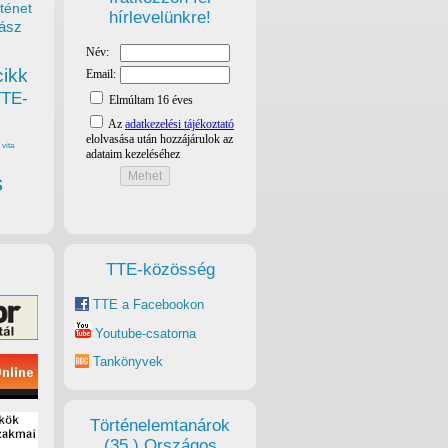
ténet
hírlevelünkre!
ász
cikk
TTE-
vita
s
TTE-közösség
TTE a Facebookon
Youtube-csatorna
Tankönyvek
Történelemtanárok
(35.) Országos