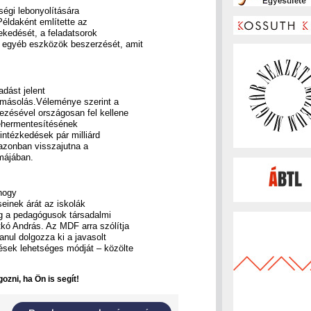
tségi lebonyolítására
 Példaként említette az
ekedését, a feladatsorok
s egyéb eszközök beszerzését, amit
adást jelent
ymásolás.Véleménye szerint a
ezésével országosan fel kellene
tehermentesítésének
 intézkedések pár milliárd
 azonban visszajutna a
májában.
hogy
seinek árát az iskolák
dig a pedagógusok társadalmi
kó András. Az MDF arra szólítja
lanul dolgozza ki a javasolt
ések lehetséges módját – közölte
ozni, ha Ön is segít!