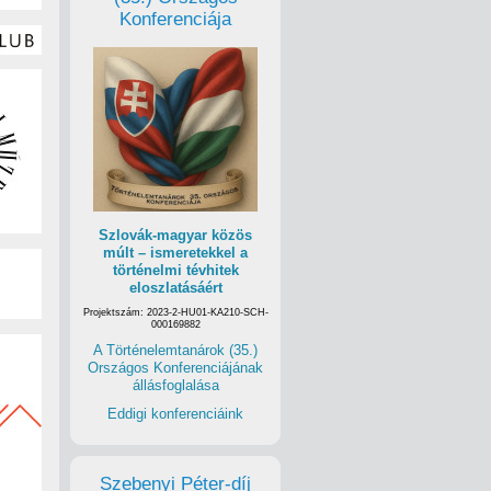
Konferenciája
Szlovák-magyar közös
múlt – ismeretekkel a
történelmi tévhitek
eloszlatásáért
Projektszám: 2023-2-HU01-KA210-SCH-
000169882
A Történelemtanárok (35.)
Országos Konferenciájának
állásfoglalása
Eddigi konferenciáink
Szebenyi Péter-díj