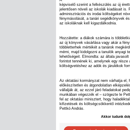
képviselő szerint a felkészülés az új éret
jelentősen növeli az iskolák kiadásait is.
adminisztrációs és irodai költségeket növ
fénymásolását, a tanári segédkönyvek é
az iskoláknak kell kigazdálkodnia.
Hozzátette: a diákok számára is többletki
az új könyvek vásárlása vagy akár a fén
többletterhek mértékét a tanárok megkérd
mérni, majd kidolgozni a tanulók anyagi 
lehetőségeit. Elmondta: az általa javasolt
forintot tennének ki, amelynek egy része
költségvetéshez az adók és járulékok for
Az oktatási kormányzat nem várhatja el, 
előkészítetlen és átgondolatlan elképzelé
vállalják át, az ezzel járó feladatokat pe
munkában végezzék el – szögezte le Pett
fel az oktatási minisztert, hogy haladékta
kifizetések és költségcsökkentő intézked
Pettkó András.
Akkor tudunk dolg