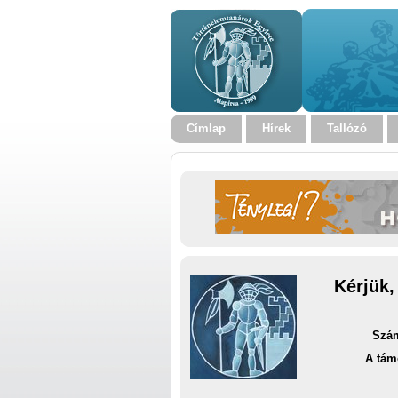
Címlap
Hírek
Tallózó
Kérjük,
Szám
A tám