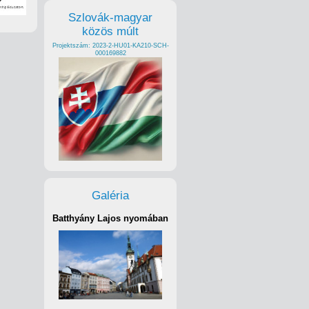
Szlovák-magyar
közös múlt
Projektszám: 2023-2-HU01-KA210-SCH-
000169882
Galéria
Batthyány Lajos nyomában