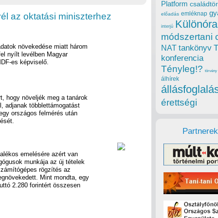
Platform
családtör
gy
emléknap
evél az oktatási miniszterhez
előadás
Különóra
interjú
módszertani 
ladatok növekedése miatt három
tankönyv
NAT
fel nyílt levélben Magyar
konferencia
MDF-es képviselő.
Tényleg!?
törvény
álhírek
állásfoglalá
rt, hogy növeljék meg a tanárok
érettségi
al, adjanak többlettámogatást
 egy országos felmérés után
ését.
Partnerek
zalékos emelésére azért van
gógusok munkája az új tételek
 számítógépes rögzítés az
egnövekedett. Mint mondta, egy
ttó 2.280 forintért összesen