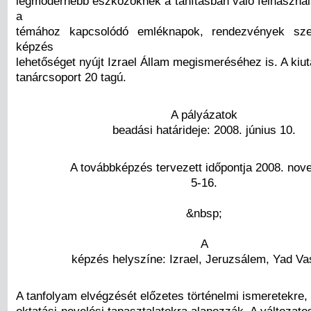
legmodernebb eszközöknek a tanításban való felhaszná
a
témához kapcsolódó emléknapok, rendezvények sze
képzés
lehetőséget nyújt Izrael Állam megismeréséhez is. A ki
tanárcsoport 20 tagú.
A pályázatok
beadási határideje: 2008. június 10.
A továbbképzés tervezett időpontja 2008. no
5-16.
&nbsp;
A
képzés helyszíne: Izrael, Jeruzsálem, Yad V
A tanfolyam elvégzését előzetes történelmi ismeretekre,