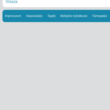
Vissza
Impresszum
Alapszabály
Tagdíj
Belépési nyilatkozat
Támogatás