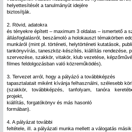
helyettesítését a tanulmányút idejére
biztosítják.
2. Rövid, adatokra
és tényekre épített – maximum 3 oldalas – ismertető a 
állásfoglalásról, beszámoló a holokauszt témakörben edd
munkáról (mint pl. történeti, helytörténeti kutatások, publ
tankönyvírás, taneszköz-készítés, kiállítás rendezése, p
szervezése, szakkör, vitakör, klub vezetése, képzőművés
filmes feldolgozásban való közreműködés).
3. Tervezet arról, hogy a pályázó a továbbképzés
tapasztalatait miként kívánja felhasználni, szélesebb kö
(szakkör, továbbképzés, tanfolyam, tanóra keretéb
projekt,
kiállítás, forgatókönyv és más hasonló
formában).
4. A pályázat további
feltétele, ill. a pályázati munka mellett a válogatás másik