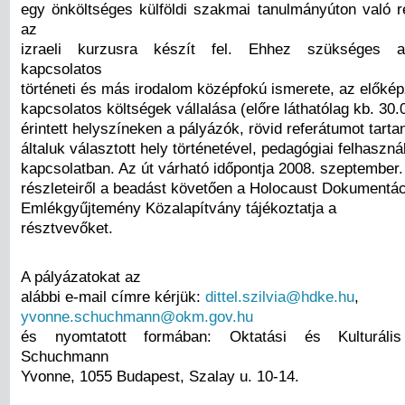
egy önköltséges külföldi szakmai tanulmányúton való r
az
izraeli kurzusra készít fel. Ehhez szükséges a 
kapcsolatos
történeti és más irodalom középfokú ismerete, az előké
kapcsolatos költségek vállalása (előre láthatólag kb. 30.
érintett helyszíneken a pályázók, rövid referátumot tart
általuk választott hely történetével, pedagógiai felhaszn
kapcsolatban. Az út várható időpontja 2008. szeptember.
részleteiről a beadást követően a Holocaust Dokumentá
Emlékgyűjtemény Közalapítvány tájékoztatja a
résztvevőket.
A pályázatokat az
alábbi e-mail címre kérjük:
dittel.szilvia@hdke.hu
,
yvonne.schuchmann@okm.gov.hu
és nyomtatott formában: Oktatási és Kulturális 
Schuchmann
Yvonne, 1055 Budapest, Szalay u. 10-14.