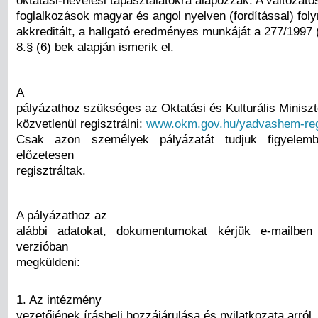
oktatási-nevelési tapasztalatokra alapozzák. A változato
foglalkozások magyar és angol nyelven (fordítással) fol
akkreditált, a hallgató eredményes munkáját a 277/1997 (
8.§ (6) bek alapján ismerik el.
A
pályázathoz szükséges az Oktatási és Kulturális Minisz
közvetlenül regisztrálni:
www.okm.gov.hu/yadvashem-reg
Csak azon személyek pályázatát tudjuk figyelemb
előzetesen
regisztráltak.
A pályázathoz az
alábbi adatokat, dokumentumokat kérjük e-mailben
verzióban
megküldeni:
1. Az intézmény
vezetőjének írásbeli hozzájárulása és nyilatkozata arról