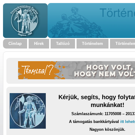
Címlap
Hírek
Tallózó
Történelem
Történele
Kérjük, segíts, hogy folyt
munkánkat!
Számlaszámunk: 11705008 – 2013
A támogatás bankkártyával
itt lehe
Nagyon köszönjük.