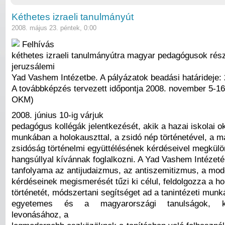
Kéthetes izraeli tanulmányút
2008. május 23. péntek, 0:00
Felhívás
kéthetes izraeli tanulmányútra magyar pedagógusok rés
jeruzsálemi
Yad Vashem Intézetbe. A pályázatok beadási határideje: 
A továbbképzés tervezett időpontja 2008. november 5-16
OKM)
2008. június 10-ig várjuk
pedagógus kollégák jelentkezését, akik a hazai iskolai o
munkában a holokauszttal, a zsidó nép történetével, a 
zsidóság történelmi együttélésének kérdéseivel megkülö
hangsúllyal kívánnak foglalkozni. A Yad Vashem Intézet
tanfolyama az antijudaizmus, az antiszemitizmus, a mod
kérdéseinek megismerését tűzi ki célul, feldolgozza a h
történetét, módszertani segítséget ad a tanintézeti munk
egyetemes és a magyarországi tanulságok, kö
levonásához, a