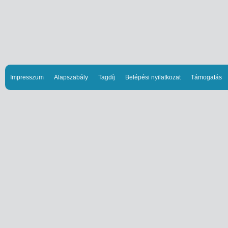
Impresszum
Alapszabály
Tagdíj
Belépési nyilatkozat
Támogatás