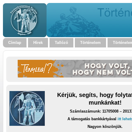
Címlap
Hírek
Tallózó
Történelem
Történele
Kérjük, segíts, hogy folyt
munkánkat!
Számlaszámunk: 11705008 – 2013
A támogatás bankkártyával
itt lehe
Nagyon köszönjük.