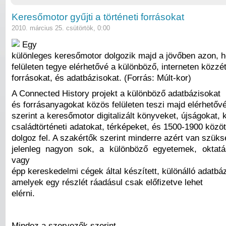
Keresőmotor gyűjti a történeti forrásokat
2010. március 25. csütörtök, 0:00
Egy
különleges keresőmotor dolgozik majd a jövőben azon, 
felületen tegye elérhetővé a különböző, interneten közzét
forrásokat, és adatbázisokat. (Forrás: Múlt-kor)
A Connected History projekt a különböző adatbázisokat
és forrásanyagokat közös felületen teszi majd elérhetővé
szerint a keresőmotor digitalizált könyveket, újságokat, 
családtörténeti adatokat, térképeket, és 1500-1900 közöt
dolgoz fel. A szakértők szerint minderre azért van szüks
jelenleg nagyon sok, a különböző egyetemek, oktatá
vagy
épp kereskedelmi cégek által készített, különálló adatbáz
amelyek egy részlét ráadásul csak előfizetve lehet
elérni.
Mindez a szervezők szerint