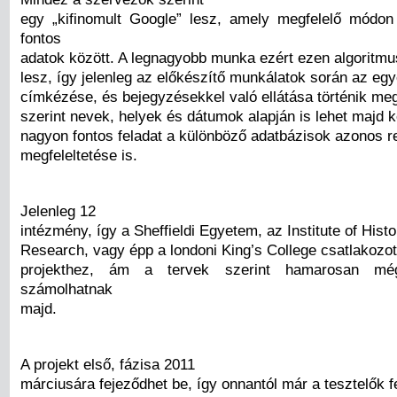
egy „kifinomult Google” lesz, amely megfelelő módo
fontos
adatok között. A legnagyobb munka ezért ezen algoritmu
lesz, így jelenleg az előkészítő munkálatok során az eg
címkézése, és bejegyzésekkel való ellátása történik meg
szerint nevek, helyek és dátumok alapján is lehet majd k
nagyon fontos feladat a különböző adatbázisok azonos r
megfeleltetése is.
Jelenleg 12
intézmény, így a Sheffieldi Egyetem, az Institute of Histo
Research, vagy épp a londoni King’s College csatlakozo
projekthez, ám a tervek szerint hamarosan mé
számolhatnak
majd.
A projekt első, fázisa 2011
márciusára fejeződhet be, így onnantól már a tesztelők f