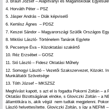
3. Braun József – Alapítványi és Magániskolák Egyesüle
4. Horváth Péter – PSZ
5. Jásper András – Diák képviselő
6. Kertész Ágnes – PDSZ
7. Keszei Sándor – Magyarországi Szülők Országos Egy
8. Miklósi László- Történelem Tanárok Egylete
9. Pecsenye Éva – Közoktatási szakértő
10. Réz Erzsébet – GOSZ
11. Sió László – Fidesz Oktatási Műhely
12. Somogyi László – Vezetői Szakszervezet, Közokt. In
Munkáltatói Szövetsége
13. Tóth József – MKSZSZ
Meghívást kapott, s azt el is fogadta Pokorni Zoltán – a
Oktatási Bizottságának elnöke, s Gloviczki Zoltán – a N
államtitkára is, akik végül nem tudtak megjelenni. Pokorn
László helyettesítette. Gloviczki Zoltán, s így a NEFMI –