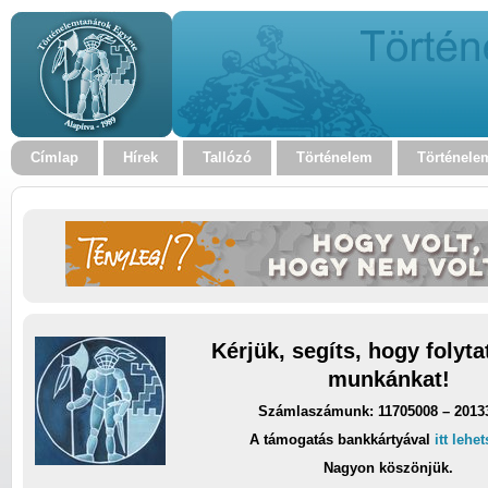
Címlap
Hírek
Tallózó
Történelem
Történele
Kérjük, segíts, hogy folyt
munkánkat!
Számlaszámunk: 11705008 – 2013
A támogatás bankkártyával
itt lehe
Nagyon köszönjük.