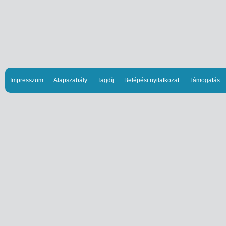
Impresszum
Alapszabály
Tagdíj
Belépési nyilatkozat
Támogatás