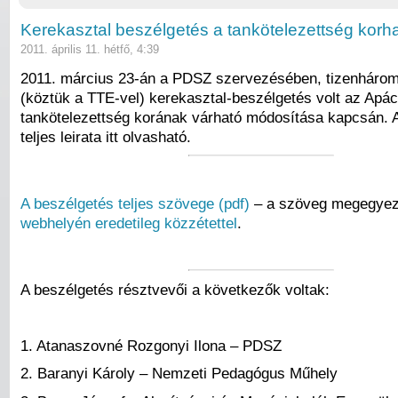
Kerekasztal beszélgetés a tankötelezettség korha
2011. április 11. hétfő, 4:39
2011. március 23-án a PDSZ szervezésében, tizenhárom
(köztük a TTE-vel) kerekasztal-beszélgetés volt az Apác
tankötelezettség korának várható módosítása kapcsán. 
teljes leirata itt olvasható.
A beszélgetés teljes szövege (pdf)
– a szöveg megegyez
webhelyén eredetileg közzétettel
.
A beszélgetés résztvevői a következők voltak:
1. Atanaszovné Rozgonyi Ilona – PDSZ
2. Baranyi Károly – Nemzeti Pedagógus Műhely